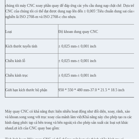
chúng tôi máy CNC xoay phần quay để đáp ứng các yêu cầu dung nạp chặt chẽ. Dựa trên th
CNC của chúng tôi có thể đạt được dung nạp lên đến ± 0,005 ̊.Tiêu chuẩn dung sai của ch
nghiền là ISO 2768-m và ISO 2768-c cho nhựa.
Loại
Độ khoan dung quay CNC
Kích thước tuyến tính
± 0,025 mm-± 0,001 inch
Chiều kính lỗ
± 0,025 mm-± 0,001 inch
Chiều kính trục
± 0,025 mm-± 0,001 inch
Giới hạn kích thước bộ phận
950 * 550 * 480 mm-37.0 * 21.5 * 18.5 inch
Máy quay CNC có khả năng thực hiện nhiều hoạt động như đối diện, xoay, rãnh, xào
và khoan.song song với trục xoay của mảnh làm việcKhả năng này cho phép tạo ra các
hình dạng phức tạp cả bên trong và bên ngoài,và cho phép sản xuất các loại sợi khác
nhauLợi ích của CNC quay bao gồm: