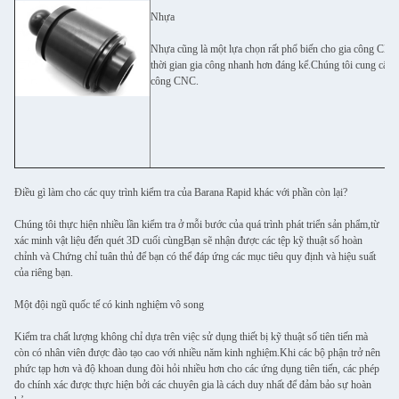
Nhựa
Nhựa cũng là một lựa chọn rất phổ biến cho gia công CNC v
thời gian gia công nhanh hơn đáng kể.Chúng tôi cung cấp tấ
công CNC.
Điều gì làm cho các quy trình kiểm tra của Barana Rapid khác với phần còn lại?
Chúng tôi thực hiện nhiều lần kiểm tra ở mỗi bước của quá trình phát triển sản phẩm,từ
xác minh vật liệu đến quét 3D cuối cùngBạn sẽ nhận được các tệp kỹ thuật số hoàn
chỉnh và Chứng chỉ tuân thủ để bạn có thể đáp ứng các mục tiêu quy định và hiệu suất
của riêng bạn.
Một đội ngũ quốc tế có kinh nghiệm vô song
Kiểm tra chất lượng không chỉ dựa trên việc sử dụng thiết bị kỹ thuật số tiên tiến mà
còn có nhân viên được đào tạo cao với nhiều năm kinh nghiệm.Khi các bộ phận trở nên
phức tạp hơn và độ khoan dung đòi hỏi nhiều hơn cho các ứng dụng tiên tiến, các phép
đo chính xác được thực hiện bởi các chuyên gia là cách duy nhất để đảm bảo sự hoàn