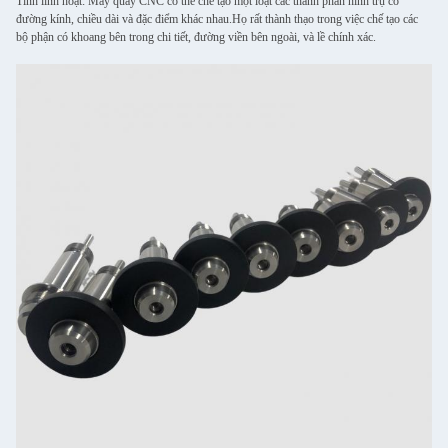
Tính linh hoạt: Máy quay CNC có thể chế tạo một loạt các thành phần hình trụ có
đường kính, chiều dài và đặc điểm khác nhau.Họ rất thành thạo trong việc chế tạo các
bộ phận có khoang bên trong chi tiết, đường viền bên ngoài, và lề chính xác.