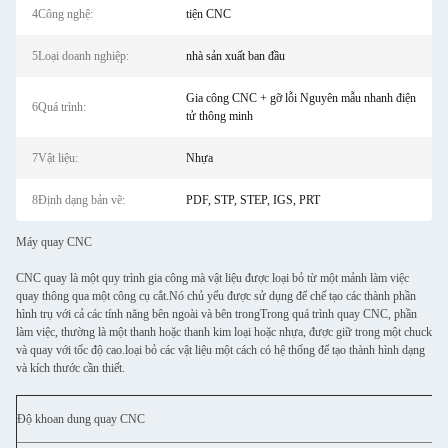
4Công nghệ:
tiện CNC
5Loại doanh nghiệp:
nhà sản xuất ban đầu
Gia công CNC + gỡ lỗi Nguyên mẫu nhanh điện
6Quá trình:
tử thông minh
7Vật liệu:
Nhựa
8Định dạng bản vẽ:
PDF, STP, STEP, IGS, PRT
Máy quay CNC
CNC quay là một quy trình gia công mà vật liệu được loại bỏ từ một mảnh làm việc
quay thông qua một công cụ cắt.Nó chủ yếu được sử dụng để chế tạo các thành phần
hình trụ với cả các tính năng bên ngoài và bên trongTrong quá trình quay CNC, phần
làm việc, thường là một thanh hoặc thanh kim loại hoặc nhựa, được giữ trong một chuck
và quay với tốc độ cao.loại bỏ các vật liệu một cách có hệ thống để tạo thành hình dạng
và kích thước cần thiết.
Độ khoan dung quay CNC