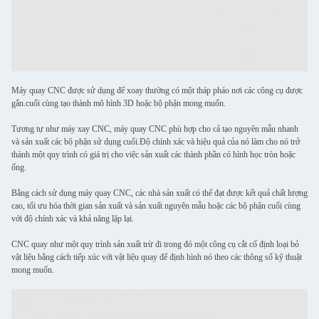
Máy quay CNC được sử dụng để xoay thường có một tháp pháo nơi các công cụ được
gắn.cuối cùng tạo thành mô hình 3D hoặc bộ phận mong muốn.
Tương tự như máy xay CNC, máy quay CNC phù hợp cho cả tạo nguyên mẫu nhanh
và sản xuất các bộ phận sử dụng cuối.Độ chính xác và hiệu quả của nó làm cho nó trở
thành một quy trình có giá trị cho việc sản xuất các thành phần có hình học tròn hoặc
ống.
Bằng cách sử dụng máy quay CNC, các nhà sản xuất có thể đạt được kết quả chất lượng
cao, tối ưu hóa thời gian sản xuất và sản xuất nguyên mẫu hoặc các bộ phận cuối cùng
với độ chính xác và khả năng lặp lại.
CNC quay như một quy trình sản xuất trừ đi trong đó một công cụ cắt cố định loại bỏ
vật liệu bằng cách tiếp xúc với vật liệu quay để định hình nó theo các thông số kỹ thuật
mong muốn.