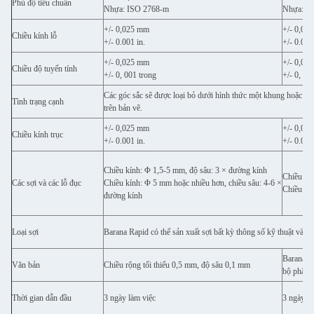
Phù độ tiêu chuẩn
Nhựa: ISO 2768-m
Nhựa: I
+/- 0,025 mm
+/- 0,02
Chiều kính lỗ
+/- 0.001 in.
+/- 0.001
+/- 0,025 mm
+/- 0,02
Chiều độ tuyến tính
+/- 0, 001 trong
+/- 0, 00
Các góc sắc sẽ được loại bỏ dưới hình thức một khung hoặc bán
Tình trạng cạnh
trên bản vẽ.
+/- 0,025 mm
+/- 0,02
Chiều kính trục
+/- 0.001 in.
+/- 0.001
Chiều kính: Φ 1,5-5 mm, độ sâu: 3 × đường kính
Chiều kí
Các sợi và các lỗ đục
Chiều kính: Φ 5 mm hoặc nhiều hơn, chiều sâu: 4-6 ×
Chiều kí
đường kính
Loại sợi
Barana Rapid có thể sản xuất sợi bất kỳ thông số kỹ thuật và k
Barana Ra
Văn bản
Chiều rộng tối thiểu 0,5 mm, độ sâu 0,1 mm
bộ phận 
Thời gian dẫn đầu
3 ngày làm việc
3 ngày là