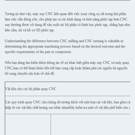
Tương tự như vậy, máy xay CNC liên quan đến việc xoay công cụ cắt trong khi phần
làm việc vẫn đứng yên, cho phép tạo ra các hình dạng và tính năng phức tạp hơn.CNC
xay thường được sử dụng để sản xuất các bộ phận có hình học phức tạp, chẳng hạn như
khe cắm, túi và hồ sơ 3D phức tạp.
Understanding the difference between CNC milling and CNC turning is valuable in
determining the appropriate machining process based on the desired outcome and the
specific requirements of the part or component.
Nếu bạn đang tìm kiếm thêm thông tin về sự khác biệt giữa máy xay CNC và máy quay
CNC,bạn có thể tham khảo liên kết bạn cung cấp hoặc khám phá các nguồn tài nguyên
bổ sung chuyên sâu hơn về chủ đề.
Vật liệu cho các bộ phận quay CNC
Các quy trình quay CNC của chúng tôi tương thích với một loạt các vật liệu, bao gồm cả k
thấp từ các vật liệu chất lượng cao khác nhauHãy kiểm tra một số vật liệu phổ biến cho cá