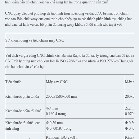
tính, đảm bảo độ chính xác và khả năng lặp lại trong quá trình sản xuất.
CNC quay đặc biệt phù hợp để tạo hình tròn hoặc ống và đạt được bề mặt tròn chính
xác cao.Bản chất xoay của quá trình cho phép tạo ra các thành phần hình trụ, chẳng hạn
như trục, xi lanh và các bộ phận đối xứng xoay khác, với độ chính xác tuyệt vời.
Sự khoan dung và tiêu chuẩn máy CNC
Với dịch vụ gia công CNC chính xác, Barana Rapid là đối tác lý tưởng của bạn để tạo ra c
CNC xử lý dung nạp cho kim loại là ISO 2768-f và cho nhựa là ISO 2768-mChúng tôi cũng 
của bạn cho bản vẽ của bạn.
Tiêu chuẩn
Máy xay CNC
Máy qua
Kích thước phần tối đa
2000x1500x600 mm
200x500
4x4 mm
2x2 mm
Kích thước phần tối thiểu
0.1*0.4 trong
0.079x0.
Kích thước tối thiểu của
Φ 0,50 mm
Φ 0,50 
tính năng
Φ 0, 00197 trong
Φ 0, 001
Kim loại: ISO 2768-f
Kim loại