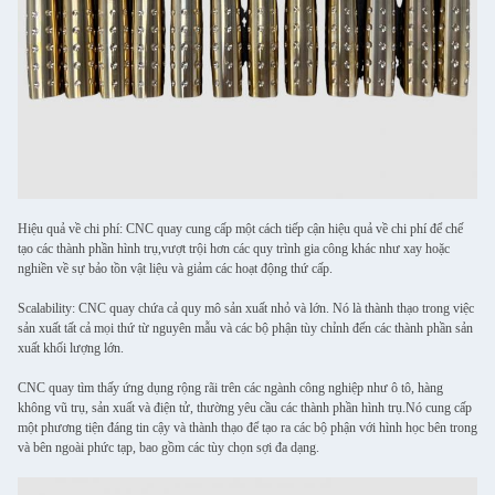
Hiệu quả về chi phí: CNC quay cung cấp một cách tiếp cận hiệu quả về chi phí để chế
tạo các thành phần hình trụ,vượt trội hơn các quy trình gia công khác như xay hoặc
nghiền về sự bảo tồn vật liệu và giảm các hoạt động thứ cấp.
Scalability: CNC quay chứa cả quy mô sản xuất nhỏ và lớn. Nó là thành thạo trong việc
sản xuất tất cả mọi thứ từ nguyên mẫu và các bộ phận tùy chỉnh đến các thành phần sản
xuất khối lượng lớn.
CNC quay tìm thấy ứng dụng rộng rãi trên các ngành công nghiệp như ô tô, hàng
không vũ trụ, sản xuất và điện tử, thường yêu cầu các thành phần hình trụ.Nó cung cấp
một phương tiện đáng tin cậy và thành thạo để tạo ra các bộ phận với hình học bên trong
và bên ngoài phức tạp, bao gồm các tùy chọn sợi đa dạng.