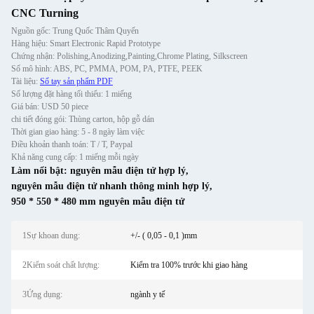
CNC Turning
Nguồn gốc: Trung Quốc Thâm Quyến
Hàng hiệu: Smart Electronic Rapid Prototype
Chứng nhận: Polishing,Anodizing,Painting,Chrome Plating, Silkscreen
Số mô hình: ABS, PC, PMMA, POM, PA, PTFE, PEEK
Tài liệu:
Sổ tay sản phẩm PDF
Số lượng đặt hàng tối thiểu: 1 miếng
Giá bán: USD 50 piece
chi tiết đóng gói: Thùng carton, hộp gỗ dán
Thời gian giao hàng: 5 - 8 ngày làm việc
Điều khoản thanh toán: T / T, Paypal
Khả năng cung cấp: 1 miếng mỗi ngày
Làm nổi bật:
nguyên mẫu điện tử hợp lý
,
nguyên mẫu điện tử nhanh thông minh hợp lý
,
950 * 550 * 480 mm nguyên mẫu điện tử
1Sự khoan dung:
+/- ( 0,05 - 0,1 )mm
2Kiểm soát chất lượng:
Kiểm tra 100% trước khi giao hàng
3Ứng dụng:
ngành y tế