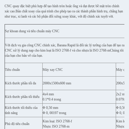
CNC quay đặc biệt phù hợp để tạo hình tròn hoặc ống và đạt được bề mặt tròn chính
xác cao.Bản chất xoay của quá trình cho phép tạo ra các thành phần hình trụ, chẳng hạn
như trục, xi lanh và các bộ phận đối xứng xoay khác, với độ chính xác tuyệt vời.
Sự khoan dung và tiêu chuẩn máy CNC
Với dịch vụ gia công CNC chính xác, Barana Rapid là đối tác lý tưởng của bạn để tạo ra c
CNC xử lý dung nạp cho kim loại là ISO 2768-f và cho nhựa là ISO 2768-mChúng tôi cũng 
của bạn cho bản vẽ của bạn.
Tiêu chuẩn
Máy xay CNC
Máy qua
Kích thước phần tối đa
2000x1500x600 mm
200x500
4x4 mm
2x2 mm
Kích thước phần tối thiểu
0.1*0.4 trong
0.079x0.
Kích thước tối thiểu của
Φ 0,50 mm
Φ 0,50 
tính năng
Φ 0, 00197 trong
Φ 0, 001
Kim loại: ISO 2768-f
Kim loại
Phù độ tiêu chuẩn
Nhựa: ISO 2768-m
Nhựa: I