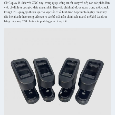
CNC quay là khác với CNC xay; trong quay, công cụ cắt xoay và tiếp cận các phần làm
việc cố định từ các góc khác nhau. phần làm việc chính nó được quay trong một chuck
trong CNC quay,tạo thuận lợi cho việc sản xuất hình tròn hoặc hình ốngKỹ thuật này
đặc biệt thành thạo trong việc tạo ra các bề mặt tròn chính xác mà có thể khó đạt được
bằng máy xay CNC hoặc các phương pháp thay thế.