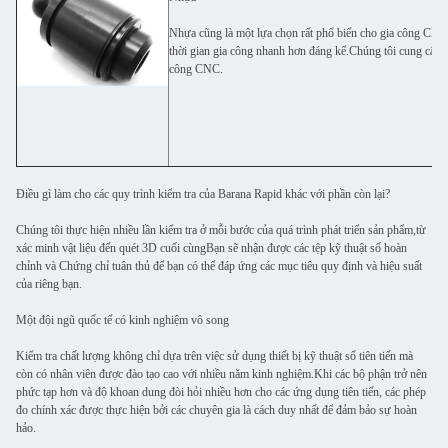
Nhựa cũng là một lựa chọn rất phổ biến cho gia công CNC v
thời gian gia công nhanh hơn đáng kể.Chúng tôi cung cấp tấ
công CNC.
Điều gì làm cho các quy trình kiểm tra của Barana Rapid khác với phần còn lại?
Chúng tôi thực hiện nhiều lần kiểm tra ở mỗi bước của quá trình phát triển sản phẩm,từ
xác minh vật liệu đến quét 3D cuối cùngBạn sẽ nhận được các tệp kỹ thuật số hoàn
chỉnh và Chứng chỉ tuân thủ để bạn có thể đáp ứng các mục tiêu quy định và hiệu suất
của riêng bạn.
Một đội ngũ quốc tế có kinh nghiệm vô song
Kiểm tra chất lượng không chỉ dựa trên việc sử dụng thiết bị kỹ thuật số tiên tiến mà
còn có nhân viên được đào tạo cao với nhiều năm kinh nghiệm.Khi các bộ phận trở nên
phức tạp hơn và độ khoan dung đòi hỏi nhiều hơn cho các ứng dụng tiên tiến, các phép
đo chính xác được thực hiện bởi các chuyên gia là cách duy nhất để đảm bảo sự hoàn
hảo.