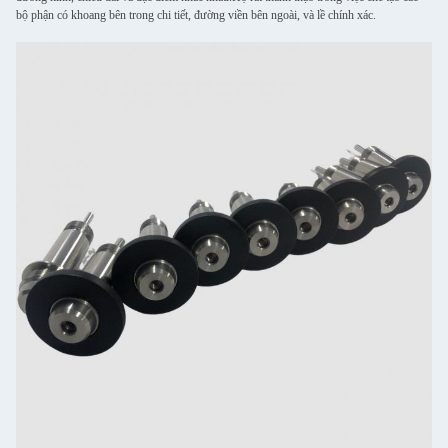
bộ phận có khoang bên trong chi tiết, đường viền bên ngoài, và lề chính xác.