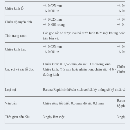
+/- 0,025 mm
+/- 0,02
Chiều kính lỗ
+/- 0.001 in.
+/- 0.001
+/- 0,025 mm
+/- 0,02
Chiều độ tuyến tính
+/- 0, 001 trong
+/- 0, 00
Các góc sắc sẽ được loại bỏ dưới hình thức một khung hoặc bán
Tình trạng cạnh
trên bản vẽ.
+/- 0,025 mm
+/- 0,02
Chiều kính trục
+/- 0.001 in.
+/- 0.001
Chiều kính: Φ 1,5-5 mm, độ sâu: 3 × đường kính
Chiều kí
Các sợi và các lỗ đục
Chiều kính: Φ 5 mm hoặc nhiều hơn, chiều sâu: 4-6 ×
Chiều kí
đường kính
Loại sợi
Barana Rapid có thể sản xuất sợi bất kỳ thông số kỹ thuật và k
Barana Ra
Văn bản
Chiều rộng tối thiểu 0,5 mm, độ sâu 0,1 mm
bộ phận 
Thời gian dẫn đầu
3 ngày làm việc
3 ngày là