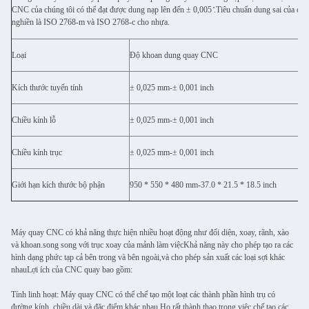
CNC của chúng tôi có thể đạt được dung nạp lên đến ± 0,005 ̊.Tiêu chuẩn dung sai của ch
nghiền là ISO 2768-m và ISO 2768-c cho nhựa.
Loại
Độ khoan dung quay CNC
Kích thước tuyến tính
± 0,025 mm-± 0,001 inch
Chiều kính lỗ
± 0,025 mm-± 0,001 inch
Chiều kính trục
± 0,025 mm-± 0,001 inch
Giới hạn kích thước bộ phận
950 * 550 * 480 mm-37.0 * 21.5 * 18.5 inch
Máy quay CNC có khả năng thực hiện nhiều hoạt động như đối diện, xoay, rãnh, xào
và khoan.song song với trục xoay của mảnh làm việcKhả năng này cho phép tạo ra các
hình dạng phức tạp cả bên trong và bên ngoài,và cho phép sản xuất các loại sợi khác
nhauLợi ích của CNC quay bao gồm:
Tính linh hoạt: Máy quay CNC có thể chế tạo một loạt các thành phần hình trụ có
đường kính, chiều dài và đặc điểm khác nhau.Họ rất thành thạo trong việc chế tạo các