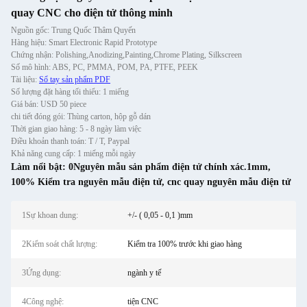
quay CNC cho điện tử thông minh
Nguồn gốc: Trung Quốc Thâm Quyến
Hàng hiệu: Smart Electronic Rapid Prototype
Chứng nhận: Polishing,Anodizing,Painting,Chrome Plating, Silkscreen
Số mô hình: ABS, PC, PMMA, POM, PA, PTFE, PEEK
Tài liệu:
Sổ tay sản phẩm PDF
Số lượng đặt hàng tối thiểu: 1 miếng
Giá bán: USD 50 piece
chi tiết đóng gói: Thùng carton, hộp gỗ dán
Thời gian giao hàng: 5 - 8 ngày làm việc
Điều khoản thanh toán: T / T, Paypal
Khả năng cung cấp: 1 miếng mỗi ngày
Làm nổi bật:
0Nguyên mẫu sản phẩm điện tử chính xác.1mm
,
100% Kiểm tra nguyên mẫu điện tử
,
cnc quay nguyên mẫu điện tử
1Sự khoan dung:
+/- ( 0,05 - 0,1 )mm
2Kiểm soát chất lượng:
Kiểm tra 100% trước khi giao hàng
3Ứng dụng:
ngành y tế
4Công nghệ:
tiện CNC