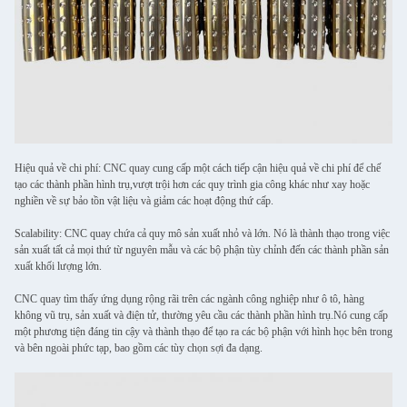
Hiệu quả về chi phí: CNC quay cung cấp một cách tiếp cận hiệu quả về chi phí để chế
tạo các thành phần hình trụ,vượt trội hơn các quy trình gia công khác như xay hoặc
nghiền về sự bảo tồn vật liệu và giảm các hoạt động thứ cấp.
Scalability: CNC quay chứa cả quy mô sản xuất nhỏ và lớn. Nó là thành thạo trong việc
sản xuất tất cả mọi thứ từ nguyên mẫu và các bộ phận tùy chỉnh đến các thành phần sản
xuất khối lượng lớn.
CNC quay tìm thấy ứng dụng rộng rãi trên các ngành công nghiệp như ô tô, hàng
không vũ trụ, sản xuất và điện tử, thường yêu cầu các thành phần hình trụ.Nó cung cấp
một phương tiện đáng tin cậy và thành thạo để tạo ra các bộ phận với hình học bên trong
và bên ngoài phức tạp, bao gồm các tùy chọn sợi đa dạng.