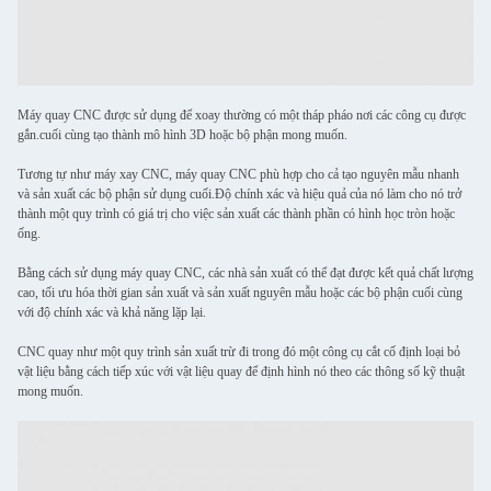
Máy quay CNC được sử dụng để xoay thường có một tháp pháo nơi các công cụ được
gắn.cuối cùng tạo thành mô hình 3D hoặc bộ phận mong muốn.
Tương tự như máy xay CNC, máy quay CNC phù hợp cho cả tạo nguyên mẫu nhanh
và sản xuất các bộ phận sử dụng cuối.Độ chính xác và hiệu quả của nó làm cho nó trở
thành một quy trình có giá trị cho việc sản xuất các thành phần có hình học tròn hoặc
ống.
Bằng cách sử dụng máy quay CNC, các nhà sản xuất có thể đạt được kết quả chất lượng
cao, tối ưu hóa thời gian sản xuất và sản xuất nguyên mẫu hoặc các bộ phận cuối cùng
với độ chính xác và khả năng lặp lại.
CNC quay như một quy trình sản xuất trừ đi trong đó một công cụ cắt cố định loại bỏ
vật liệu bằng cách tiếp xúc với vật liệu quay để định hình nó theo các thông số kỹ thuật
mong muốn.