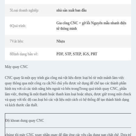
5Loại doanh nghiệp:
nhà sản xuất ban đầu
Gia công CNC + gỡ lỗi Nguyên mẫu nhanh điện
6Quá trình:
tử thông minh
7Vật liệu:
Nhựa
8Định dạng bản vẽ:
PDF, STP, STEP, IGS, PRT
Máy quay CNC
CNC quay là một quy trình gia công mà vật liệu được loại bỏ từ một mảnh làm việc
quay thông qua một công cụ cắt.Nó chủ yếu được sử dụng để chế tạo các thành phần
hình trụ với cả các tính năng bên ngoài và bên trongTrong quá trình quay CNC, phần
làm việc, thường là một thanh hoặc thanh kim loại hoặc nhựa, được giữ trong một chuck
và quay với tốc độ cao.loại bỏ các vật liệu một cách có hệ thống để tạo thành hình dạng
và kích thước cần thiết.
Độ khoan dung quay CNC
chúng tôi máy CNC xoay phần quay để đáp ứng các yêu cầu dung nạp chặt chẽ. Dựa trên th