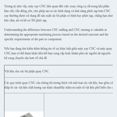
Tương tự như vậy, máy xay CNC liên quan đến việc xoay công cụ cắt trong khi phần
làm việc vẫn đứng yên, cho phép tạo ra các hình dạng và tính năng phức tạp hơn.CNC
xay thường được sử dụng để sản xuất các bộ phận có hình học phức tạp, chẳng hạn như
khe cắm, túi và hồ sơ 3D phức tạp.
Understanding the difference between CNC milling and CNC turning is valuable in
determining the appropriate machining process based on the desired outcome and the
specific requirements of the part or component.
Nếu bạn đang tìm kiếm thêm thông tin về sự khác biệt giữa máy xay CNC và máy quay
CNC,bạn có thể tham khảo liên kết bạn cung cấp hoặc khám phá các nguồn tài nguyên
bổ sung chuyên sâu hơn về chủ đề.
Vật liệu cho các bộ phận quay CNC
Các quy trình quay CNC của chúng tôi tương thích với một loạt các vật liệu, bao gồm cả k
thấp từ các vật liệu chất lượng cao khác nhauHãy kiểm tra một số vật liệu phổ biến cho cá