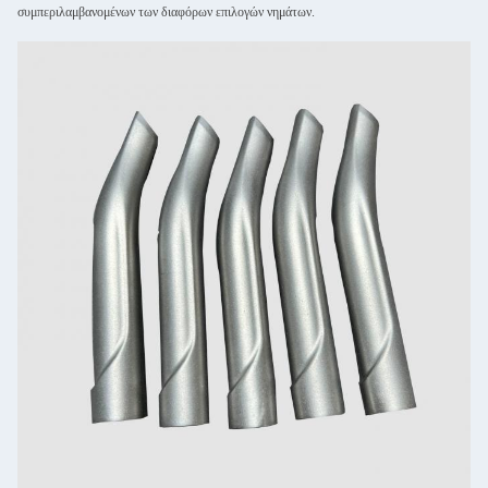
συμπεριλαμβανομένων των διαφόρων επιλογών νημάτων.