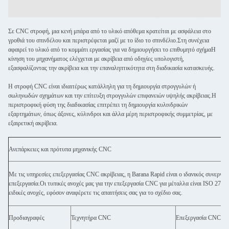
Σε CNC στροφή, μια κενή μπάρα από το υλικό απόθεμα κρατείται με ασφάλεια στο
γροθιά του σπινδέλου και περιστρέφεται μαζί με το ίδιο το σπινδέλιο.Στη συνέχεια
αφαιρεί το υλικό από το κομμάτι εργασίας για να δημιουργήσει το επιθυμητό σχήμαΗ
κίνηση του μηχανήματος ελέγχεται με ακρίβεια από οδηγίες υπολογιστή,
εξασφαλίζοντας την ακρίβεια και την επαναληπτικότητα στη διαδικασία κατασκευής.
Η στροφή CNC είναι ιδιαιτέρως κατάλληλη για τη δημιουργία στρογγυλών ή
σωληνωδών σχημάτων και την επίτευξη στρογγυλών επιφανειών υψηλής ακρίβειας.Η
περιστροφική φύση της διαδικασίας επιτρέπει τη δημιουργία κυλινδρικών
εξαρτημάτων, όπως άξονες, κύλινδροι και άλλα μέρη περιστροφικής συμμετρίας, με
εξαιρετική ακρίβεια.
Ανεπάρκειες και πρότυπα μηχανικής CNC
Με τις υπηρεσίες επεξεργασίας CNC ακρίβειας, η Barana Rapid είναι ο ιδανικός συνεργά
επεξεργασία.Οι τυπικές ανοχές μας για την επεξεργασία CNC για μέταλλα είναι ISO 2768
ειδικές ανοχές, εφόσον αναφέρετε τις απαιτήσεις σας για το σχέδιο σας.
Προδιαγραφές
Τεχνητήρα CNC
Επεξεργασία CNC