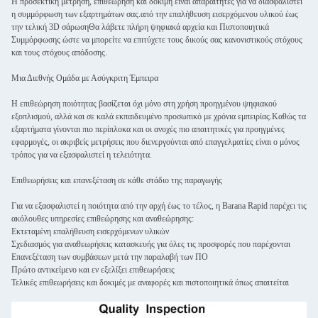
Η προσεκτική μέτρηση, επιθεώρηση και δοκιμή είναι απαραίτητες για να διασφαλιστεί
η συμμόρφωση των εξαρτημάτων σας.από την επαλήθευση εισερχόμενου υλικού έως
την τελική 3D σάρωσηΘα λάβετε πλήρη ψηφιακά αρχεία και Πιστοποιητικά
Συμμόρφωσης ώστε να μπορείτε να επιτύχετε τους δικούς σας κανονιστικούς στόχους
και τους στόχους απόδοσης.
Μια Διεθνής Ομάδα με Ασύγκριτη Έμπειρα
Η επιθεώρηση ποιότητας βασίζεται όχι μόνο στη χρήση προηγμένου ψηφιακού
εξοπλισμού, αλλά και σε καλά εκπαιδευμένο προσωπικό με χρόνια εμπειρίας.Καθώς τα
εξαρτήματα γίνονται πιο περίπλοκα και οι ανοχές πιο απαιτητικές για προηγμένες
εφαρμογές, οι ακριβείς μετρήσεις που διενεργούνται από επαγγελματίες είναι ο μόνος
τρόπος για να εξασφαλιστεί η τελειότητα.
Επιθεωρήσεις και επανεξέταση σε κάθε στάδιο της παραγωγής
Για να εξασφαλιστεί η ποιότητα από την αρχή έως το τέλος, η Barana Rapid παρέχει τις
ακόλουθες υπηρεσίες επιθεώρησης και αναθεώρησης:
Εκτεταμένη επαλήθευση εισερχόμενων υλικών
Σχεδιασμός για αναθεωρήσεις κατασκευής για όλες τις προσφορές που παρέχονται
Επανεξέταση των συμβάσεων μετά την παραλαβή των ΠΟ
Πρώτο αντικείμενο και εν εξελίξει επιθεωρήσεις
Τελικές επιθεωρήσεις και δοκιμές με αναφορές και πιστοποιητικά όπως απαιτείται