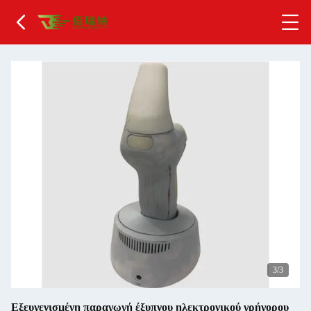
1
/3
Εξευγενισμένη παραγωγή έξυπνου ηλεκτρονικού γρήγορου