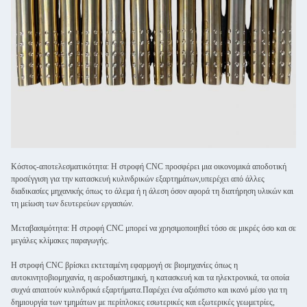
Κόστος-αποτελεσματικότητα: Η στροφή CNC προσφέρει μια οικονομικά αποδοτική
προσέγγιση για την κατασκευή κυλινδρικών εξαρτημάτων,υπερέχει από άλλες
διαδικασίες μηχανικής όπως το άλεμα ή η άλεση όσον αφορά τη διατήρηση υλικών και
τη μείωση των δευτερεύων εργασιών.
Μεταβασιμότητα: Η στροφή CNC μπορεί να χρησιμοποιηθεί τόσο σε μικρές όσο και σε
μεγάλες κλίμακες παραγωγής.
Η στροφή CNC βρίσκει εκτεταμένη εφαρμογή σε βιομηχανίες όπως η
αυτοκινητοβιομηχανία, η αεροδιαστημική, η κατασκευή και τα ηλεκτρονικά, τα οποία
συχνά απαιτούν κυλινδρικά εξαρτήματα.Παρέχει ένα αξιόπιστο και ικανό μέσο για τη
δημιουργία των τμημάτων με περίπλοκες εσωτερικές και εξωτερικές γεωμετρίες,