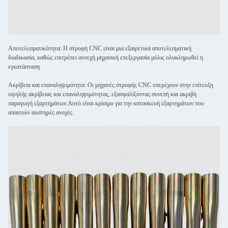
Αποτελεσματικότητα: Η στροφή CNC είναι μια εξαιρετικά αποτελεσματική
διαδικασία, καθώς επιτρέπει συνεχή μηχανική επεξεργασία μόλις ολοκληρωθεί η
εγκατάσταση.
Ακρίβεια και επαναληψιμότητα: Οι μηχανές στροφής CNC υπερέχουν στην επίτευξη
υψηλής ακρίβειας και επαναληψιμότητας, εξασφαλίζοντας συνεπή και ακριβή
παραγωγή εξαρτημάτων.Αυτό είναι κρίσιμο για την κατασκευή εξαρτημάτων που
απαιτούν αυστηρές ανοχές.