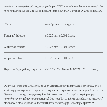
Ανάλογα με το σχεδιασμό σας, οι μηχανές μας CNC μπορούν να φθάσουν σε ανοχές έως και
τυποποιημένες ανοχές μας για τα μεταλλικά προϊόντα CNC είναι ISO 2768-m και ISO 2768
Τύπος
Ανεπάρκειες στροφής CNC
Γραμμική διάσταση
±0,025 mm-±0,001 ίντσες
Διάμετρος τρύπας
±0,025 mm-±0,001 ίντσες
Διάμετρος άξονα
±0,025 mm-±0,001 ίντσες
Περιορισμός μεγέθους τμήματος
950 * 550 * 480 mm-37.0 * 21.5 * 18.5 ίντσες
Οι μηχανές στροφής CNC είναι σε θέση να εκτελέσουν μια πληθώρα εργασιών, όπως
το στροφή, το στροφήν, το γρύλον, το νήμα και το τρυπάνι.που είναι παράλληλο με τον
άξονα περιστροφής του εργαστηρίουΗ δυνατότητα αυτή επιτρέπει τη δημιουργία
πολύπλοκων σχημάτων τόσο εσωτερικά όσο και εξωτερικά.και επιτρέπει την παραγωγή
διαφόρων τύπων νήματοςΤα πλεονεκτήματα της στροφής CNC περιλαμβάνουν: