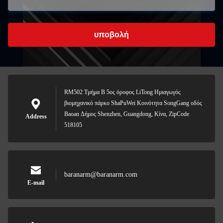
υποβολή
RM502 Τμήμα Β 5ος όροφος LiTong Ημιαγωγός
βιομηχανικό πάρκο ShaPuWei Κοινότητα SongGang οδός
Baoan Δήμος Shenzhen, Guangdong, Κίνα, ZipCode
Address
518105
baranarm@baranarm.com
E-mail