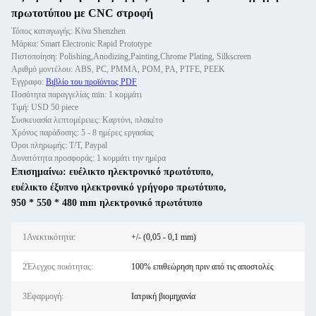
πρωτοτύπου με CNC στροφή
Τόπος καταγωγής: Κίνα Shenzhen
Μάρκα: Smart Electronic Rapid Prototype
Πιστοποίηση: Polishing,Anodizing,Painting,Chrome Plating, Silkscreen
Αριθμό μοντέλου: ABS, PC, PMMA, POM, PA, PTFE, PEEK
Έγγραφο:
Βιβλίο του προϊόντος PDF
Ποσότητα παραγγελίας min: 1 κομμάτι
Τιμή: USD 50 piece
Συσκευασία λεπτομέρειες: Καρτόνι, πλακέτο
Χρόνος παράδοσης: 5 - 8 ημέρες εργασίας
Όροι πληρωμής: Τ/Τ, Paypal
Δυνατότητα προσφοράς: 1 κομμάτι την ημέρα
Επισημαίνω:
ευέλικτο ηλεκτρονικό πρωτότυπο
,
ευέλικτο έξυπνο ηλεκτρονικό γρήγορο πρωτότυπο
,
950 * 550 * 480 mm ηλεκτρονικό πρωτότυπο
1Ανεκτικότητα:
+/- (0,05 - 0,1 mm)
2Έλεγχος ποιότητας:
100% επιθεώρηση πριν από τις αποστολές
3Εφαρμογή:
Ιατρική βιομηχανία