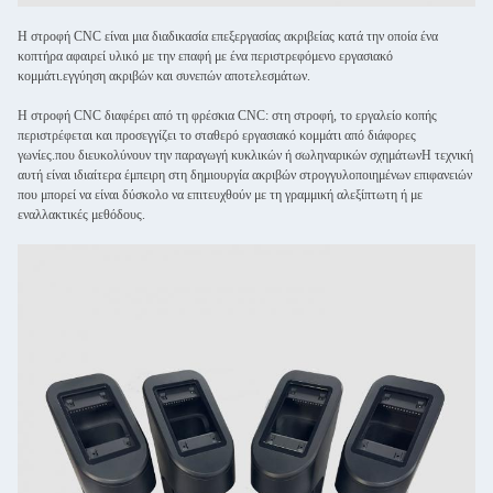
Η στροφή CNC είναι μια διαδικασία επεξεργασίας ακριβείας κατά την οποία ένα
κοπτήρα αφαιρεί υλικό με την επαφή με ένα περιστρεφόμενο εργασιακό
κομμάτι.εγγύηση ακριβών και συνεπών αποτελεσμάτων.
Η στροφή CNC διαφέρει από τη φρέσκια CNC: στη στροφή, το εργαλείο κοπής
περιστρέφεται και προσεγγίζει το σταθερό εργασιακό κομμάτι από διάφορες
γωνίες.που διευκολύνουν την παραγωγή κυκλικών ή σωληναρικών σχημάτωνΗ τεχνική
αυτή είναι ιδιαίτερα έμπειρη στη δημιουργία ακριβών στρογγυλοποιημένων επιφανειών
που μπορεί να είναι δύσκολο να επιτευχθούν με τη γραμμική αλεξίπτωτη ή με
εναλλακτικές μεθόδους.