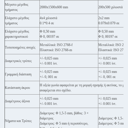
Μέγιστο μέγεθος
2000x1500x600 mm
200x500 χιλιοστά
τμήματος
Ελάχιστο μέγεθος
4x4 χιλιοστά
2x2 mm
τμήματος
0.1*0.4 σε
0.079x0.079 σε
Ελάχιστο μέγεθος
Φ 0,50 mm
Φ 0,50 mm
χαρακτηριστικού
Φ 0, 00197 σε
Φ 0, 00197 σε
Μεταλλικά: ISO 2768-f
Μεταλλικά: ISO 276
Τυποποιημένες ανοχές
Πλαστικά: ISO 2768-m
Πλαστικά: ISO 2768
+/- 0,025 mm
+/- 0,025 mm
Διαμετρικές τρύπες
+/- 0.001 ίντ.
+/- 0.001 ίντ.
+/- 0,025 mm
+/- 0,025 mm
Γραμμική διάσταση
+/- 0, 001 σε
+/- 0, 001 σε
Η οξεία γωνία αφαιρείται με τη μορφή σχισμής ή ακτίνας, το μέ
Κατάσταση άκρου
αναφέρεται στο σχέδιο.
+/- 0,025 mm
+/- 0,025 mm
Διαμέτρους άξονα
+/- 0.001 ίντ.
+/- 0.001 ίντ.
Διάμετρος: Φ 1,5-5 mm, βάθος: 3 ×
διάμετρος
Διάμετρος: Φ 1,5-5 m
Νήματα και Τρύπες
Διάμετρος: Φ 5 mm ή περισσότερο,
Διάμετρος: Φ 5 mm ή 