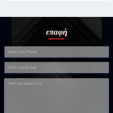
επαφή