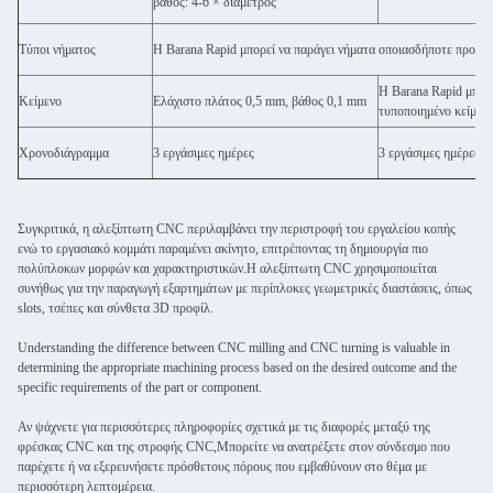
βάθος: 4-6 × διάμετρος
Τύποι νήματος
Η Barana Rapid μπορεί να παράγει νήματα οποιασδήποτε προδια
Η Barana Rapid μπορε
Κείμενο
Ελάχιστο πλάτος 0,5 mm, βάθος 0,1 mm
τυποποιημένο κείμεν
Χρονοδιάγραμμα
3 εργάσιμες ημέρες
3 εργάσιμες ημέρες
Συγκριτικά, η αλεξίπτωτη CNC περιλαμβάνει την περιστροφή του εργαλείου κοπής
ενώ το εργασιακό κομμάτι παραμένει ακίνητο, επιτρέποντας τη δημιουργία πιο
πολύπλοκων μορφών και χαρακτηριστικών.Η αλεξίπτωτη CNC χρησιμοποιείται
συνήθως για την παραγωγή εξαρτημάτων με περίπλοκες γεωμετρικές διαστάσεις, όπως
slots, τσέπες και σύνθετα 3D προφίλ.
Understanding the difference between CNC milling and CNC turning is valuable in
determining the appropriate machining process based on the desired outcome and the
specific requirements of the part or component.
Αν ψάχνετε για περισσότερες πληροφορίες σχετικά με τις διαφορές μεταξύ της
φρέσκας CNC και της στροφής CNC,Μπορείτε να ανατρέξετε στον σύνδεσμο που
παρέχετε ή να εξερευνήσετε πρόσθετους πόρους που εμβαθύνουν στο θέμα με
περισσότερη λεπτομέρεια.