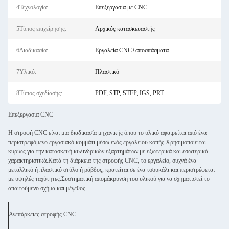
4Τεχνολογία:
Επεξεργασία με CNC
5Τύπος επιχείρησης:
Αρχικός κατασκευαστής
6Διαδικασία:
Εργαλεία CNC+αποσπάσματα
7Υλικό:
Πλαστικό
8Τύπος σχεδίασης:
PDF, STP, STEP, IGS, PRT.
Επεξεργασία CNC
Η στροφή CNC είναι μια διαδικασία μηχανικής όπου το υλικό αφαιρείται από ένα
περιστρεφόμενο εργασιακό κομμάτι μέσω ενός εργαλείου κοπής.Χρησιμοποιείται
κυρίως για την κατασκευή κυλινδρικών εξαρτημάτων με εξωτερικά και εσωτερικά
χαρακτηριστικά.Κατά τη διάρκεια της στροφής CNC, το εργαλείο, συχνά ένα
μεταλλικό ή πλαστικό στύλο ή ράβδος, κρατείται σε ένα τσουκάλι και περιστρέφεται
με υψηλές ταχύτητες.Συστηματική απομάκρυνση του υλικού για να σχηματιστεί το
απαιτούμενο σχήμα και μέγεθος.
Ανεπάρκειες στροφής CNC