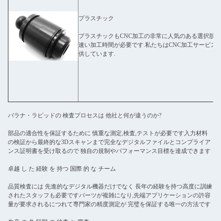
プラスチック
プラスチックもCNC加工の非常に人気のある選択肢です
速い加工時間が必要です.私たちはCNC加工サービス
供しています.
バラナ・ラピッドの 検査プロセスは 他社と何が違うのか?
部品の適合性を保証するために 慎重な測定,検査,テストが必要です入力材料
の検証から最終的な3Dスキャンまで完全なデジタルファイルとコンプライア
ンス証明書を受け取るので 独自の規制やパフォーマンス目標を達成できます
卓越 し た 経験 を 持つ 国際 的 な チーム
品質検査には 先進的なデジタル機器だけでなく 長年の経験を持つ高度に訓練
されたスタッフも必要ですパーツが複雑になり,先端アプリケーションの許容
量が要求されるにつれて専門家の精度測定が 完璧を保証する唯一の方法です