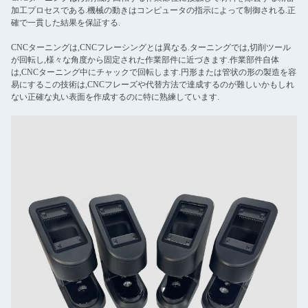
加工プロセスである.機械の動きはコンピュータの指示によって制御される.正
確で一貫した結果を保証する.
CNCターニングは,CNCフレーシングとは異なる.ターニングでは,切削ツール
が回転し,様々な角度から固定された作業部件に近づきます.作業部件自体
は,CNCターニング中にチャックで回転します.円形または管状の形の製造を容
易にするこの技術は,CNCフレーズや代替方法で達成するのが難しいかもしれ
ない正確な丸い表面を作成するのに特に熟練しています.