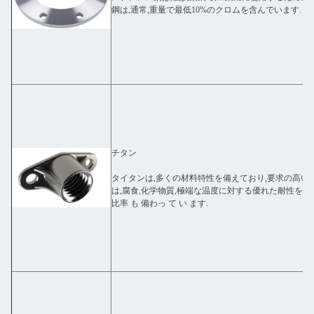
鋼は,通常,重量で最低10%のクロムを含んでいます.
チタン
タイタンは,多くの材料特性を備えており,要求の高い
は,腐食,化学物質,極端な温度に対する優れた耐性を含みます
比率 も 備わっ て い ます.