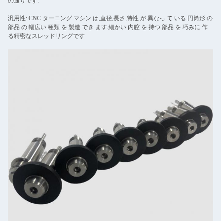
の通りです.
汎用性: CNC ターニング マシン は,直径,長さ,特性 が 異なっ て いる 円筒形 の
部品 の 幅広い 種類 を 製造 でき ます.細かい 内腔 を 持つ 部品 を 巧みに 作
る精密なスレッドリングです