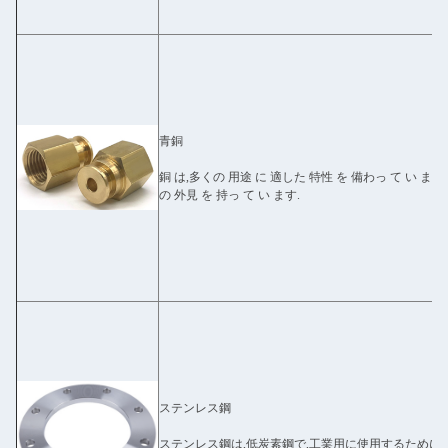
青銅
銅 は,多くの 用途 に 適した 特性 を 備わっ て い ます.
の 外見 を 持っ て い ます.
ステンレス鋼
ステンレス鋼は,低炭素鋼で,工業用に使用するために