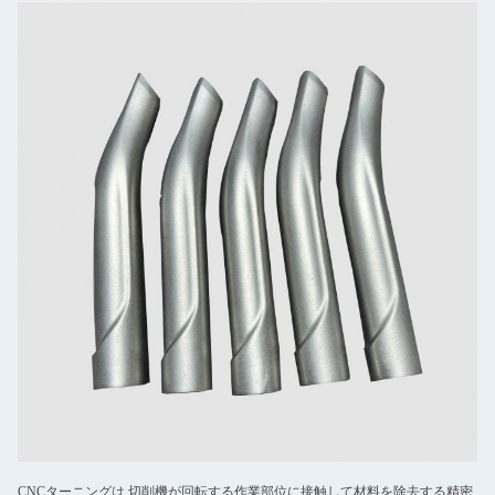
CNCターニングは,切削機が回転する作業部位に接触して材料を除去する精密