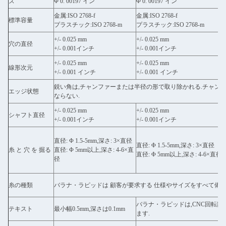
ズ
Φ 0. 00197 イン
Φ 0. 00197 イン
金属:ISO 2768-f
金属:ISO 2768-f
標準容量
プラスチック:ISO 2768-m
プラスチック:ISO 2768-m
+/- 0.025 mm
+/- 0.025 mm
穴の直径
+/- 0.001インチ
+/- 0.001インチ
+/- 0.025 mm
+/- 0.025 mm
線形次元
+/- 0.001 インチ
+/- 0.001 インチ
鋭い角は,チャンファーまたは半径の形で取り除かれる.チャン
エッジ状態
ならない.
+/- 0.025 mm
+/- 0.025 mm
シャフト直径
+/- 0.001インチ
+/- 0.001インチ
直径: Φ 1.5-5mm,深さ: 3×直径
直径: Φ 1.5-5mm,深さ: 3×直径
糸 と 穴 を 掘る
直径: Φ 5mm以上,深さ: 4-6×直
直径: Φ 5mm以上,深さ: 4-6×直径
径
糸の種類
バラナ・ラピッドは 顧客が要求する 仕様やサイズをすべて備え
バラナ・ラピッドは,CNC回転
テキスト
最小幅0.5mm,深さは0.1mm
ます.