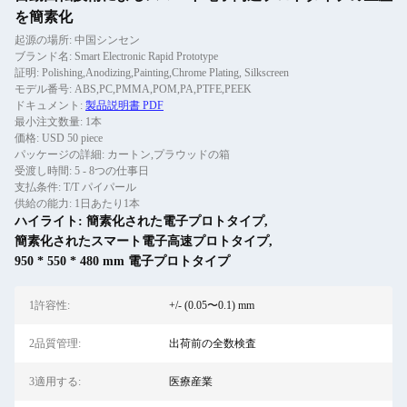
を簡素化
起源の場所: 中国シンセン
ブランド名: Smart Electronic Rapid Prototype
証明: Polishing,Anodizing,Painting,Chrome Plating, Silkscreen
モデル番号: ABS,PC,PMMA,POM,PA,PTFE,PEEK
ドキュメント:
製品説明書 PDF
最小注文数量: 1本
価格: USD 50 piece
パッケージの詳細: カートン,プラウッドの箱
受渡し時間: 5 - 8つの仕事日
支払条件: T/T パイパール
供給の能力: 1日あたり1本
ハイライト:
簡素化された電子プロトタイプ
,
簡素化されたスマート電子高速プロトタイプ
,
950 * 550 * 480 mm 電子プロトタイプ
1許容性:
+/- (0.05〜0.1) mm
2品質管理:
出荷前の全数検査
3適用する:
医療産業