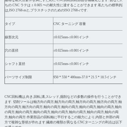
厳格な耐久性要件を満たすために CNC回転回転部品を機械化します. あなたの
ちの CNC ラテは ± 0.005 〜の耐久性に達することができます.私たちの標準的許
は,ISO 2768-mと,プラスチックのためのISO 2768-cです.
タイプ
CNC ターニング 容量
線形次元
±0.025mm-±0.001インチ
穴の直径
±0.025mm-±0.001インチ
シャフト直径
±0.025mm-±0.001インチ
パーツサイズ制限
950 * 550 * 480mm-37.0 * 21.5 * 18.5インチ
CNC回転機は,向き,回転,溝,スレッド,掘削などの多数の操作を行うことができ
ます. 切削ツールは軸方向の両方,軸方向の両方,軸方向の両方,軸方向の両方,軸
方向の両方,軸方向の両方,軸向の両方,軸向の両方,軸向の両方,軸向の両方,軸向
の両方,軸向の両方,軸向の両方,軸向の両方,軸向の両方,軸向の両方,軸向の両
方,軸向の両方.作業部品の回転軸に平行するこの能力により,内部と外部の両
方で複雑な形状が作れます.繊維の種類が異なる.CNCターニングの利点は以下