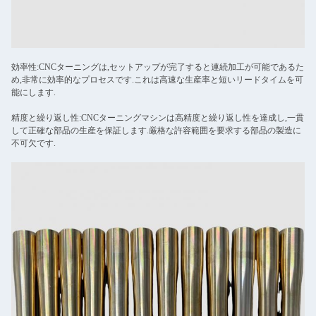
効率性:CNCターニングは,セットアップが完了すると連続加工が可能であるた
め,非常に効率的なプロセスです.これは高速な生産率と短いリードタイムを可
能にします.
精度と繰り返し性:CNCターニングマシンは高精度と繰り返し性を達成し,一貫
して正確な部品の生産を保証します.厳格な許容範囲を要求する部品の製造に
不可欠です.