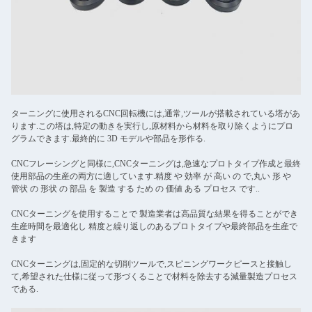
ターニングに使用されるCNC回転機には,通常,ツールが搭載されている塔があ
ります.この塔は,特定の動きを実行し,原材料から材料を取り除くようにプロ
グラムできます.最終的に 3D モデルや部品を形作る.
CNCフレーシングと同様に,CNCターニングは,急速なプロトタイプ作成と最終
使用部品の生産の両方に適しています.精度 や 効率 が 高い の で,丸い 形 や
管状 の 形状 の 部品 を 製造 する ため の 価値 ある プロセス です..
CNCターニングを使用することで 製造業者は高品質な結果を得ることができ
生産時間を最適化し 精度と繰り返しのあるプロトタイプや最終部品を生産で
きます
CNCターニングは,固定的な切削ツールで,スピニングワークピースと接触し
て,希望された仕様に従って形づくることで材料を除去する減量製造プロセス
である.