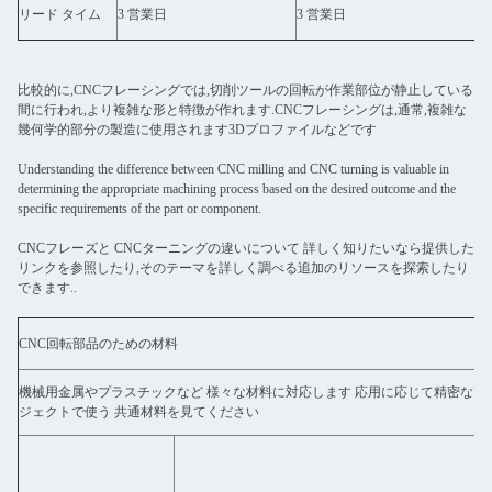
リード タイム
3 営業日
3 営業日
比較的に,CNCフレーシングでは,切削ツールの回転が作業部位が静止している
間に行われ,より複雑な形と特徴が作れます.CNCフレーシングは,通常,複雑な
幾何学的部分の製造に使用されます3Dプロファイルなどです
Understanding the difference between CNC milling and CNC turning is valuable in
determining the appropriate machining process based on the desired outcome and the
specific requirements of the part or component.
CNCフレーズと CNCターニングの違いについて 詳しく知りたいなら提供した
リンクを参照したり,そのテーマを詳しく調べる追加のリソースを探索したり
できます..
CNC回転部品のための材料
機械用金属やプラスチックなど 様々な材料に対応します 応用に応じて精密な高
ジェクトで使う 共通材料を見てください