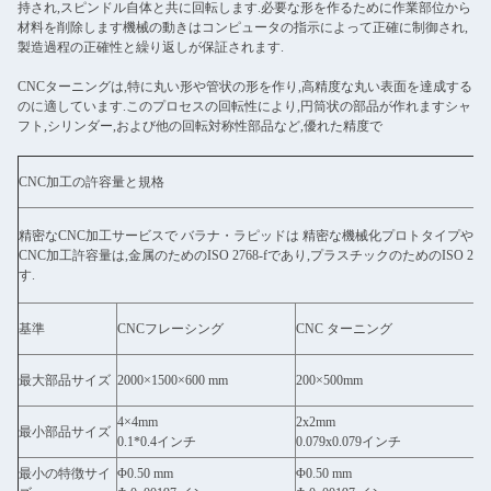
持され,スピンドル自体と共に回転します.必要な形を作るために作業部位から
材料を削除します機械の動きはコンピュータの指示によって正確に制御され,
製造過程の正確性と繰り返しが保証されます.
CNCターニングは,特に丸い形や管状の形を作り,高精度な丸い表面を達成する
のに適しています.このプロセスの回転性により,円筒状の部品が作れますシャ
フト,シリンダー,および他の回転対称性部品など,優れた精度で
CNC加工の許容量と規格
精密なCNC加工サービスで バラナ・ラピッドは 精密な機械化プロトタイプや
CNC加工許容量は,金属のためのISO 2768-fであり,プラスチックのためのISO
す.
基準
CNCフレーシング
CNC ターニング
最大部品サイズ
2000×1500×600 mm
200×500mm
4×4mm
2x2mm
最小部品サイズ
0.1*0.4インチ
0.079x0.079インチ
最小の特徴サイ
Φ0.50 mm
Φ0.50 mm