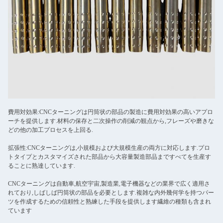
費用対効果:CNCターニングは円筒状の部品の製造に費用対効果の高いアプロ
ーチを提供します.材料の保存と二次操作の削減の観点から,フレーズや磨きな
どの他の加工プロセスを上回る.
拡張性:CNCターニングは,小規模および大規模生産の両方に対応します.プロ
トタイプとカスタマイズされた部品から大容量製造部品まですべてを生産す
ることに熟達しています.
CNCターニングは自動車,航空宇宙,製造業,電子機器などの業界で広く適用さ
れており,しばしば円筒状の部品を必要とします.複雑な内外幾何学を持つパー
ツを作成するための信頼性と熟練した手段を提供します繊維の種類も含まれ
ています