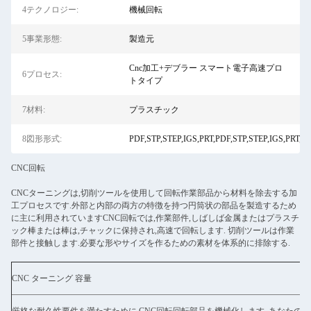
4テクノロジー:
機械回転
5事業形態:
製造元
Cnc加工+デブラー スマート電子高速プロ
6プロセス:
トタイプ
7材料:
プラスチック
8図形形式:
PDF,STP,STEP,IGS,PRT,PDF,STP,STEP,IGS,PRT,PD
CNC回転
CNCターニングは,切削ツールを使用して回転作業部品から材料を除去する加
工プロセスです.外部と内部の両方の特徴を持つ円筒状の部品を製造するため
に主に利用されていますCNC回転では,作業部件,しばしば金属またはプラスチ
ック棒または棒は,チャックに保持され,高速で回転します. 切削ツールは作業
部件と接触します.必要な形やサイズを作るための素材を体系的に排除する.
CNC ターニング 容量