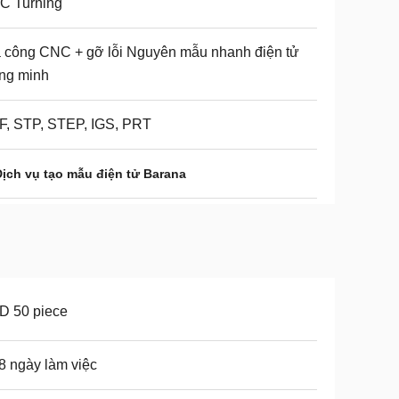
C Turning
 công CNC + gỡ lỗi Nguyên mẫu nhanh điện tử
ng minh
F, STP, STEP, IGS, PRT
Dịch vụ tạo mẫu điện tử Barana
D 50 piece
 8 ngày làm việc