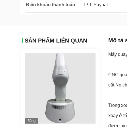
Điều khoản thanh toán
T / T, Paypal
Mô tả 
SẢN PHẨM LIÊN QUAN
Máy qua
CNC quay 
cắt.Nó ch
Trong xo
xoay ở tố
Băng
được hìn
Hình