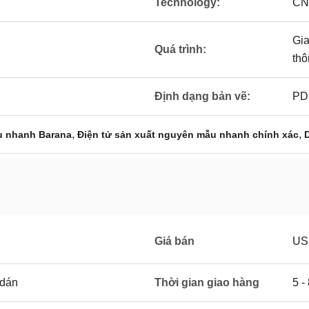
Technology:
CN
Gia
Quá trình:
thô
Định dạng bản vẽ:
PD
,
,
ẫu nhanh Barana
Điện tử sản xuất nguyên mẫu nhanh chính xác
Giá bán
US
 dán
Thời gian giao hàng
5 -