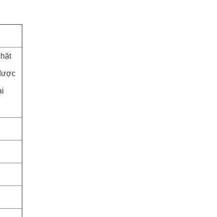
hặt
 được
ại