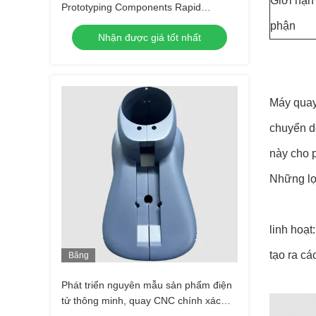
Giới hạn
Prototyping Components Rapid
Electronic Prototyping Các thành phần
phận
Nhận được giá tốt nhất
sản xuất nguyên mẫu nhanh
Máy quay
chuyển d
này cho p
Những lợ
linh hoạt
tạo ra cá
Băng
Hình
Phát triển nguyên mẫu sản phẩm điện
tử thông minh, quay CNC chính xác