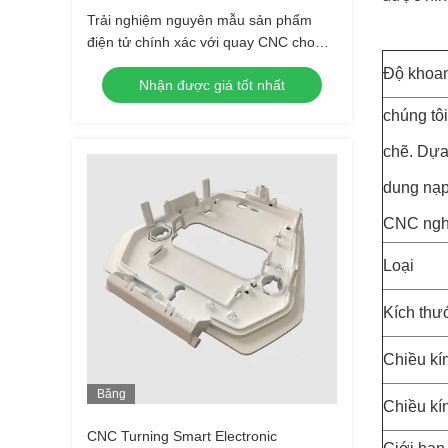
Trải nghiệm nguyên mẫu sản phẩm
điện tử chính xác với quay CNC cho
điện tử thông minh
Độ khoa
Nhận được giá tốt nhất
chúng tô
chẽ. Dựa
dung nạp 
CNC nghi
Loại
Kích thư
Chiều kí
Băng
Chiều kín
Hình
CNC Turning Smart Electronic