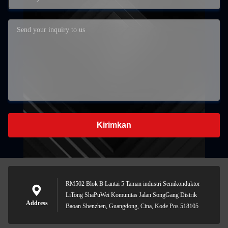
Kirimkan
RM502 Blok B Lantai 5 Taman industri Semikonduktor
LiTong ShaPuWei Komunitas Jalan SongGang Distrik
Address
Baoan Shenzhen, Guangdong, Cina, Kode Pos 518105