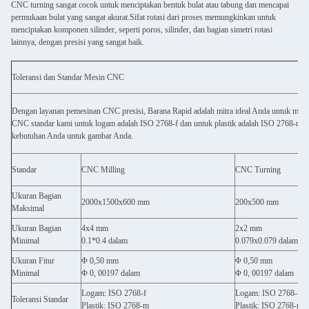
CNC turning sangat cocok untuk menciptakan bentuk bulat atau tabung dan mencapai
permukaan bulat yang sangat akurat.Sifat rotasi dari proses memungkinkan untuk
menciptakan komponen silinder, seperti poros, silinder, dan bagian simetri rotasi
lainnya, dengan presisi yang sangat baik.
Toleransi dan Standar Mesin CNC
Dengan layanan pemesinan CNC presisi, Barana Rapid adalah mitra ideal Anda untuk memb
CNC standar kami untuk logam adalah ISO 2768-f dan untuk plastik adalah ISO 2768-mK
kebutuhan Anda untuk gambar Anda.
Standar
CNC Milling
CNC Turning
Ukuran Bagian
2000x1500x600 mm
200x500 mm
Maksimal
Ukuran Bagian
4x4 mm
2x2 mm
Minimal
0.1*0.4 dalam
0.079x0.079 dalam
Ukuran Fitur
Φ 0,50 mm
Φ 0,50 mm
Minimal
Φ 0, 00197 dalam
Φ 0, 00197 dalam
Logam: ISO 2768-f
Logam: ISO 2768-f
Toleransi Standar
Plastik: ISO 2768-m
Plastik: ISO 2768-m