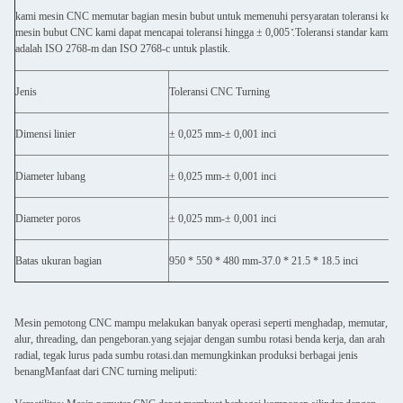
kami mesin CNC memutar bagian mesin bubut untuk memenuhi persyaratan toleransi ketat.
mesin bubut CNC kami dapat mencapai toleransi hingga ± 0,005 ̊.Toleransi standar kami 
adalah ISO 2768-m dan ISO 2768-c untuk plastik.
Jenis
Toleransi CNC Turning
Dimensi linier
± 0,025 mm-± 0,001 inci
Diameter lubang
± 0,025 mm-± 0,001 inci
Diameter poros
± 0,025 mm-± 0,001 inci
Batas ukuran bagian
950 * 550 * 480 mm-37.0 * 21.5 * 18.5 inci
Mesin pemotong CNC mampu melakukan banyak operasi seperti menghadap, memutar,
alur, threading, dan pengeboran.yang sejajar dengan sumbu rotasi benda kerja, dan arah
radial, tegak lurus pada sumbu rotasi.dan memungkinkan produksi berbagai jenis
benangManfaat dari CNC turning meliputi: