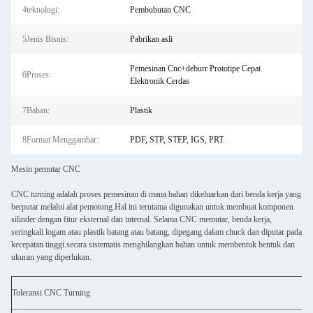
4teknologi:
Pembubutan CNC
5Jenis Bisnis:
Pabrikan asli
Pemesinan Cnc+deburr Prototipe Cepat
6Proses:
Elektronik Cerdas
7Bahan:
Plastik
8Format Menggambar:
PDF, STP, STEP, IGS, PRT.
Mesin pemutar CNC
CNC turning adalah proses pemesinan di mana bahan dikeluarkan dari benda kerja yang
berputar melalui alat pemotong.Hal ini terutama digunakan untuk membuat komponen
silinder dengan fitur eksternal dan internal. Selama CNC memutar, benda kerja,
seringkali logam atau plastik batang atau batang, dipegang dalam chuck dan diputar pada
kecepatan tinggi.secara sistematis menghilangkan bahan untuk membentuk bentuk dan
ukuran yang diperlukan.
Toleransi CNC Turning