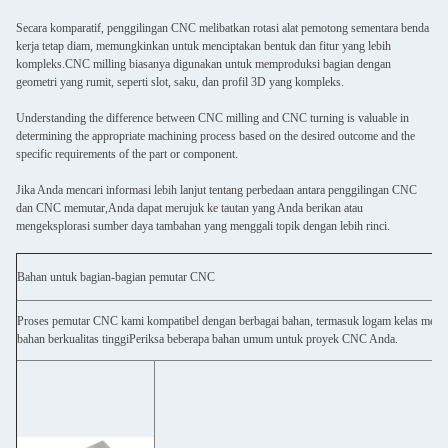
Secara komparatif, penggilingan CNC melibatkan rotasi alat pemotong sementara benda
kerja tetap diam, memungkinkan untuk menciptakan bentuk dan fitur yang lebih
kompleks.CNC milling biasanya digunakan untuk memproduksi bagian dengan
geometri yang rumit, seperti slot, saku, dan profil 3D yang kompleks.
Understanding the difference between CNC milling and CNC turning is valuable in
determining the appropriate machining process based on the desired outcome and the
specific requirements of the part or component.
Jika Anda mencari informasi lebih lanjut tentang perbedaan antara penggilingan CNC
dan CNC memutar,Anda dapat merujuk ke tautan yang Anda berikan atau
mengeksplorasi sumber daya tambahan yang menggali topik dengan lebih rinci.
Bahan untuk bagian-bagian pemutar CNC
Proses pemutar CNC kami kompatibel dengan berbagai bahan, termasuk logam kelas mesin da
bahan berkualitas tinggiPeriksa beberapa bahan umum untuk proyek CNC Anda.