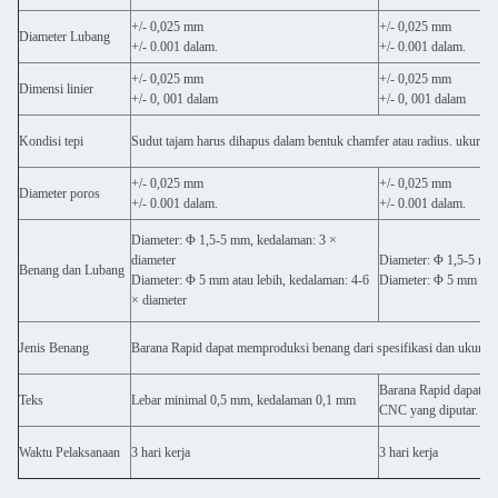
+/- 0,025 mm
+/- 0,025 mm
Diameter Lubang
+/- 0.001 dalam.
+/- 0.001 dalam.
+/- 0,025 mm
+/- 0,025 mm
Dimensi linier
+/- 0, 001 dalam
+/- 0, 001 dalam
Kondisi tepi
Sudut tajam harus dihapus dalam bentuk chamfer atau radius. ukuran 
+/- 0,025 mm
+/- 0,025 mm
Diameter poros
+/- 0.001 dalam.
+/- 0.001 dalam.
Diameter: Φ 1,5-5 mm, kedalaman: 3 ×
diameter
Diameter: Φ 1,5-5 mm,
Benang dan Lubang
Diameter: Φ 5 mm atau lebih, kedalaman: 4-6
Diameter: Φ 5 mm atau
× diameter
Jenis Benang
Barana Rapid dapat memproduksi benang dari spesifikasi dan ukuran
Barana Rapid dapat me
Teks
Lebar minimal 0,5 mm, kedalaman 0,1 mm
CNC yang diputar.
Waktu Pelaksanaan
3 hari kerja
3 hari kerja