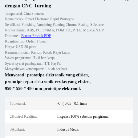
dengan CNC Turning
Tempat asal: Cina Shenzen
Nama merek: Smart Electronic Rapid Prototype
Sertifikasi: Polishing,Anodizing,Painting,Chrome Plating, Silkscreen
Nomor model: ABS, PC, PMMA, POM, PA, PTFE, MENGINTIP
Dokumen:
Brosur Produk PDF
Kuantitas min Order: 1 buah
Harga: USD 50 piece
Kemasan rincian: Karton, Kotak Kayu Lapis
Waktu pengiriman: 5 - 8 hari kerja
Syarat-syarat pembayaran: T/T, PayPal
Menyediakan kemampuan: 1 buah per hari
Menyoroti:
prototipe elektronik yang efisien
,
prototipe cepat elektronik cerdas yang efisien
,
950 * 550 * 480 mm prototipe elektronik
1Toleransi:
+/- ( 0,05 - 0,1 )mm
2Kontrol Kualitas:
Inspeksi 100% sebelum pengiriman
3Aplikasi:
Industri Medis