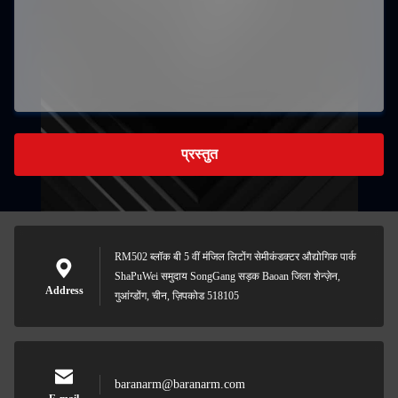
प्रस्तुत
RM502 ब्लॉक बी 5 वीं मंजिल लिटोंग सेमीकंडक्टर औद्योगिक पार्क
ShaPuWei समुदाय SongGang सड़क Baoan जिला शेन्ज़ेन,
Address
गुआंग्डोंग, चीन, ज़िपकोड 518105
baranarm@baranarm.com