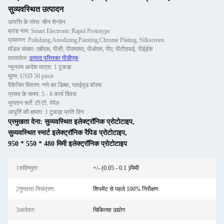
सुव्यवस्थित उत्पादन
उत्पत्ति के प्लेस: चीन शेन्ज़ेन
ब्रांड नाम: Smart Electronic Rapid Prototype
प्रमाणन: Polishing,Anodizing,Painting,Chrome Plating, Silkscreen
मॉडल संख्या: एबीएस, पीसी, पीएमएमए, पीओएम, पीए, पीटीएफई, पीईईके
दस्तावेज:
उत्पाद पुस्तिका पीडीएफ
न्यूनतम आदेश मात्रा: 1 टुकड़ा
मूल्य: USD 50 piece
पैकेजिंग विवरण: गत्ते का डिब्बा, प्लाईवुड बॉक्स
प्रसव के समय: 5 - 8 कार्य दिवस
भुगतान शर्तें: टी/टी, पेपैल
आपूर्ति की क्षमता: 1 टुकड़ा प्रति दिन
प्रमुखता देना:
सुव्यवस्थित इलेक्ट्रॉनिक प्रोटोटाइप
,
सुव्यवस्थित स्मार्ट इलेक्ट्रॉनिक रैपिड प्रोटोटाइप
,
950 * 550 * 480 मिमी इलेक्ट्रॉनिक प्रोटोटाइप
1सहिष्णुता:
+/- (0.05 - 0.1 )मिमी
2गुणवत्ता नियंत्रण:
शिपमेंट से पहले 100% निरीक्षण
3आवेदन:
चिकित्सा उद्योग