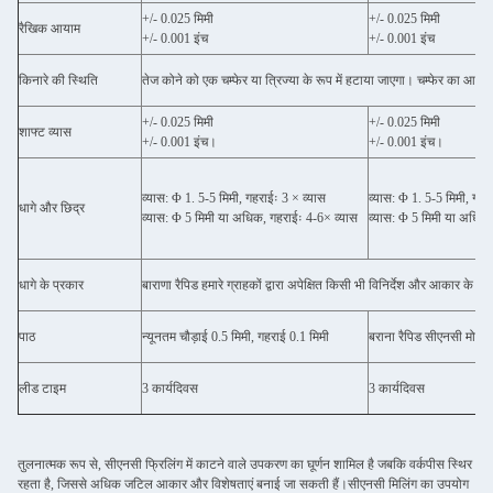
+/- 0.025 मिमी
+/- 0.025 मिमी
रैखिक आयाम
+/- 0.001 इंच
+/- 0.001 इंच
किनारे की स्थिति
तेज कोने को एक चम्फेर या त्रिज्या के रूप में हटाया जाएगा। चम्फेर का आकार
+/- 0.025 मिमी
+/- 0.025 मिमी
शाफ्ट व्यास
+/- 0.001 इंच।
+/- 0.001 इंच।
व्यास: Φ 1. 5-5 मिमी, गहराईः 3 × व्यास
व्यास: Φ 1. 5-5 मिमी, गहर
धागे और छिद्र
व्यास: Φ 5 मिमी या अधिक, गहराईः 4-6× व्यास
व्यास: Φ 5 मिमी या अधिक,
धागे के प्रकार
बाराणा रैपिड हमारे ग्राहकों द्वारा अपेक्षित किसी भी विनिर्देश और आकार के 
पाठ
न्यूनतम चौड़ाई 0.5 मिमी, गहराई 0.1 मिमी
बराना रैपिड सीएनसी मोड़ 
लीड टाइम
3 कार्यदिवस
3 कार्यदिवस
तुलनात्मक रूप से, सीएनसी फ्रिलिंग में काटने वाले उपकरण का घूर्णन शामिल है जबकि वर्कपीस स्थिर
रहता है, जिससे अधिक जटिल आकार और विशेषताएं बनाई जा सकती हैं।सीएनसी मिलिंग का उपयोग