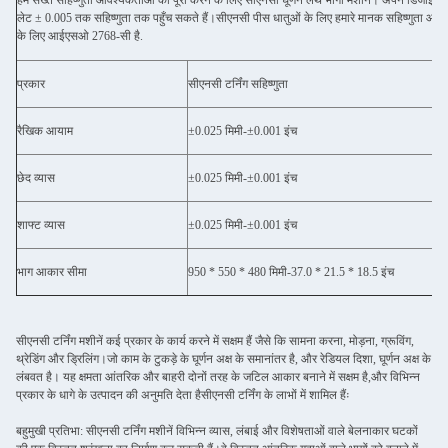
हम सख्त सहिष्णुता आवश्यकताओं को पूरा करने के लिए सीएनसी घूर्णन लेथ भागों मशीन। अपने डिजाइन 
लेट ± 0.005 तक सहिष्णुता तक पहुँच सकते हैं।सीएनसी पीस धातुओं के लिए हमारे मानक सहिष्णुता 
के लिए आईएसओ 2768-सी है.
प्रकार
सीएनसी टर्निंग सहिष्णुता
रैखिक आयाम
±0.025 मिमी-±0.001 इंच
छेद व्यास
±0.025 मिमी-±0.001 इंच
शाफ्ट व्यास
±0.025 मिमी-±0.001 इंच
भाग आकार सीमा
950 * 550 * 480 मिमी-37.0 * 21.5 * 18.5 इंच
सीएनसी टर्निंग मशीनें कई प्रकार के कार्य करने में सक्षम हैं जैसे कि सामना करना, मोड़ना, ग्रूविंग,
थ्रेडिंग और ड्रिलिंग।जो काम के टुकड़े के घूर्णन अक्ष के समानांतर है, और रेडियल दिशा, घूर्णन अक्ष के
लंबवत है। यह क्षमता आंतरिक और बाहरी दोनों तरह के जटिल आकार बनाने में सक्षम है,और विभिन्न
प्रकार के धागे के उत्पादन की अनुमति देता हैसीएनसी टर्निंग के लाभों में शामिल हैंः
बहुमुखी प्रतिभा: सीएनसी टर्निंग मशीनें विभिन्न व्यास, लंबाई और विशेषताओं वाले बेलनाकार घटकों