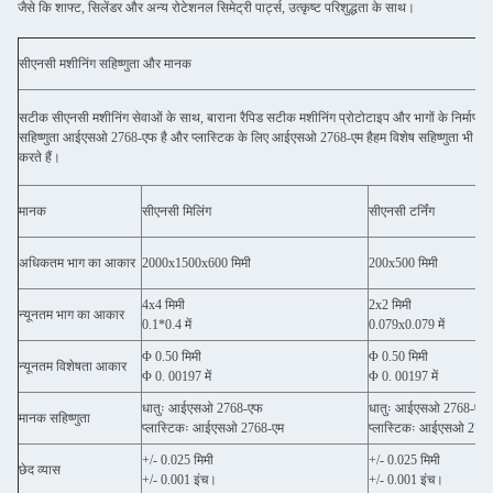
जैसे कि शाफ्ट, सिलेंडर और अन्य रोटेशनल सिमेट्री पार्ट्स, उत्कृष्ट परिशुद्धता के साथ।
सीएनसी मशीनिंग सहिष्णुता और मानक
सटीक सीएनसी मशीनिंग सेवाओं के साथ, बाराना रैपिड सटीक मशीनिंग प्रोटोटाइप और भागों के निर्माण 
सहिष्णुता आईएसओ 2768-एफ है और प्लास्टिक के लिए आईएसओ 2768-एम हैहम विशेष सहिष्णुता भी प्र
करते हैं।
मानक
सीएनसी मिलिंग
सीएनसी टर्निंग
अधिकतम भाग का आकार
2000x1500x600 मिमी
200x500 मिमी
4x4 मिमी
2x2 मिमी
न्यूनतम भाग का आकार
0.1*0.4 में
0.079x0.079 में
Φ 0.50 मिमी
Φ 0.50 मिमी
न्यूनतम विशेषता आकार
Φ 0. 00197 में
Φ 0. 00197 में
धातुः आईएसओ 2768-एफ
धातुः आईएसओ 2768-एफ
मानक सहिष्णुता
प्लास्टिकः आईएसओ 2768-एम
प्लास्टिकः आईएसओ 2768
+/- 0.025 मिमी
+/- 0.025 मिमी
छेद व्यास
+/- 0.001 इंच।
+/- 0.001 इंच।