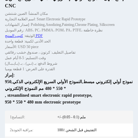
CNC
مكان المنشأ: الصين شنتشن
اسم العلامة التجارية: Smart Electronic Rapid Prototype
إصدار الشهادات: Polishing,Anodizing,Painting,Chrome Plating, Silkscreen
رقم الموديل: ABS، PC، PMMA، POM، PA، PTFE، نظرة خاطفة
كتيب المنتج PDF
الوثيقة:
الحد الأدنى لكمية: قطعة واحدة
الأسعار: USD 50 piece
تفاصيل التغليف: كرتون ، صندوق خشب رقائقي
وقت التسليم: 5-8 أيام عمل
شروط الدفع: بـ (تـي) ، بـ (بـايـبـال)
القدرة على العرض: 1 قطعة يوميا
إبراز:
نموذج أولي إلكتروني مبسط,النموذج الأولي السريع الإلكتروني الذكي,950
* 550 * 480 مم النموذج الإلكتروني
,
streamlined smart electronic rapid prototype
,
950 * 550 * 480 mm electronic prototype
+/- (0.05 - 0.1) ملم
1التسامح:
100٪ التفتيش قبل الشحن
2مراقبة الجودة: