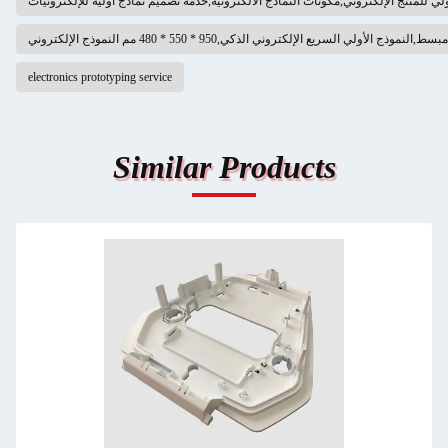
ولي للمنتج الإلكتروني,مكونات النماذج الالكترونية,خدمة تصميم نماذج أولية للإلكترونيات
 الأولي السريع الإلكتروني الذكي,950 * 550 * 480 مم النموذج الإلكتروني
electronics prototyping service
Similar Products