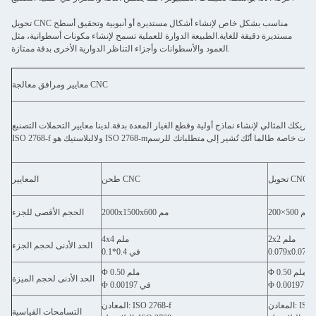
تحويل CNC مناسب بشكل خاص لإنشاء أشكال مستديرة أو أنبوبية وتحقيق أسطح
مستديرة دقيقة للغاية.الطبيعة الدوارة للعملية تسمح لإنشاء مكونات أسطوانية، مثل
العمود والأسطوانات وأجزاء التناظر الدوارية الأخرى بدقة ممتازة.
معايير ومرافق معالجة CNC
 المثالي لإنشاء نماذج أولية وقطع الغيار المعدة بدقة.لدينا معايير التحملات التصنيع CNC للمعادن هو
تحويل CNC
طحن CNC
المعايير
200×500 ملم
2000x1500x600 مم
الحجم الأقصى للجزء
2x2 ملم
4x4 ملم
الحد الأدنى لحجم الجزء
0 في
0.1*0.4 في
Φ 0.50 ملم
Φ 0.50 ملم
الحد الأدنى لحجم الميزة
Φ 0.001 في
Φ 0.00197 في
ISO 2768-
المعادن: ISO 2768-f
التسامحات القياسية