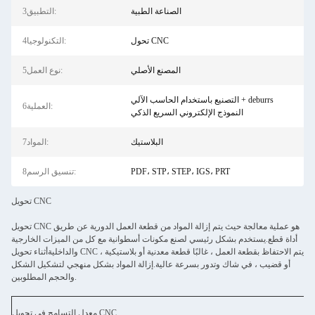
الصناعة الطبية
3التطبيق:
تحول CNC
4التكنولوجيا:
المصنع الأصلي
5نوع العمل:
التصنيع باستخدام الحاسب الآلي + deburrs
6العملية:
النموذج الإلكتروني السريع الذكي
البلاستيك
7المواد:
PDF، STP، STEP، IGS، PRT
8تنسيق الرسم:
تحويل CNC
تحويل CNC هو عملية معالجة حيث يتم إزالة المواد من قطعة العمل الدورية عن طريق
أداة قطع.يستخدم بشكل رئيسي لصنع مكونات أسطوانية مع كل من الميزات الخارجية
والداخليةأثناء تحويل CNC ، يتم الاحتفاظ بقطعة العمل ، غالبًا قطعة معدنية أو بلاستيكية
أو قضيب ، في شاك وتدور بسرعة عالية.إزالة المواد بشكل منهجي لتشكيل الشكل
والحجم المطلوبين.
معدل التسامح في تحويل CNC