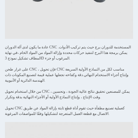
عادة ما يكون لدى آلة الدوران CNC المستخدمة للدوران برج حيث يتم تركيب الأدوات.
يمكن برمجة هذا البرج لتنفيذ حركات محددة وإزالة المواد من المواد الخام ،في نهاية
المطاف تشكيل نموذج 3D المرغوب أو جزء.
على غرار طحن CNC ، فإن تحويل CNC مناسب لكل من النماذج الأولية السريعة
وإنتاج أجزاء الاستخدام النهائي.دقة وكفاءته تجعلها عملية قيمة لتصنيع المكونات ذات
الهندسة الدائرية أو الأنبوبية.
من خلال استخدام تحويل CNC ، يمكن للمصنعين تحقيق نتائج عالية الجودة ، وتحسين
وقت الإنتاج ، وإنتاج النماذج الأولية أو الأجزاء النهائية بدقة وتكرار.
تحويل CNC كعملية تصنيع مطفأة حيث تقوم أداة قطع ثابتة بإزالة المواد عن طريق
الاتصال مع قطعة العمل المتعرجة لتشكيلها وفقًا للمواصفات المرغوبة.