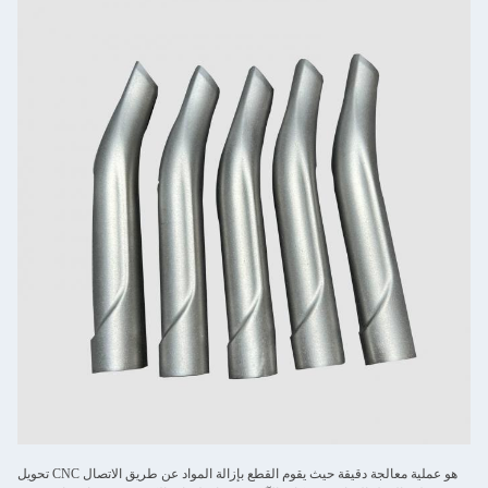
تحويل CNC هو عملية معالجة دقيقة حيث يقوم القطع بإزالة المواد عن طريق الاتصال