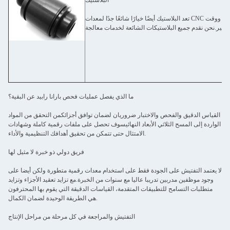
البلاستيك
تعد البلاستيك أيضًا خيارًا شائعًا جدًا لمعدات CNC بسبب خياراتها الواسعة ، والسعر المنخفض نسبيًا ، ووقت
ما الذي يفصل عمليات فحص بارانا رابيد عن البقية؟
القياس الدقيق والفحص والاختبار ضروريان لضمان توافق أجزائكمن التحقق من المواد
الواردة إلى المسح الثلاثي الأبعاد النهائيسوف تحصل على ملفات رقمية كاملة وشهادات
الامتثال حتى تتمكن من تحقيق أهدافك التنظيمية والأداء.
فريق دولي ذو خبرة لا مثيل لها
لا يعتمد التفتيش على الجودة فقط على استخدام معدات رقمية متطورة ولكن أيضا على
وجود موظفين مدربين تدريبا عاليا مع سنوات من الخبرة.مع تزايد تعقيد الأجزاء وتزايد
متطلبات التسامح للتطبيقات المتقدمة، القياسات الدقيقة التي يقوم بها المحترفون
هي الطريقة الوحيدة لضمان الكمال.
التفتيش والمراجعة في كل مرحلة من مراحل الإنتاج