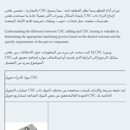
بالمقارنة ، تتضمن طحن CNC دوران أداة القطع بينما تظل القطعة ثابتة ، مما يسمح
بإنشاء أشكال وميزات أكثر تعقيدًا.عادة ما تستخدم طحن CNC لإنتاج أجزاء ذات
هندسيات معقدة، مثل فتحات، جيوب، وملفات تعريفية ثلاثية الأبعاد المعقدة.
Understanding the difference between CNC milling and CNC turning is valuable in
determining the appropriate machining process based on the desired outcome and the
specific requirements of the part or component.
إذا كنت تبحث عن مزيد من المعلومات حول الاختلافات بين طحن CNC ودورة
CNC،يمكنك الرجوع إلى الرابط الذي قدمته أو استكشاف موارد إضافية تتعمق في
الموضوع بمزيد من التفصيل.
مواد لأجزاء تحويل CNC
عمليات التحويل CNC لدينا متوافقة مع مجموعة واسعة من المواد، بما في ذلك معادن الجهاز والبلاستيك.يمكننا إنشاء نماذج أولية دقيقة سريعة والإنتاج بكميات منخفضة من مختلف المواد ذات
الجودة العاليةتحقق من بعض المواد الشائعة لمشاريع تحويل CNC الخاصة بك.