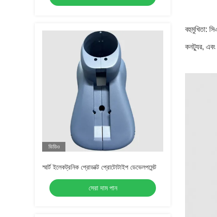
বহুমুখিতা: সি
কনট্যুর, এব
ভিডিও
স্মার্ট ইলেকট্রনিক প্রোডাক্ট প্রোটোটাইপ ডেভেলপমেন্ট
সেরা দাম পান