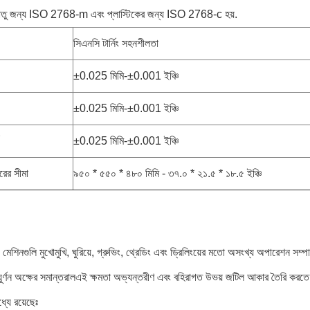
ধাতু জন্য ISO 2768-m এবং প্লাস্টিকের জন্য ISO 2768-c হয়.
সিএনসি টার্নিং সহনশীলতা
±0.025 মিমি-±0.001 ইঞ্চি
±0.025 মিমি-±0.001 ইঞ্চি
±0.025 মিমি-±0.001 ইঞ্চি
ের সীমা
৯৫০ * ৫৫০ * ৪৮০ মিমি - ৩৭.০ * ২১.৫ * ১৮.৫ ইঞ্চি
িং মেশিনগুলি মুখোমুখি, ঘুরিয়ে, গ্রুভিং, থ্রেডিং এবং ড্রিলিংয়ের মতো অসংখ্য অপারেশন সম্
 ঘূর্ণন অক্ষের সমান্তরালএই ক্ষমতা অভ্যন্তরীণ এবং বহিরাগত উভয় জটিল আকার তৈরি করতে 
ধ্যে রয়েছেঃ