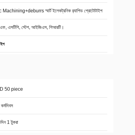
 Machining+deburrs স্মার্ট ইলেকট্রনিক র‌্যাপিড প্রোটোটাইপ
িএফ, এসটিপি, স্টেপ, আইজিএস, পিআরটি।
াইপ
D 50 piece
কর্মদিবস
িদিন 1 টুকরা