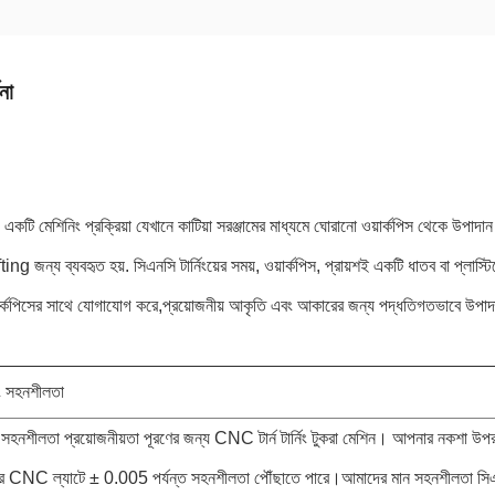
না
িং একটি মেশিনিং প্রক্রিয়া যেখানে কাটিয়া সরঞ্জামের মাধ্যমে ঘোরানো ওয়ার্কপিস থেকে উপাদা
ing জন্য ব্যবহৃত হয়. সিএনসি টার্নিংয়ের সময়, ওয়ার্কপিস, প্রায়শই একটি ধাতব বা প্লাস্
য়ার্কপিসের সাথে যোগাযোগ করে,প্রয়োজনীয় আকৃতি এবং আকারের জন্য পদ্ধতিগতভাবে উপা
িং সহনশীলতা
হনশীলতা প্রয়োজনীয়তা পূরণের জন্য CNC টার্ন টার্নিং টুকরা মেশিন। আপনার নকশা উপর
র CNC ল্যাটে ± 0.005 পর্যন্ত সহনশীলতা পৌঁছাতে পারে।আমাদের মান সহনশীলতা সি