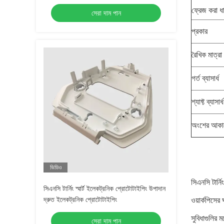
ফ্রেজ করা 
সেরা দাম পান
প্রকার
রৈখিক মাত্রা
গর্ত ব্যাসার্ধ
শ্যাফ্ট ব্যাসার্ধ
অংশের আকার
ভিডিও
সিএনসি টার্ন
সিএনসি টার্নিং স্মার্ট ইলেকট্রনিক প্রোটোটাইপিং উপাদান
দ্রুত ইলেকট্রনিক প্রোটোটাইপিং
ওয়ার্কপিসের
সুবিধাগুলির ম
সেরা দাম পান