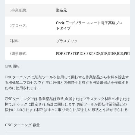
5事業形態:
製造元
Cnc加工+デブラー スマート電子高速プロ
6プロセス:
トタイプ
7材料:
プラスチック
8図形形式:
PDF,STP,STEP,IGS,PRT,PDF,STP,STEP,IGS,PRT,PD
CNC回転
CNCターニングは,切削ツールを使用して回転する作業部品から材料を除去す
る機械加工プロセスです.主に外側と内側特性を有する円筒形部品を作成する
ために使用されます..
CNCターニングでは,作業部品は通常,金属またはプラスチック材料の棒または
棒で,チャックに固定され,高速に回転します.切断ツールが回転作業部品との
接触に ଅଣされます材料は徐々に取り去られ,望ましい形状と寸法が得られる.
CNC ターニング 容量