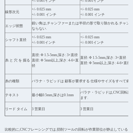
+/- 0.001インチ
+/- 0.001インチ
+/- 0.025 mm
+/- 0.025 mm
線形次元
+/- 0.001 インチ
+/- 0.001 インチ
鋭い角は,チャンファーまたは半径の形で取り除かれる.チャン
エッジ状態
ならない.
+/- 0.025 mm
+/- 0.025 mm
シャフト直径
+/- 0.001インチ
+/- 0.001インチ
直径: Φ 1.5-5mm,深さ: 3×直径
直径: Φ 1.5-5mm,深さ: 3×直径
糸 と 穴 を 掘る
直径: Φ 5mm以上,深さ: 4-6×直
直径: Φ 5mm以上,深さ: 4-6×直径
径
糸の種類
バラナ・ラピッドは 顧客が要求する 仕様やサイズをすべて備え
バラナ・ラピッドは,CNC回転
テキスト
最小幅0.5mm,深さは0.1mm
ます.
リード タイム
3 営業日
3 営業日
比較的に,CNCフレーシングでは,切削ツールの回転が作業部位が静止している