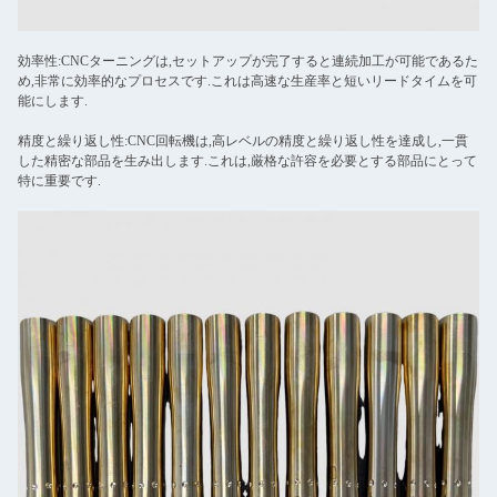
効率性:CNCターニングは,セットアップが完了すると連続加工が可能であるた
め,非常に効率的なプロセスです.これは高速な生産率と短いリードタイムを可
能にします.
精度と繰り返し性:CNC回転機は,高レベルの精度と繰り返し性を達成し,一貫
した精密な部品を生み出します.これは,厳格な許容を必要とする部品にとって
特に重要です.