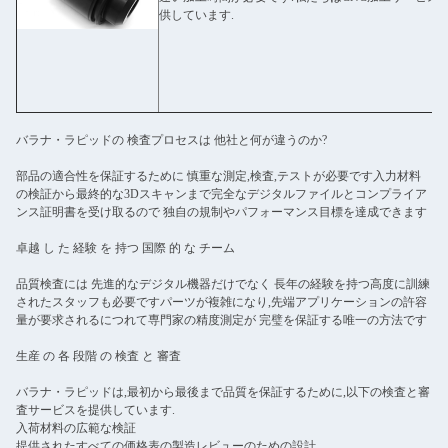
供しています.
バラナ・ラピッドの 検査プロセスは 他社と何が違うのか?
部品の適合性を保証するために 慎重な測定,検査,テストが必要です入力材料
の検証から最終的な3Dスキャンまで完全なデジタルファイルとコンプライア
ンス証明書を受け取るので 独自の規制やパフォーマンス目標を達成できます
卓越 し た 経験 を 持つ 国際 的 な チーム
品質検査には 先進的なデジタル機器だけでなく 長年の経験を持つ高度に訓練
されたスタッフも必要ですパーツが複雑になり,先端アプリケーションの許容
量が要求されるにつれて専門家の精度測定が 完璧を保証する唯一の方法です
生産 の 各 段階 の 検査 と 審査
バラナ・ラピッドは,最初から最後まで品質を保証するために,以下の検査と審
査サービスを提供しています.
入荷材料の広範な検証
提供されたすべての価格表の製造レビューのための設計