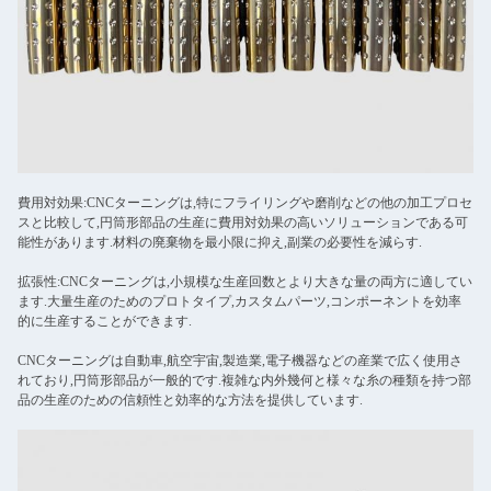
費用対効果:CNCターニングは,特にフライリングや磨削などの他の加工プロセ
スと比較して,円筒形部品の生産に費用対効果の高いソリューションである可
能性があります.材料の廃棄物を最小限に抑え,副業の必要性を減らす.
拡張性:CNCターニングは,小規模な生産回数とより大きな量の両方に適してい
ます.大量生産のためのプロトタイプ,カスタムパーツ,コンポーネントを効率
的に生産することができます.
CNCターニングは自動車,航空宇宙,製造業,電子機器などの産業で広く使用さ
れており,円筒形部品が一般的です.複雑な内外幾何と様々な糸の種類を持つ部
品の生産のための信頼性と効率的な方法を提供しています.