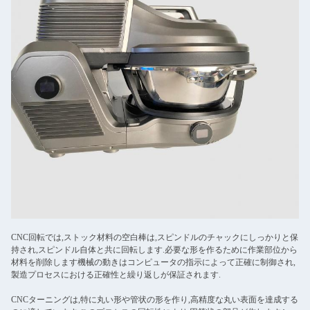
CNC回転では,ストック材料の空白棒は,スピンドルのチャックにしっかりと保
持され,スピンドル自体と共に回転します.必要な形を作るために作業部位から
材料を削除します機械の動きはコンピュータの指示によって正確に制御され,
製造プロセスにおける正確性と繰り返しが保証されます.
CNCターニングは,特に丸い形や管状の形を作り,高精度な丸い表面を達成する