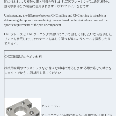
間に行われ,より複雑な形と特徴が作れます.CNCフレーシングは,通常,複雑な
幾何学的部分の製造に使用されます3Dプロファイルなどです
Understanding the difference between CNC milling and CNC turning is valuable in
determining the appropriate machining process based on the desired outcome and the
specific requirements of the part or component.
CNCフレーズと CNCターニングの違いについて 詳しく知りたいなら提供した
リンクを参照したり,そのテーマを詳しく調べる追加のリソースを探索したり
できます..
CNC回転部品のための材料
機械用金属やプラスチックなど 様々な材料に対応します 応用に応じて精密な高
ジェクトで使う 共通材料を見てください
アルミニウム
アルミニウムは高度に柔らかい金属であり,加工が容易