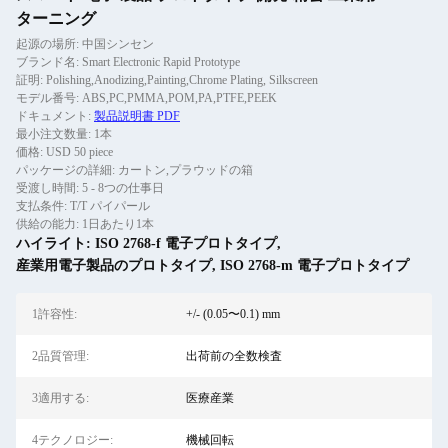
ターニング
起源の場所: 中国シンセン
ブランド名: Smart Electronic Rapid Prototype
証明: Polishing,Anodizing,Painting,Chrome Plating, Silkscreen
モデル番号: ABS,PC,PMMA,POM,PA,PTFE,PEEK
ドキュメント:
製品説明書 PDF
最小注文数量: 1本
価格: USD 50 piece
パッケージの詳細: カートン,プラウッドの箱
受渡し時間: 5 - 8つの仕事日
支払条件: T/T パイパール
供給の能力: 1日あたり1本
ハイライト:
ISO 2768-f 電子プロトタイプ
,
産業用電子製品のプロトタイプ
,
ISO 2768-m 電子プロトタイプ
1許容性:
+/- (0.05〜0.1) mm
2品質管理:
出荷前の全数検査
3適用する:
医療産業
4テクノロジー:
機械回転