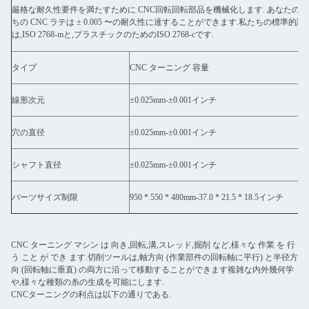
厳格な耐久性要件を満たすために CNC回転回転部品を機械化します. あなたの
ちの CNC ラテは ± 0.005 〜の耐久性に達することができます.私たちの標準的許
は,ISO 2768-mと,プラスチックのためのISO 2768-cです.
タイプ
CNC ターニング 容量
線形次元
±0.025mm-±0.001インチ
穴の直径
±0.025mm-±0.001インチ
シャフト直径
±0.025mm-±0.001インチ
パーツサイズ制限
950 * 550 * 480mm-37.0 * 21.5 * 18.5インチ
CNC ターニング マシン は 向き,回転,溝,スレッド,掘削 など,様々な 作業 を 行
う こと が でき ます.切削ツールは,軸方向 (作業部件の回転軸に平行) と半径方
向 (回転軸に垂直) の両方に沿って移動することができます複雑な内外幾何学
や,様々な種類の糸の生成を可能にします.
CNCターニングの利点は以下の通りである.