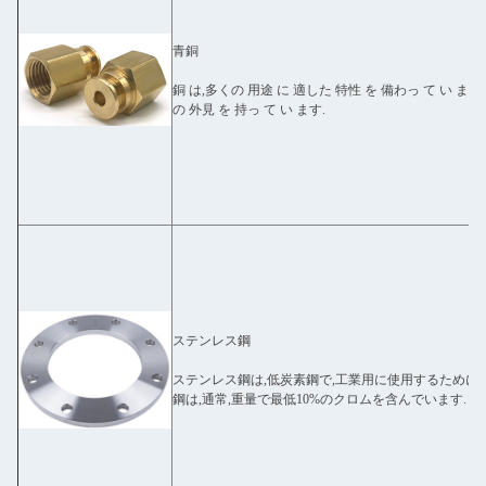
青銅
銅 は,多くの 用途 に 適した 特性 を 備わっ て い ます.
の 外見 を 持っ て い ます.
ステンレス鋼
ステンレス鋼は,低炭素鋼で,工業用に使用するために
鋼は,通常,重量で最低10%のクロムを含んでいます.