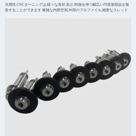
汎用性:CNCターニングは,様々な直径,長さ,特徴を持つ幅広い円筒形部品を製
造することができます.複雑な内部空洞,外部のプロファイル,精密なスレッド.