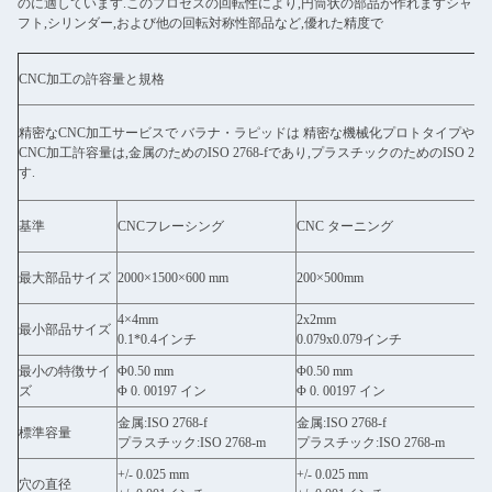
のに適しています.このプロセスの回転性により,円筒状の部品が作れますシャ
フト,シリンダー,および他の回転対称性部品など,優れた精度で
CNC加工の許容量と規格
精密なCNC加工サービスで バラナ・ラピッドは 精密な機械化プロトタイプや
CNC加工許容量は,金属のためのISO 2768-fであり,プラスチックのためのISO
す.
基準
CNCフレーシング
CNC ターニング
最大部品サイズ
2000×1500×600 mm
200×500mm
4×4mm
2x2mm
最小部品サイズ
0.1*0.4インチ
0.079x0.079インチ
最小の特徴サイ
Φ0.50 mm
Φ0.50 mm
ズ
Φ 0. 00197 イン
Φ 0. 00197 イン
金属:ISO 2768-f
金属:ISO 2768-f
標準容量
プラスチック:ISO 2768-m
プラスチック:ISO 2768-m
+/- 0.025 mm
+/- 0.025 mm
穴の直径