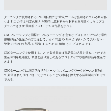
ターニングに使用されるCNC回転機には,通常,ツールが搭載されている塔があ
ります.この塔は,特定の動きを実行し,原材料から材料を取り除くようにプロ
グラムできます.最終的に 3D モデルや部品を形作る.
CNCフレーシングと同様に,CNCターニングは,急速なプロトタイプ作成と最終
使用部品の生産の両方に適しています.精度 や 効率 が 高い の で,丸い 形 や
管状 の 形状 の 部品 を 製造 する ため の 価値 ある プロセス です..
CNCターニングを使用することで 製造業者は高品質な結果を得ることができ
生産時間を最適化し 精度と繰り返しのあるプロトタイプや最終部品を生産で
きます
CNCターニングは,固定的な切削ツールで,スピニングワークピースと接触し
て,希望された仕様に従って形づくることで材料を除去する減量製造プロセス
である.