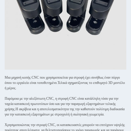
Μια μηχανή κοπής CNC που χρησιμοποιείται για στροφή έχει συνήθως έναν πύργο
όπου το εργαλείο είναι τοποθετημένο.Τελικά σχηματίζοντας το επιθυμητό 3D μοντέλο
ή μέρος.
Παρόμοια με την αλεξίπτωτη CNC, η στροφή CNC είναι κατάλληλη τόσο για την
ταχεία κατασκευή πρωτοτύπων όσο και για την παραγωγή εξαρτημάτων τελικής
χρήσης.Η ακρίβεια και η αποτελεσματικότητα της την καθιστούν πολύτιμη διαδικασία
για την κατασκευή εξαρτημάτων με στρογγυλή ή σωληνιακή γεωμετρία.
Χρησιμοποιώντας την στροφή CNC, οι κατασκευαστές μπορούν να επιτύχουν υψηλής
ποιότητας αποτελέσματα, να βελτιστοποιήσουν το χρόνο παραγωγής και να παράγουν