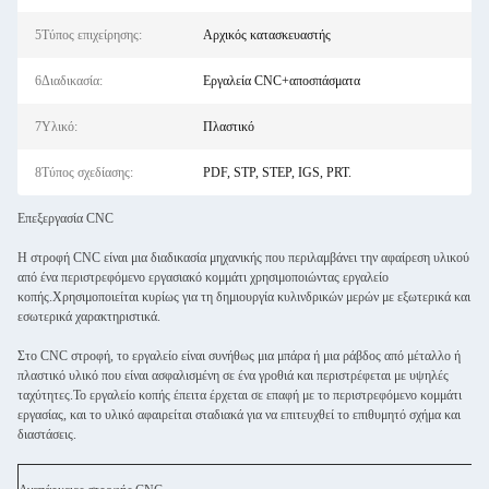
5Τύπος επιχείρησης:
Αρχικός κατασκευαστής
6Διαδικασία:
Εργαλεία CNC+αποσπάσματα
7Υλικό:
Πλαστικό
8Τύπος σχεδίασης:
PDF, STP, STEP, IGS, PRT.
Επεξεργασία CNC
Η στροφή CNC είναι μια διαδικασία μηχανικής που περιλαμβάνει την αφαίρεση υλικού
από ένα περιστρεφόμενο εργασιακό κομμάτι χρησιμοποιώντας εργαλείο
κοπής.Χρησιμοποιείται κυρίως για τη δημιουργία κυλινδρικών μερών με εξωτερικά και
εσωτερικά χαρακτηριστικά.
Στο CNC στροφή, το εργαλείο είναι συνήθως μια μπάρα ή μια ράβδος από μέταλλο ή
πλαστικό υλικό που είναι ασφαλισμένη σε ένα γροθιά και περιστρέφεται με υψηλές
ταχύτητες.Το εργαλείο κοπής έπειτα έρχεται σε επαφή με το περιστρεφόμενο κομμάτι
εργασίας, και το υλικό αφαιρείται σταδιακά για να επιτευχθεί το επιθυμητό σχήμα και
διαστάσεις.