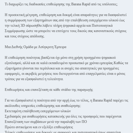
Τι διαχωρίζει τις διαδικασίες επιθεώρησης της Barana Rapid από τις υπόλοιπες;
Η προσεκτική μέτρηση, επιθεώρηση και δοκιμή είναι απαραίτητες για να διασφαλιστεί
η συμμόρφωση των εξαρτημάτων σας.από την επαλήθευση εισερχόμενου υλικού έως
την τελική 3D σάρωσηΘα λάβετε πλήρη ψηφιακά αρχεία και Πιστοποιητικά
Συμμόρφωσης ώστε να μπορείτε να επιτύχετε τους δικούς σας κανονιστικούς στόχους
και τους στόχους απόδοσης.
Μια Διεθνής Ομάδα με Ασύγκριτη Έμπειρα
Η επιθεώρηση ποιότητας βασίζεται όχι μόνο στη χρήση προηγμένου ψηφιακού
εξοπλισμού, αλλά και σε καλά εκπαιδευμένο προσωπικό με χρόνια εμπειρίας.Καθώς τα
εξαρτήματα γίνονται πιο περίπλοκα και οι ανοχές πιο απαιτητικές για προηγμένες
εφαρμογές, οι ακριβείς μετρήσεις που διενεργούνται από επαγγελματίες είναι ο μόνος
τρόπος για να εξασφαλιστεί η τελειότητα.
Επιθεωρήσεις και επανεξέταση σε κάθε στάδιο της παραγωγής
Για να εξασφαλιστεί η ποιότητα από την αρχή έως το τέλος, η Barana Rapid παρέχει τις
ακόλουθες υπηρεσίες επιθεώρησης και αναθεώρησης:
Εκτεταμένη επαλήθευση εισερχόμενων υλικών
Σχεδιασμός για αναθεωρήσεις κατασκευής για όλες τις προσφορές που παρέχονται
Επανεξέταση των συμβάσεων μετά την παραλαβή των ΠΟ
Πρώτο αντικείμενο και εν εξελίξει επιθεωρήσεις
Τελικές επιθεωρήσεις και δοκιμές με αναφορές και πιστοποιητικά όπως απαιτείται