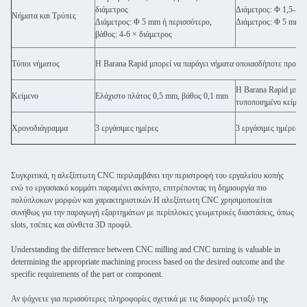
διάμετρος
Διάμετρος: Φ 1,5-5 m
Νήματα και Τρύπες
Διάμετρος: Φ 5 mm ή περισσότερο,
Διάμετρος: Φ 5 mm ή 
βάθος: 4-6 × διάμετρος
Τύποι νήματος
Η Barana Rapid μπορεί να παράγει νήματα οποιασδήποτε προδια
Η Barana Rapid μπορε
Κείμενο
Ελάχιστο πλάτος 0,5 mm, βάθος 0,1 mm
τυποποιημένο κείμεν
Χρονοδιάγραμμα
3 εργάσιμες ημέρες
3 εργάσιμες ημέρες
Συγκριτικά, η αλεξίπτωτη CNC περιλαμβάνει την περιστροφή του εργαλείου κοπής
ενώ το εργασιακό κομμάτι παραμένει ακίνητο, επιτρέποντας τη δημιουργία πιο
πολύπλοκων μορφών και χαρακτηριστικών.Η αλεξίπτωτη CNC χρησιμοποιείται
συνήθως για την παραγωγή εξαρτημάτων με περίπλοκες γεωμετρικές διαστάσεις, όπως
slots, τσέπες και σύνθετα 3D προφίλ.
Understanding the difference between CNC milling and CNC turning is valuable in
determining the appropriate machining process based on the desired outcome and the
specific requirements of the part or component.
Αν ψάχνετε για περισσότερες πληροφορίες σχετικά με τις διαφορές μεταξύ της