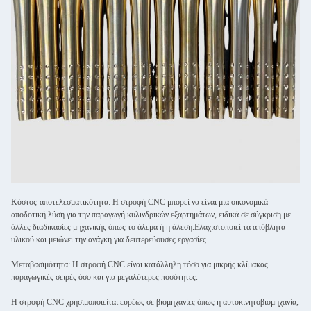
Κόστος-αποτελεσματικότητα: Η στροφή CNC μπορεί να είναι μια οικονομικά
αποδοτική λύση για την παραγωγή κυλινδρικών εξαρτημάτων, ειδικά σε σύγκριση με
άλλες διαδικασίες μηχανικής όπως το άλεμα ή η άλεση.Ελαχιστοποιεί τα απόβλητα
υλικού και μειώνει την ανάγκη για δευτερεύουσες εργασίες.
Μεταβασιμότητα: Η στροφή CNC είναι κατάλληλη τόσο για μικρής κλίμακας
παραγωγικές σειρές όσο και για μεγαλύτερες ποσότητες.
Η στροφή CNC χρησιμοποιείται ευρέως σε βιομηχανίες όπως η αυτοκινητοβιομηχανία,