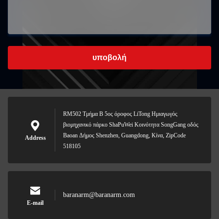
υποβολή
RM502 Τμήμα Β 5ος όροφος LiTong Ημιαγωγός
βιομηχανικό πάρκο ShaPuWei Κοινότητα SongGang οδός
Baoan Δήμος Shenzhen, Guangdong, Κίνα, ZipCode
Address
518105
baranarm@baranarm.com
E-mail