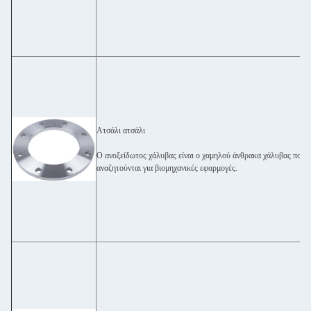
Ατσάλι ατσάλι
Ο ανοξείδωτος χάλυβας είναι ο χαμηλού άνθρακα χάλυβας που π
αναζητούνται για βιομηχανικές εφαρμογές.