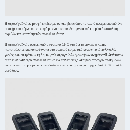
Η στροφή CNC ως μορφή επεξεργασίας ακριβείας όπου το υλικό αφαιρείται από ένα
κοπτήρα που έρχεται σε επαφή με ένα σπειροειδές εργασιακό κομμάτι.διασφάλιση
ακριβών και επαναληπτών αποτελεσμάτων.
Η στροφή CNC διαφέρει από τη φρέσκα CNC στο ότι το εργαλείο κοπής
περιστρέφεται και κατευθύνεται στο σταθερό εργασιακό κομμάτι από πολλαπλές
γωνίες.που επιτρέπουν τη δημιουργία στρογγυλών ή σωλήνων σχημάτωνΗ διαδικασία
αυτή είναι ιδιαίτερα αποτελεσματική για την επίτευξη ακριβών στρογγυλοποιημένων
επιφανειών που μπορεί να είναι δύσκολο να επιτευχθούν με τη φρέσκιση CNC ή άλλες
μεθόδους.