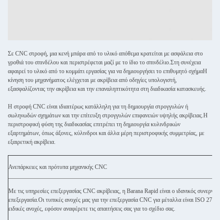
Σε CNC στροφή, μια κενή μπάρα από το υλικό απόθεμα κρατείται με ασφάλεια στο
γροθιά του σπινδέλου και περιστρέφεται μαζί με το ίδιο το σπινδέλιο.Στη συνέχεια
αφαιρεί το υλικό από το κομμάτι εργασίας για να δημιουργήσει το επιθυμητό σχήμαΗ
κίνηση του μηχανήματος ελέγχεται με ακρίβεια από οδηγίες υπολογιστή,
εξασφαλίζοντας την ακρίβεια και την επαναληπτικότητα στη διαδικασία κατασκευής.
Η στροφή CNC είναι ιδιαιτέρως κατάλληλη για τη δημιουργία στρογγυλών ή
σωληνωδών σχημάτων και την επίτευξη στρογγυλών επιφανειών υψηλής ακρίβειας.Η
περιστροφική φύση της διαδικασίας επιτρέπει τη δημιουργία κυλινδρικών
εξαρτημάτων, όπως άξονες, κύλινδροι και άλλα μέρη περιστροφικής συμμετρίας, με
εξαιρετική ακρίβεια.
Ανεπάρκειες και πρότυπα μηχανικής CNC
Με τις υπηρεσίες επεξεργασίας CNC ακρίβειας, η Barana Rapid είναι ο ιδανικός συνεργά
επεξεργασία.Οι τυπικές ανοχές μας για την επεξεργασία CNC για μέταλλα είναι ISO 2768
ειδικές ανοχές, εφόσον αναφέρετε τις απαιτήσεις σας για το σχέδιο σας.