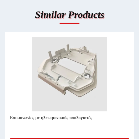
Similar Products
Ανάπτυξη πρωτοτύπου έξυπνου ηλεκτρονικού προϊόντος
ακριβής στροφή CNC για τη βιομηχανία