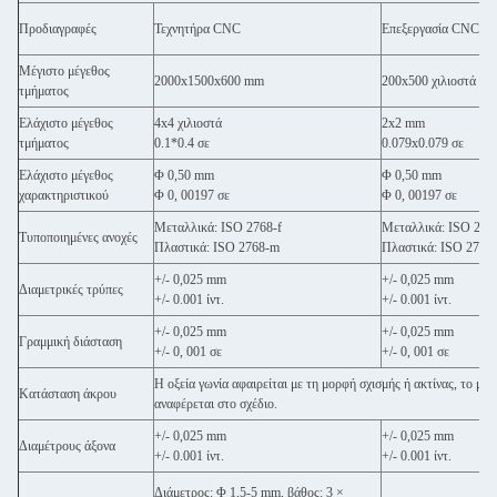
Προδιαγραφές
Τεχνητήρα CNC
Επεξεργασία CNC
Μέγιστο μέγεθος
2000x1500x600 mm
200x500 χιλιοστά
τμήματος
Ελάχιστο μέγεθος
4x4 χιλιοστά
2x2 mm
τμήματος
0.1*0.4 σε
0.079x0.079 σε
Ελάχιστο μέγεθος
Φ 0,50 mm
Φ 0,50 mm
χαρακτηριστικού
Φ 0, 00197 σε
Φ 0, 00197 σε
Μεταλλικά: ISO 2768-f
Μεταλλικά: ISO 276
Τυποποιημένες ανοχές
Πλαστικά: ISO 2768-m
Πλαστικά: ISO 2768
+/- 0,025 mm
+/- 0,025 mm
Διαμετρικές τρύπες
+/- 0.001 ίντ.
+/- 0.001 ίντ.
+/- 0,025 mm
+/- 0,025 mm
Γραμμική διάσταση
+/- 0, 001 σε
+/- 0, 001 σε
Η οξεία γωνία αφαιρείται με τη μορφή σχισμής ή ακτίνας, το μέ
Κατάσταση άκρου
αναφέρεται στο σχέδιο.
+/- 0,025 mm
+/- 0,025 mm
Διαμέτρους άξονα
+/- 0.001 ίντ.
+/- 0.001 ίντ.
Διάμετρος: Φ 1,5-5 mm, βάθος: 3 ×