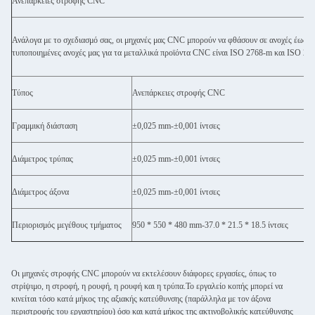
Ανεπάρκειες στροφής CNC
Ανάλογα με το σχεδιασμό σας, οι μηχανές μας CNC μπορούν να φθάσουν σε ανοχές έως και
τυποποιημένες ανοχές μας για τα μεταλλικά προϊόντα CNC είναι ISO 2768-m και ISO 2768
Τύπος
Ανεπάρκειες στροφής CNC
Γραμμική διάσταση
±0,025 mm-±0,001 ίντσες
Διάμετρος τρύπας
±0,025 mm-±0,001 ίντσες
Διάμετρος άξονα
±0,025 mm-±0,001 ίντσες
Περιορισμός μεγέθους τμήματος
950 * 550 * 480 mm-37.0 * 21.5 * 18.5 ίντσες
Οι μηχανές στροφής CNC μπορούν να εκτελέσουν διάφορες εργασίες, όπως το
στρίψιμο, η στροφή, η ρουφή, η ρουφή και η τρύπα.Το εργαλείο κοπής μπορεί να
κινείται τόσο κατά μήκος της αξιακής κατεύθυνσης (παράλληλα με τον άξονα
περιστροφής του εργαστηρίου) όσο και κατά μήκος της ακτινοβολικής κατεύθυνσης