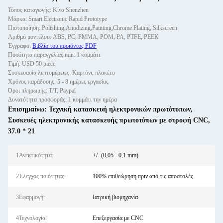
Τόπος καταγωγής: Κίνα Shenzhen
Μάρκα: Smart Electronic Rapid Prototype
Πιστοποίηση: Polishing,Anodizing,Painting,Chrome Plating, Silkscreen
Αριθμό μοντέλου: ABS, PC, PMMA, POM, PA, PTFE, PEEK
Έγγραφο:
Βιβλίο του προϊόντος PDF
Ποσότητα παραγγελίας min: 1 κομμάτι
Τιμή: USD 50 piece
Συσκευασία λεπτομέρειες: Καρτόνι, πλακέτο
Χρόνος παράδοσης: 5 - 8 ημέρες εργασίας
Όροι πληρωμής: Τ/Τ, Paypal
Δυνατότητα προσφοράς: 1 κομμάτι την ημέρα
Επισημαίνω:
Τεχνική κατασκευή ηλεκτρονικών πρωτότυπων
,
Συσκευές ηλεκτρονικής κατασκευής πρωτοτύπων με στροφή CNC
,
37.0 * 21
1Ανεκτικότητα:
+/- (0,05 - 0,1 mm)
2Έλεγχος ποιότητας:
100% επιθεώρηση πριν από τις αποστολές
3Εφαρμογή:
Ιατρική βιομηχανία
4Τεχνολογία:
Επεξεργασία με CNC