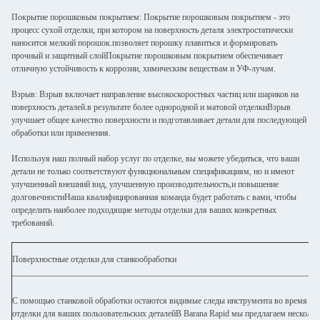
Покрытие порошковым покрытием: Покрытие порошковым покрытием - это
процесс сухой отделки, при котором на поверхность деталя электростатически
наносится мелкий порошок.позволяет порошку плавиться и формировать
прочный и защитный слойПокрытие порошковым покрытием обеспечивает
отличную устойчивость к коррозии, химическим веществам и УФ-лучам.
Взрыв: Взрыв включает направление высокоскоростных частиц или шариков на
поверхность деталей.в результате более однородной и матовой отделкиВзрыв
улучшает общее качество поверхности и подготавливает детали для последующей
обработки или применения.
Используя наш полный набор услуг по отделке, вы можете убедиться, что ваши
детали не только соответствуют функциональным спецификациям, но и имеют
улучшенный внешний вид, улучшенную производительность,и повышение
долговечностиНаша квалифицированная команда будет работать с вами, чтобы
определить наиболее подходящие методы отделки для ваших конкретных
требований.
Поверхностные отделки для станкообработки
С помощью станковой обработки остаются видимые следы инструмента во время про
отделки для ваших пользовательских деталейВ Barana Rapid мы предлагаем несколь