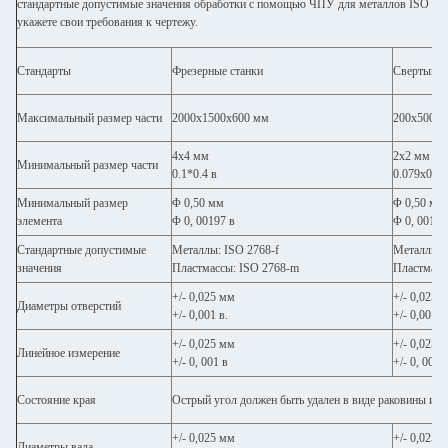
стандартные допустимые значения обработки с помощью ЧПУ для металлов ISO 2768
укажете свои требования к чертежу.
Стандарты
Фрезерные станки
Свертыва
Максимальный размер части
2000x1500x600 мм
200х500 м
4х4 мм
2х2 мм
Минимальный размер части
0.1*0.4 в
0.079x0.07
Минимальный размер
Φ 0,50 мм
Φ 0,50 мм
элемента
Φ 0, 00197 в
Φ 0, 00197
Стандартные допустимые
Металлы: ISO 2768-f
Металлы: 
значения
Пластмассы: ISO 2768-m
Пластмасс
+/- 0,025 мм
+/- 0,025 
Диаметры отверстий
+/- 0,001 в.
+/- 0,001 в
+/- 0,025 мм
+/- 0,025 
Линейное измерение
+/- 0, 001 в
+/- 0, 001 
Состояние края
Острый угол должен быть удален в виде раковины или
+/- 0,025 мм
+/- 0,025 
Диаметры вала