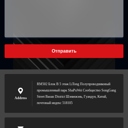
Отправить
RM502 Блок B 5 этаж LiTong Полупроводниковый
промышленный парк ShaPuWei Сообщество SongGang
Street Baoan District Шэньчжэнь, Гуандун, Китай,
Address
почтовый индекс 518105