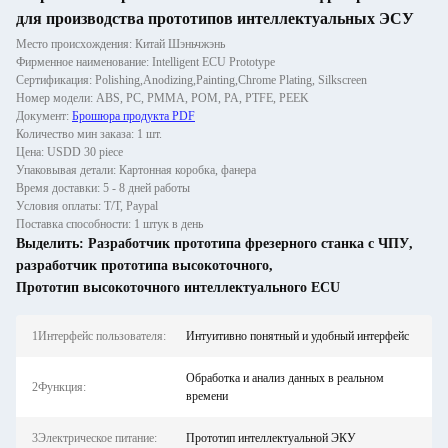
для производства прототипов интеллектуальных ЭСУ
Место происхождения: Китай Шэньчжэнь
Фирменное наименование: Intelligent ECU Prototype
Сертификация: Polishing,Anodizing,Painting,Chrome Plating, Silkscreen
Номер модели: ABS, PC, PMMA, POM, PA, PTFE, PEEK
Документ:
Брошюра продукта PDF
Количество мин заказа: 1 шт.
Цена: USDD 30 piece
Упаковывая детали: Картонная коробка, фанера
Время доставки: 5 - 8 дней работы
Условия оплаты: T/T, Paypal
Поставка способности: 1 штук в день
Выделить:
Разработчик прототипа фрезерного станка с ЧПУ
,
разработчик прототипа высокоточного
,
Прототип высокоточного интеллектуального ECU
1Интерфейс пользователя:
Интуитивно понятный и удобный интерфейс
Обработка и анализ данных в реальном
2Функция:
времени
3Электрическое питание:
Прототип интеллектуальной ЭКУ