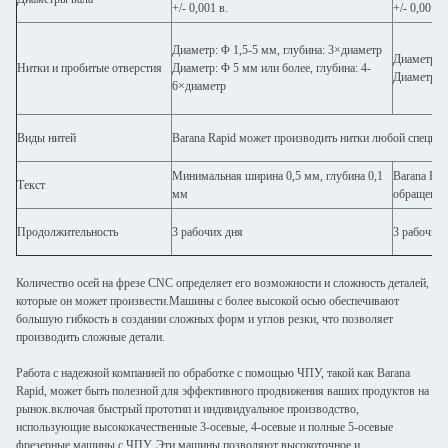
+/- 0,001 в.
+/- 0,001 в
Диаметр: Φ 1,5-5 мм, глубина: 3×диаметр
Диаметр: Φ
Нитки и пробитые отверстия
Диаметр: Φ 5 мм или более, глубина: 4-
Диаметр: Φ
6×диаметр
Виды нитей
Barana Rapid может производить нитки любой специф
Минимальная ширина 0,5 мм, глубина 0,1
Barana Rap
Текст
мм
обращенны
Продолжительность
3 рабочих дня
3 рабочих 
Количество осей на фрезе CNC определяет его возможности и сложность деталей,
которые он может произвести.Машины с более высокой осью обеспечивают
большую гибкость в создании сложных форм и углов резки, что позволяет
производить сложные детали.
Работа с надежной компанией по обработке с помощью ЧПУ, такой как Barana
Rapid, может быть полезной для эффективного продвижения ваших продуктов на
рынок.включая быстрый прототип и индивидуальное производство,
использующие высококачественные 3-осевые, 4-осевые и полные 5-осевые
фрезерные машины с ЧПУ. Эти машины позволяют высокоточное и