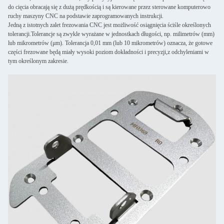
do cięcia obracają się z dużą prędkością i są kierowane przez sterowane komputerowo
ruchy maszyny CNC na podstawie zaprogramowanych instrukcji.
Jedną z istotnych zalet frezowania CNC jest możliwość osiągnięcia ściśle określonych
tolerancji.Tolerancje są zwykle wyrażane w jednostkach długości, np. milimetrów (mm)
lub mikrometrów (μm). Tolerancja 0,01 mm (lub 10 mikrometrów) oznacza, że gotowe
części frezowane będą miały wysoki poziom dokładności i precyzji,z odchyleniami w
tym określonym zakresie.