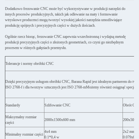
Dodatkowo frezowanie CNC może być wykorzystywane w produkcji narzędzi do
innych procesów produkcyjnych, takich jak odlewanie na maty i formowanie
wtryskowe.producenci mogą tworzyć wysokiej jakości narzędzia umożliwiające
produkcję spójnych i precyzyjnych części w dużych ilościach.
Ogólnie rzecz biorąc, frezowanie CNC zapewnia wszechstronną i wydajną metodę
produkcji precyzyjnych części o złożonych geometriach, co czyni go niezbędnym
procesem w różnych gałęziach przemysłu.
Tolerancje i normy obróbki CNC
Dzięki precyzyjnym usługom obróbki CNC, Barana Rapid jest idealnym partnerem do tworze
ISO 2768-f i dla tworzyw sztucznych jest ISO 2768-mMożemy również osiągnąć specjalne
Standardy
Szlifowanie CNC
Obrót CN
Maksymalny rozmiar
2000x1500x600 mm
200x500 
części
4x4 mm
2x2 mm
Minimalny rozmiar części
0.1*0,4 w
0.079x0.0