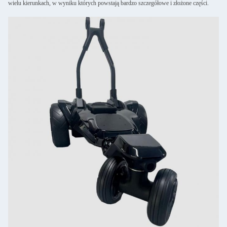
wielu kierunkach, w wyniku których powstają bardzo szczegółowe i złożone części.