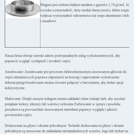
Magnez jest srebrno-białym metalem o gęstości 1,74 g/cm3. Jego c
wysoka wytrzymałość, duży moduł elastyczności, dobra rozprasza
większa wytrzymałość uderzeniowa niż stopu aluminium i dobra o
i zasadowe.
Nasza firma oferuje szeroki zakres profesjonalnych usług wykończeniowych, aby
poprawić wygląd, wydajność i trwałość części.
Anodowanie: Anodowanie jest procesem elektrochemicznym stosowanym głównie do
części aluminiowych.poprawa odporności na korozję i zapewnienie wykończenia
dekoracyjnegoAnodowanie można również połączyć z barwieniem, aby dodać opcje
kolorystyczne.
Malowanie: Dzięki naszym usługom można nakładać różne rodzaje farb, aby uzyskać
pożądane kolory, tekstury lub warstwy ochronne.Farbowanie w sprayu i powłoka
proszkowa są powszechnie stosowanymi metodami poprawy wyglądu i jakości
powierzchni części.
Drukowanie na płytce i ekranie jedwabnym: Techniki drukowania na płytce i ekranie
jedwabnym są stosowane do nakładania niestandardowych wzorów, logo lub etykiet na