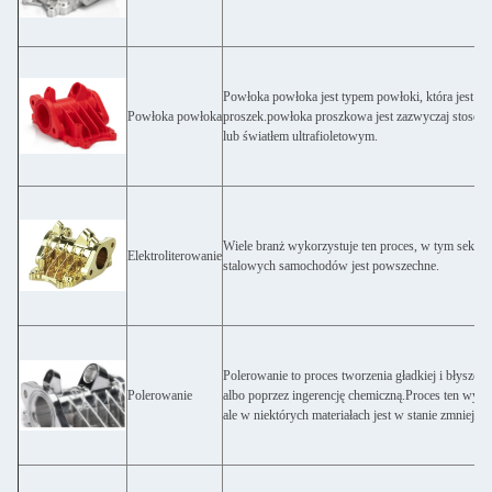
Powłoka powłoka jest typem powłoki, która jest s
Powłoka powłoka
proszek.powłoka proszkowa jest zazwyczaj stosowan
lub światłem ultrafioletowym.
Wiele branż wykorzystuje ten proces, w tym sekto
Elektroliterowanie
stalowych samochodów jest powszechne.
Polerowanie to proces tworzenia gładkiej i błyszcząc
Polerowanie
albo poprzez ingerencję chemiczną.Proces ten wytw
ale w niektórych materiałach jest w stanie zmniejsz