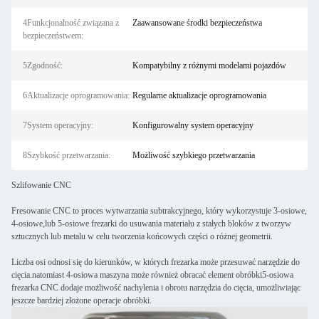
4Funkcjonalność związana z
Zaawansowane środki bezpieczeństwa
bezpieczeństwem:
5Zgodność:
Kompatybilny z różnymi modelami pojazdów
6Aktualizacje oprogramowania:
Regularne aktualizacje oprogramowania
7System operacyjny:
Konfigurowalny system operacyjny
8Szybkość przetwarzania:
Możliwość szybkiego przetwarzania
Szlifowanie CNC
Fresowanie CNC to proces wytwarzania subtrakcyjnego, który wykorzystuje 3-osiowe,
4-osiowe,lub 5-osiowe frezarki do usuwania materiału z stałych bloków z tworzyw
sztucznych lub metalu w celu tworzenia końcowych części o różnej geometrii.
Liczba osi odnosi się do kierunków, w których frezarka może przesuwać narzędzie do
cięcia.natomiast 4-osiowa maszyna może również obracać element obróbki5-osiowa
frezarka CNC dodaje możliwość nachylenia i obrotu narzędzia do cięcia, umożliwiając
jeszcze bardziej złożone operacje obróbki.