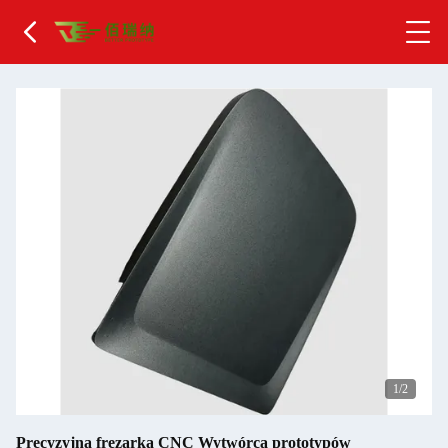
2
/2
Precyzyjna frezarka CNC Wytwórca prototypów