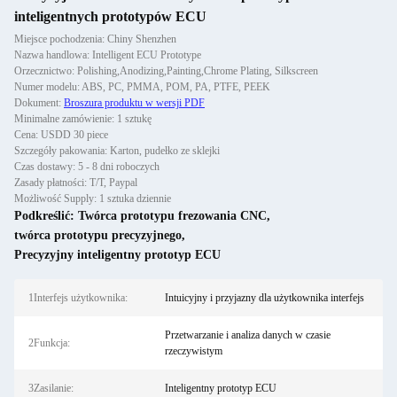
inteligentnych prototypów ECU
Miejsce pochodzenia: Chiny Shenzhen
Nazwa handlowa: Intelligent ECU Prototype
Orzecznictwo: Polishing,Anodizing,Painting,Chrome Plating, Silkscreen
Numer modelu: ABS, PC, PMMA, POM, PA, PTFE, PEEK
Dokument:
Broszura produktu w wersji PDF
Minimalne zamówienie: 1 sztukę
Cena: USDD 30 piece
Szczegóły pakowania: Karton, pudełko ze sklejki
Czas dostawy: 5 - 8 dni roboczych
Zasady płatności: T/T, Paypal
Możliwość Supply: 1 sztuka dziennie
Podkreślić:
Twórca prototypu frezowania CNC
,
twórca prototypu precyzyjnego
,
Precyzyjny inteligentny prototyp ECU
1Interfejs użytkownika:
Intuicyjny i przyjazny dla użytkownika interfejs
Przetwarzanie i analiza danych w czasie
2Funkcja:
rzeczywistym
3Zasilanie:
Inteligentny prototyp ECU