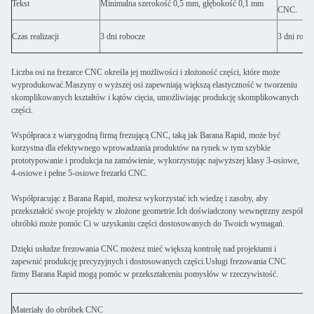
Tekst
Minimalna szerokość 0,5 mm, głębokość 0,1 mm
CNC.
Czas realizacji
3 dni robocze
3 dni robo
Liczba osi na frezarce CNC określa jej możliwości i złożoność części, które może
wyprodukować.Maszyny o wyższej osi zapewniają większą elastyczność w tworzeniu
skomplikowanych kształtów i kątów cięcia, umożliwiając produkcję skomplikowanych
części.
Współpraca z wiarygodną firmą frezującą CNC, taką jak Barana Rapid, może być
korzystna dla efektywnego wprowadzania produktów na rynek.w tym szybkie
prototypowanie i produkcja na zamówienie, wykorzystując najwyższej klasy 3-osiowe,
4-osiowe i pełne 5-osiowe frezarki CNC.
Współpracując z Barana Rapid, możesz wykorzystać ich wiedzę i zasoby, aby
przekształcić swoje projekty w złożone geometrie.Ich doświadczony wewnętrzny zespół
obróbki może pomóc Ci w uzyskaniu części dostosowanych do Twoich wymagań.
Dzięki usłudze frezowania CNC możesz mieć większą kontrolę nad projektami i
zapewnić produkcję precyzyjnych i dostosowanych części.Usługi frezowania CNC
firmy Barana Rapid mogą pomóc w przekształceniu pomysłów w rzeczywistość.
Materiały do obróbek CNC