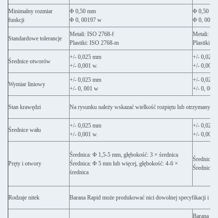
Minimalny rozmiar
Φ 0,50 mm
Φ 0,50 m
funkcji
Φ 0, 00197 w
Φ 0, 0019
Metali: ISO 2768-f
Metali: IS
Standardowe tolerancje
Plastiki: ISO 2768-m
Plastiki: 
+/- 0,025 mm
+/- 0,025
Średnice otworów
+/- 0,001 w.
+/- 0,001 
+/- 0,025 mm
+/- 0,025
Wymiar liniowy
+/- 0, 001 w
+/- 0, 001
Stan krawędzi
Na rysunku należy wskazać wielkość rozpiętu lub otrzymanych 
+/- 0,025 mm
+/- 0,025
Średnice wału
+/- 0,001 w.
+/- 0,001 
Średnica: Φ 1,5-5 mm, głębokość: 3 × średnica
Średnica: 
Pręty i otwory
Średnica: Φ 5 mm lub więcej, głębokość: 4-6 ×
Średnica: 
średnica
Rodzaje nitek
Barana Rapid może produkować nici dowolnej specyfikacji i ro
Barana Rap