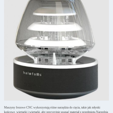
Maszyny frezowe CNC wykorzystują różne narzędzia do cięcia, takie jak młynki
końcowe, wiertarki i wiertarki, aby precyzyjnie usunąć materiał z przedmiotu.Narzędzia