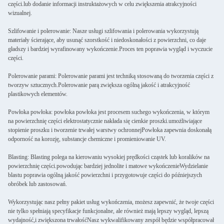
części.lub dodanie informacji instruktażowych w celu zwiększenia atrakcyjności
wizualnej.
Szlifowanie i polerowanie: Nasze usługi szlifowania i polerowania wykorzystują
materiały ścierające, aby usunąć szorstkość i niedoskonałości z powierzchni, co daje
gładszy i bardziej wyrafinowany wykończenie.Proces ten poprawia wygląd i wyczucie
części.
Polerowanie parami: Polerowanie parami jest techniką stosowaną do tworzenia części z
tworzyw sztucznych.Polerowanie parą zwiększa ogólną jakość i atrakcyjność
plastikowych elementów.
Powłoka powłoka: powłoka powłoka jest procesem suchego wykończenia, w którym
na powierzchnię części elektrostatycznie nakłada się cienkie proszki.umożliwiające
stopienie proszku i tworzenie trwałej warstwy ochronnejPowłoka zapewnia doskonałą
odporność na korozję, substancje chemiczne i promieniowanie UV.
Blasting: Blasting polega na kierowaniu wysokiej prędkości cząstek lub koralików na
powierzchnię części.powodując bardziej jednolite i matowe wykończenieWydzielanie
blastu poprawia ogólną jakość powierzchni i przygotowuje części do późniejszych
obróbek lub zastosowań.
Wykorzystując nasz pełny pakiet usług wykończenia, możesz zapewnić, że twoje części
nie tylko spełniają specyfikacje funkcjonalne, ale również mają lepszy wygląd, lepszą
wydajność,i zwiększona trwałośćNasz wykwalifikowany zespół będzie współpracował