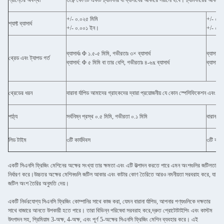
প্রান্তের অবস্থা
তীক্ষ্ণ কোণটি একটি চ্যামফার বা ব্যাসার্ধের আকারে সরানো হবে। চ্যামফারের আকার, ব
+/- ০.০২৫ মিমি
+/- ০.০
শ্যাফ্ট ব্যাসার্ধ
+/- ০.০০১ ইন।
+/- ০.০
ব্যাসার্ধঃ Φ ১.৫-৫ মিমি, গভীরতাঃ ৩× ব্যাসার্ধ
ব্যাসার্ধ
থ্রেড এবং ট্যাপড গর্ত
ব্যাসার্ধ: Φ ৫ মিমি বা তার বেশি, গভীরতাঃ ৪-৬x ব্যাসার্ধ
ব্যাসার্ধ
থ্রেডের ধরন
বারানা র্যাপিড আমাদের গ্রাহকদের দ্বারা প্রয়োজনীয় যে কোন স্পেসিফিকেশন এবং 
পাঠ্য
সর্বনিম্ন প্রস্থ ০.৫ মিমি, গভীরতা ০.১ মিমি
বারানা র্
লিড টাইম
৩টি কার্যদিবস
৩টি কার্য
একটি সিএনসি ফ্রিজিং মেশিনের অক্ষের সংখ্যা তার ক্ষমতা এবং এটি উত্পাদন করতে পারে এমন অংশগুলির জটিলতা
নির্ধারণ করে।উচ্চতর অক্ষের মেশিনগুলি জটিল আকার এবং কাটার কোণ তৈরিতে আরও নমনীয়তা সরবরাহ করে, যা
জটিল অংশ তৈরির অনুমতি দেয়।
একটি নির্ভরযোগ্য সিএনসি ফ্রিজিং কোম্পানির সাথে কাজ করা, যেমন বারানা র্যাপিড, আপনার পণ্যগুলিকে দক্ষতার
সাথে বাজারে আনতে উপকারী হতে পারে। তারা বিভিন্ন পরিষেবা সরবরাহ করে,দ্রুত প্রোটোটাইপিং এবং কাস্টম
উৎপাদন সহ, প্রিমিয়াম 3-অক্ষ, 4-অক্ষ, এবং পূর্ণ 5-অক্ষের সিএনসি ফ্রিজিং মেশিন ব্যবহার করে। এই