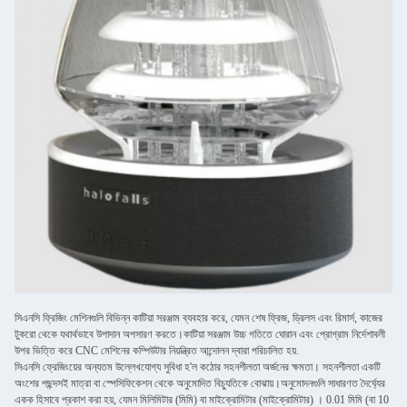
সিএনসি ফ্রিজিং মেশিনগুলি বিভিন্ন কাটিয়া সরঞ্জাম ব্যবহার করে, যেমন শেষ ফ্রিজ, ড্রিলস এবং রিমার্স, কাজের
টুকরো থেকে যথার্থভাবে উপাদান অপসারণ করতে।কাটিয়া সরঞ্জাম উচ্চ গতিতে ঘোরান এবং প্রোগ্রাম নির্দেশাবলী
উপর ভিত্তি করে CNC মেশিনের কম্পিউটার নিয়ন্ত্রিত আন্দোলন দ্বারা পরিচালিত হয়.
সিএনসি ফ্রেজিংয়ের অন্যতম উল্লেখযোগ্য সুবিধা হ'ল কঠোর সহনশীলতা অর্জনের ক্ষমতা। সহনশীলতা একটি
অংশের পছন্দসই মাত্রা বা স্পেসিফিকেশন থেকে অনুমোদিত বিচ্যুতিকে বোঝায়।অনুমোদনগুলি সাধারণত দৈর্ঘ্যের
একক হিসাবে প্রকাশ করা হয়, যেমন মিলিমিটার (মিমি) বা মাইক্রোমিটার (মাইক্রোমিটার) । 0.01 মিমি (বা 10