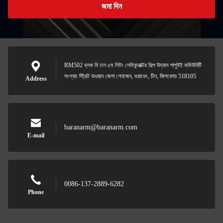
জমা দিন
RM502 ব্লক বি তল ৫ম লিটং সেমিকন্ডাক্টর শিল্প উদ্যান শাপুউই কমিউনিটি
সংগ্যাং স্ট্রিট বাওয়ান জেলা শেনজেন, গুয়াংডং, চীন, জিপকোড 518105
Address
baranarm@baranarm.com
E-mail
0086-137-2889-6282
Phone