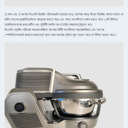
3-অক্ষ এবং 5-অক্ষের সিএনসি ফ্রিজিং পরিষেবাগুলি ব্যবহার করে, আপনার কাছে উন্নত ফ্রিজিং ক্ষমতা থাকবে যা
জটিল অংশের জ্যামিতিগুলিকে সামঞ্জস্য করতে পারে এবং শক্ত সহনশীলতা অর্জন করতে পারে।এটি বিভিন্ন
অ্যাপ্লিকেশনের জন্য জটিল এবং সুনির্দিষ্ট কাস্টম অংশ তৈরির সম্ভাবনা উন্মুক্ত করে.
সিএনসি ফ্রেজিং পরিষেবা সরবরাহকারীকে আপনার নির্দিষ্ট সহনশীলতা প্রয়োজনীয়তা এবং অংশের
স্পেসিফিকেশনগুলি জানানো গুরুত্বপূর্ণ যাতে তারা আপনার চাহিদা পূরণ করতে পারে তা নিশ্চিত করতে পারে।