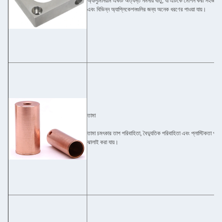
অ্যালুমিনিয়াম একটি অত্যন্ত নমনীয় ধাতু, যা এটিকে মেশিন করা সহজ
এবং বিভিন্ন অ্যাপ্লিকেশনগুলির জন্য অনেক ধরণের পাওয়া যায়।
তামা
তামা চমৎকার তাপ পরিবাহিতা, বৈদ্যুতিক পরিবাহিতা এবং প্লাস্টিকতা প্
ঝালাই করা যায়।