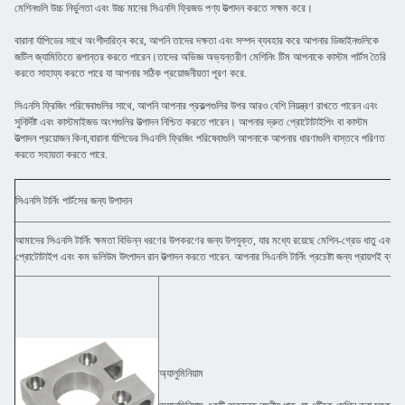
মেশিনগুলি উচ্চ নির্ভুলতা এবং উচ্চ মানের সিএনসি ফ্রিজড পণ্য উত্পাদন করতে সক্ষম করে।
বারানা র্যাপিডের সাথে অংশীদারিত্ব করে, আপনি তাদের দক্ষতা এবং সম্পদ ব্যবহার করে আপনার ডিজাইনগুলিকে
জটিল জ্যামিতিতে রূপান্তর করতে পারেন।তাদের অভিজ্ঞ অভ্যন্তরীণ মেশিনিং টিম আপনাকে কাস্টম পার্টস তৈরি
করতে সাহায্য করতে পারে যা আপনার সঠিক প্রয়োজনীয়তা পূরণ করে.
সিএনসি ফ্রিজিং পরিষেবাগুলির সাথে, আপনি আপনার প্রকল্পগুলির উপর আরও বেশি নিয়ন্ত্রণ রাখতে পারেন এবং
সুনির্দিষ্ট এবং কাস্টমাইজড অংশগুলির উত্পাদন নিশ্চিত করতে পারেন। আপনার দ্রুত প্রোটোটাইপিং বা কাস্টম
উত্পাদন প্রয়োজন কিনা,বারানা র্যাপিডের সিএনসি ফ্রিজিং পরিষেবাগুলি আপনাকে আপনার ধারণাগুলি বাস্তবে পরিণত
করতে সহায়তা করতে পারে.
সিএনসি টার্নিং পার্টসের জন্য উপাদান
আমাদের সিএনসি টার্নিং ক্ষমতা বিভিন্ন ধরণের উপকরণের জন্য উপযুক্ত, যার মধ্যে রয়েছে মেশিন-গ্রেড ধাতু এবং প্ল
প্রোটোটাইপ এবং কম ভলিউম উৎপাদন রান উত্পাদন করতে পারেন. আপনার সিএনসি টার্নিং প্রচেষ্টা জন্য প্রায়শই ব্
অ্যালুমিনিয়াম