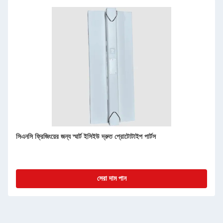
ইন্টেলিজেন্ট ECU প্রোটোটাইপ ম্যানুফ্যাকচারিং PEEK এর জন্য উন্নত সিএনসি
ফ্রিজিং
সেরা দাম পান