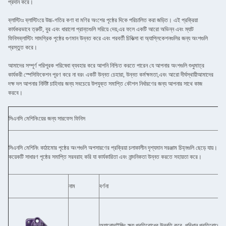
প্রদান করে।
ব্লাস্টিংঃ ব্লাস্টিংয়ে উচ্চ-গতির কণা বা মণির অংশের পৃষ্ঠের দিকে পরিচালিত করা জড়িত। এই প্রক্রিয়া
কার্যকরভাবে ত্রুটি, বুর এবং ধারালো প্রান্তগুলি সরিয়ে দেয়,এর ফলে একটি আরো অভিন্ন এবং ম্যাট
ফিনিসব্লাস্টিং সামগ্রিক পৃষ্ঠের গুণমান উন্নত করে এবং পরবর্তী চিকিত্সা বা অ্যাপ্লিকেশনগুলির জন্য অংশগুলি
প্রস্তুত করে।
আমাদের সম্পূর্ণ পরিপূরক পরিষেবা ব্যবহার করে আপনি নিশ্চিত করতে পারেন যে আপনার অংশগুলি শুধুমাত্র
কার্যকরী স্পেসিফিকেশন পূরণ করে না বরং একটি উন্নত চেহারা, উন্নত কর্মক্ষমতা,এবং আরো দীর্ঘস্থায়ীআমাদের
দক্ষ দল আপনার নির্দিষ্ট চাহিদার জন্য সবচেয়ে উপযুক্ত সমাপ্তি কৌশল নির্ধারণের জন্য আপনার সাথে কাজ
করবে।
সিএনসি মেশিনিংয়ের জন্য সারফেস ফিনিস
সিএনসি মেশিনিং কাঠামোর পৃষ্ঠের অংশগুলি অপসারণের প্রক্রিয়া চলাকালীন দৃশ্যমান সরঞ্জাম চিহ্নগুলি ছেড়ে যায়। 
কয়েকটি সাধারণ পৃষ্ঠের সমাপ্তি সরবরাহ করি যা কার্যকারিতা এবং নান্দনিকতা উন্নত করতে সহায়তা করে।
নাম
বর্ণনা
অ্যানোডাইজিং ক্ষয় প্রতিরোধের উন্নতি করে, পরিধান প্রতিরোধের এবং