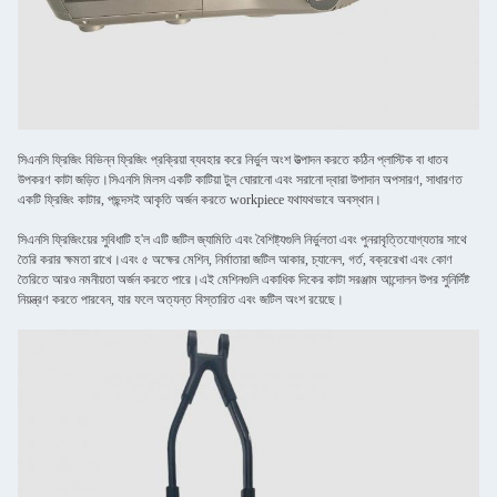
সিএনসি ফ্রিজিং বিভিন্ন ফ্রিজিং প্রক্রিয়া ব্যবহার করে নির্ভুল অংশ উত্পাদন করতে কঠিন প্লাস্টিক বা ধাতব
উপকরণ কাটা জড়িত।সিএনসি মিলস একটি কাটিয়া টুল ঘোরানো এবং সরানো দ্বারা উপাদান অপসারণ, সাধারণত
একটি ফ্রিজিং কাটার, পছন্দসই আকৃতি অর্জন করতে workpiece যথাযথভাবে অবস্থান।
সিএনসি ফ্রিজিংয়ের সুবিধাটি হ'ল এটি জটিল জ্যামিতি এবং বৈশিষ্ট্যগুলি নির্ভুলতা এবং পুনরাবৃত্তিযোগ্যতার সাথে
তৈরি করার ক্ষমতা রাখে।এবং ৫ অক্ষের মেশিন, নির্মাতারা জটিল আকার, চ্যানেল, গর্ত, বক্ররেখা এবং কোণ
তৈরিতে আরও নমনীয়তা অর্জন করতে পারে।এই মেশিনগুলি একাধিক দিকের কাটা সরঞ্জাম আন্দোলন উপর সুনির্দিষ্ট
নিয়ন্ত্রণ করতে পারবেন, যার ফলে অত্যন্ত বিস্তারিত এবং জটিল অংশ রয়েছে।