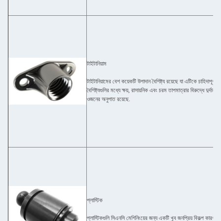
টাইটানিয়াম
টাইটানিয়ামের বেশ কয়েকটি উপাদান বৈশিষ্ট্য রয়েছে যা এটিকে চাহিদাপূর
বৈশিষ্ট্যগুলির মধ্যে ক্ষয়, রাসায়নিক এবং চরম তাপমাত্রার বিরুদ্ধে দুর্দান
ওজনের অনুপাত রয়েছে.
প্লাস্টিক
প্লাস্টিকগুলি সিএনসি মেশিনিংয়ের জন্য একটি খুব জনপ্রিয় বিকল্প কারণ 