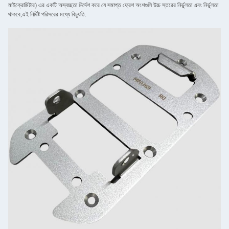
মাইক্রোমিটার) এর একটি অস্বচ্ছতা নির্দেশ করে যে সমাপ্ত ফ্রেশ অংশগুলি উচ্চ স্তরের নির্ভুলতা এবং নির্ভুলতা
থাকবে,এই নির্দিষ্ট পরিসরের মধ্যে বিচ্যুতি.