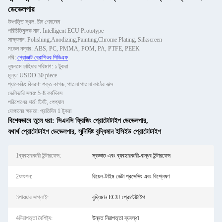
ডেভেলপার
উৎপত্তি স্থল: চীন শেনজেন
পরিচিতিমুলক নাম: Intelligent ECU Prototype
সাক্ষ্যদান: Polishing,Anodizing,Painting,Chrome Plating, Silkscreen
মডেল নম্বার: ABS, PC, PMMA, POM, PA, PTFE, PEEK
নথি:
প্রোডাক্ট ব্রোশিওর পিডিএফ
ন্যূনতম চাহিদার পরিমাণ: ১ টুকরা
মূল্য: USDD 30 piece
প্যাকেজিং বিবরণ: শক্ত কাগজ, পাতলা পাতলা কাঠের বাক্স
ডেলিভারি সময়: 5-8 কর্মদিবস
পরিশোধের শর্ত: টি/টি, পেপ্যাল
যোগানের ক্ষমতা: প্রতিদিন 1 টুকরা
বিশেষভাবে তুলে ধরা:
সিএনসি ফ্রিজিং প্রোটোটাইপ ডেভেলপার
,
যথার্থ প্রোটোটাইপ ডেভেলপার
,
সুনির্দিষ্ট বুদ্ধিমান ইসিইউ প্রোটোটাইপ
1ব্যবহারকারী ইন্টারফেস:
স্বজ্ঞাত এবং ব্যবহারকারী-বান্ধব ইন্টারফেস
2ফাংশন:
রিয়েল-টাইম ডেটা প্রসেসিং এবং বিশ্লেষণ
3পাওয়ার সাপ্লাই:
বুদ্ধিমান ECU প্রোটোটাইপ
4নিরাপত্তা বৈশিষ্ট্য:
উন্নত নিরাপত্তা ব্যবস্থা