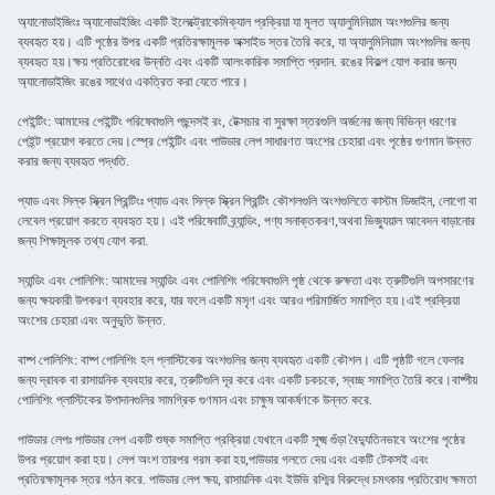
অ্যানোডাইজিংঃ অ্যানোডাইজিং একটি ইলেক্ট্রোকেমিক্যাল প্রক্রিয়া যা মূলত অ্যালুমিনিয়াম অংশগুলির জন্য
ব্যবহৃত হয়। এটি পৃষ্ঠের উপর একটি প্রতিরক্ষামূলক অক্সাইড স্তর তৈরি করে, যা অ্যালুমিনিয়াম অংশগুলির জন্য
ব্যবহৃত হয়।ক্ষয় প্রতিরোধের উন্নতি এবং একটি আলংকারিক সমাপ্তি প্রদান. রঙের বিকল্প যোগ করার জন্য
অ্যানোডাইজিং রঙের সাথেও একত্রিত করা যেতে পারে।
পেইন্টিং: আমাদের পেইন্টিং পরিষেবাগুলি পছন্দসই রং, টেক্সচার বা সুরক্ষা স্তরগুলি অর্জনের জন্য বিভিন্ন ধরণের
পেইন্ট প্রয়োগ করতে দেয়।স্প্রে পেইন্টিং এবং পাউডার লেপ সাধারণত অংশের চেহারা এবং পৃষ্ঠের গুণমান উন্নত
করার জন্য ব্যবহৃত পদ্ধতি.
প্যাড এবং সিল্ক স্ক্রিন প্রিন্টিংঃ প্যাড এবং সিল্ক স্ক্রিন প্রিন্টিং কৌশলগুলি অংশগুলিতে কাস্টম ডিজাইন, লোগো বা
লেবেল প্রয়োগ করতে ব্যবহৃত হয়। এই পরিষেবাটি ব্র্যান্ডিং, পণ্য সনাক্তকরণ,অথবা ভিজ্যুয়াল আবেদন বাড়ানোর
জন্য শিক্ষামূলক তথ্য যোগ করা.
স্যান্ডিং এবং পোলিশিং: আমাদের স্যান্ডিং এবং পোলিশিং পরিষেবাগুলি পৃষ্ঠ থেকে রুক্ষতা এবং ত্রুটিগুলি অপসারণের
জন্য ক্ষয়কারী উপকরণ ব্যবহার করে, যার ফলে একটি মসৃণ এবং আরও পরিমার্জিত সমাপ্তি হয়।এই প্রক্রিয়া
অংশের চেহারা এবং অনুভূতি উন্নত.
বাষ্প পোলিশিং: বাষ্প পোলিশিং হল প্লাস্টিকের অংশগুলির জন্য ব্যবহৃত একটি কৌশল। এটি পৃষ্ঠটি গলে ফেলার
জন্য দ্রাবক বা রাসায়নিক ব্যবহার করে, ত্রুটিগুলি দূর করে এবং একটি চকচকে, স্বচ্ছ সমাপ্তি তৈরি করে।বাষ্পীয়
পোলিশিং প্লাস্টিকের উপাদানগুলির সামগ্রিক গুণমান এবং চাক্ষুষ আকর্ষণকে উন্নত করে.
পাউডার লেপঃ পাউডার লেপ একটি শুষ্ক সমাপ্তি প্রক্রিয়া যেখানে একটি সূক্ষ্ম গুঁড়া বৈদ্যুতিনভাবে অংশের পৃষ্ঠের
উপর প্রয়োগ করা হয়। লেপ অংশ তারপর গরম করা হয়,পাউডার গলতে দেয় এবং একটি টেকসই এবং
প্রতিরক্ষামূলক স্তর গঠন করে. পাউডার লেপ ক্ষয়, রাসায়নিক এবং ইউভি রশ্মির বিরুদ্ধে চমৎকার প্রতিরোধ ক্ষমতা