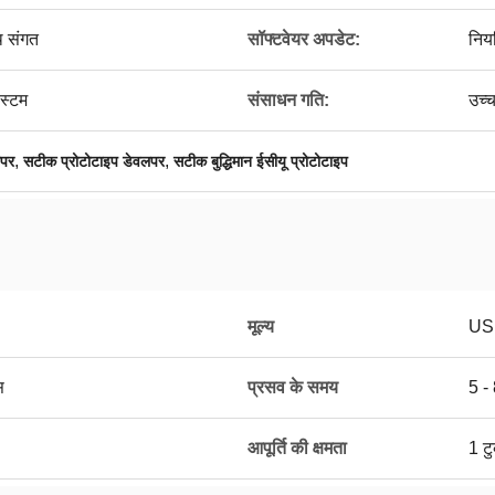
थ संगत
सॉफ्टवेयर अपडेट:
निय
िस्टम
संसाधन गति:
उच्च
,
,
लपर
सटीक प्रोटोटाइप डेवलपर
सटीक बुद्धिमान ईसीयू प्रोटोटाइप
मूल्य
US
स
प्रसव के समय
5 - 
आपूर्ति की क्षमता
1 टु