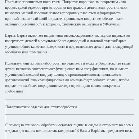
Покрытие порошковым покрытием: Покрытие порошковым покрытием - это
процесс сухой отделки, при котором на поверхность деталя электростатически
наносится мелкий порошок.позволяет порошку плавиться и формировать
прочный и защитный слойПокрытие порошковым покрытием обеспечивает
отличную устойчивость к коррозии, химическим веществам и УФ-лучам.
Взрыв: Взрыв включает направление высокоскоростных частиц или шариков на
поверхность деталей.в результате более однородной и матовой отделкиВзрыв
улучшает общее качество поверхности и подготавливает детали для последующей
обработки или применения.
Используя наш полный набор услуг по отделке, вы можете убедиться, что ваши
детали не только соответствуют функциональным спецификациям, но и имеют
улучшенный внешний вид, улучшенную производительность,и повышение
долговечностиНаша квалифицированная команда будет работать с вами, чтобы
определить наиболее подходящие методы отделки для ваших конкретных
требований.
Поверхностные отделки для станкообработки
С помощью станковой обработки остаются видимые следы инструмента во время про
отделки для ваших пользовательских деталейВ Barana Rapid мы предлагаем несколь