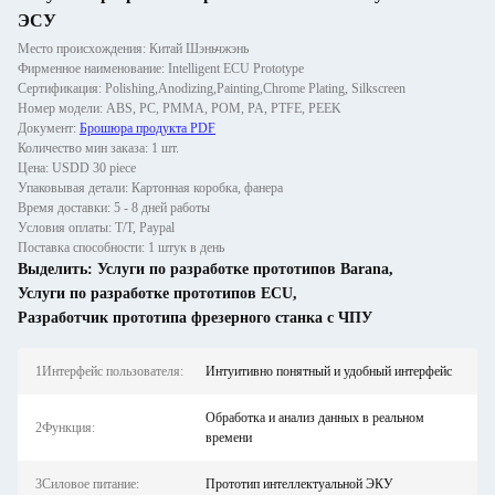
ЭСУ
Место происхождения: Китай Шэньчжэнь
Фирменное наименование: Intelligent ECU Prototype
Сертификация: Polishing,Anodizing,Painting,Chrome Plating, Silkscreen
Номер модели: ABS, PC, PMMA, POM, PA, PTFE, PEEK
Документ:
Брошюра продукта PDF
Количество мин заказа: 1 шт.
Цена: USDD 30 piece
Упаковывая детали: Картонная коробка, фанера
Время доставки: 5 - 8 дней работы
Условия оплаты: T/T, Paypal
Поставка способности: 1 штук в день
Выделить:
Услуги по разработке прототипов Barana
,
Услуги по разработке прототипов ECU
,
Разработчик прототипа фрезерного станка с ЧПУ
1Интерфейс пользователя:
Интуитивно понятный и удобный интерфейс
Обработка и анализ данных в реальном
2Функция:
времени
3Силовое питание:
Прототип интеллектуальной ЭКУ