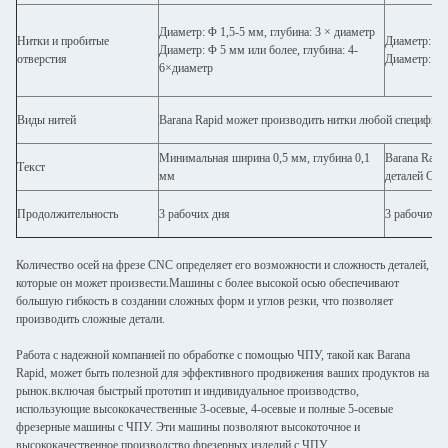
Диаметр: Φ 1,5-5 мм, глубина: 3 × диаметр
Нитки и пробитые
Диаметр: Φ 
Диаметр: Φ 5 мм или более, глубина: 4-
отверстия
Диаметр: Φ 
6×диаметр
Виды нитей
Barana Rapid может производить нитки любой специфика
Минимальная ширина 0,5 мм, глубина 0,1
Barana Rapi
Текст
мм
деталей CN
Продолжительность
3 рабочих дня
3 рабочих д
Количество осей на фрезе CNC определяет его возможности и сложность деталей,
которые он может произвести.Машины с более высокой осью обеспечивают
большую гибкость в создании сложных форм и углов резки, что позволяет
производить сложные детали.
Работа с надежной компанией по обработке с помощью ЧПУ, такой как Barana
Rapid, может быть полезной для эффективного продвижения ваших продуктов на
рынок.включая быстрый прототип и индивидуальное производство,
использующие высококачественные 3-осевые, 4-осевые и полные 5-осевые
фрезерные машины с ЧПУ. Эти машины позволяют высокоточное и
высококачественное производство фрезерных изделий с ЧПУ.