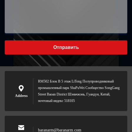
Отправить
RM502 Блок B 5 этаж LiTong Полупроводниковый
промышленный парк ShaPuWei Сообщество SongGang
Street Baoan District Шэньчжэнь, Гуандун, Китай,
Address
почтовый индекс 518105
baranarm@baranarm.com