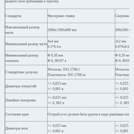
укажете свои требования к чертежу.
Стандарты
Фрезерные станки
Свертывани
Максимальный размер
2000x1500x600 мм
200х500 мм
части
4х4 мм
2х2 мм
Минимальный размер части
0.1*0.4 в
0.079x0.079
Минимальный размер
Φ 0,50 мм
Φ 0,50 мм
элемента
Φ 0, 00197 в
Φ 0, 00197 в
Металлы: ISO 2768-f
Металлы: IS
Стандартные допуски
Пластмассы: ISO 2768-m
Пластмассы
+/- 0,025 мм
+/- 0,025 мм
Диаметры отверстий
+/- 0,001 в.
+/- 0,001 в.
+/- 0,025 мм
+/- 0,025 мм
Линейное измерение
+/- 0, 001 в
+/- 0, 001 в
Состояние края
Острый угол должен быть удален в виде раковины или ра
+/- 0,025 мм
+/- 0,025 мм
Диаметры вала
+/- 0,001 в.
+/- 0,001 в.