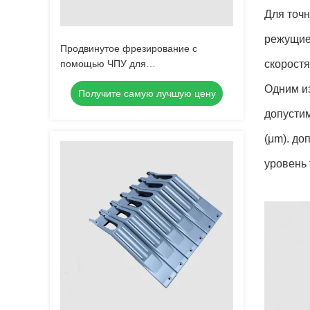
Для точ
режущие
Продвинутое фрезирование с
помощью ЧПУ для
скорост
интеллектуального производства
Одним и
Получите самую лучшую цену
прототипов ЭКУ
допусти
(μm). до
уровень 