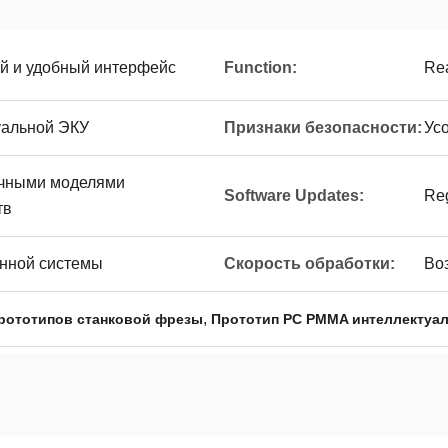
й и удобный интерфейс
Function:
Rea
уальной ЭКУ
Признаки безопасности:
Ус
ичными моделями
Software Updates:
Reg
тв
нной системы
Скорость обработки:
Во
,
рототипов станковой фрезы
Прототип PC PMMA интеллектуа