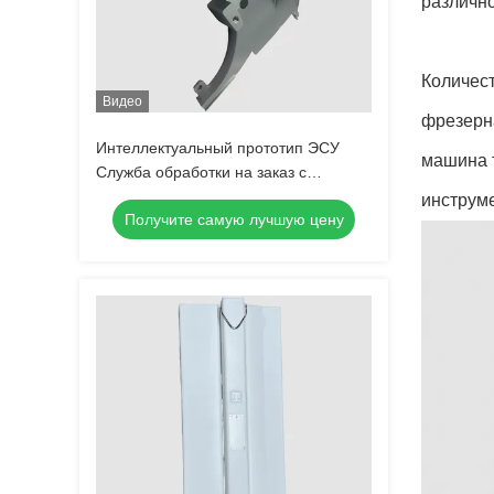
различно
Количест
Видео
фрезерна
Интеллектуальный прототип ЭСУ
машина 
Служба обработки на заказ с
помощью ЦНС / Быстрые прототипы
инструме
Получите самую лучшую цену
деталей ABS PC PMMA