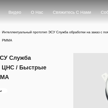
Видео
О Нас
Свяжитесь С Нами
Со
>
Интеллектуальный прототип ЭСУ Служба обработки на заказ с п
PMMA
ЭСУ Служба
ю ЦНС / Быстрые
MMA
ы