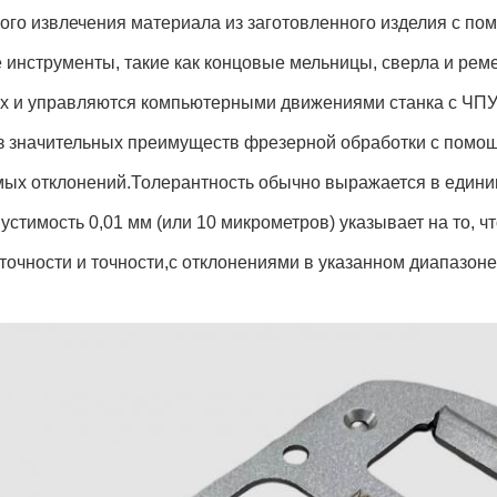
ного извлечения материала из заготовленного изделия с п
 инструменты, такие как концовые мельницы, сверла и ре
ях и управляются компьютерными движениями станка с ЧПУ
з значительных преимуществ фрезерной обработки с помощ
мых отклонений.Толерантность обычно выражается в единиц
пустимость 0,01 мм (или 10 микрометров) указывает на то, 
точности и точности,с отклонениями в указанном диапазоне