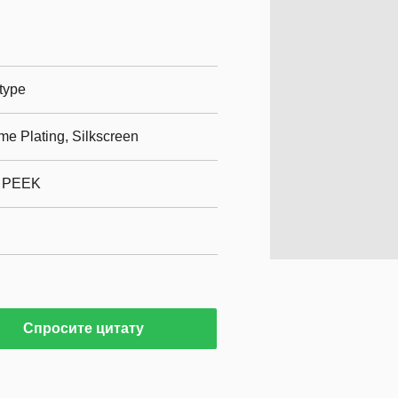
otype
me Plating, Silkscreen
, PEEK
Спросите цитату