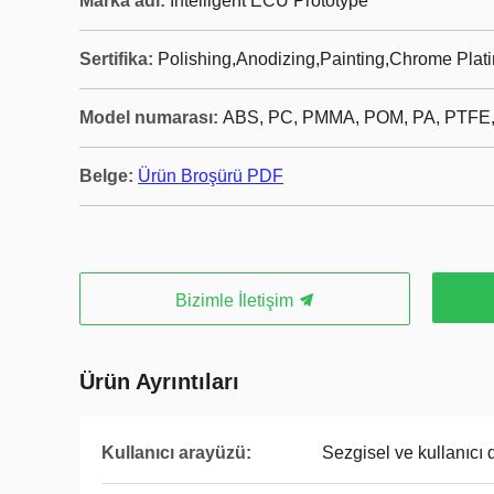
Marka adı:
Intelligent ECU Prototype
Sertifika:
Polishing,Anodizing,Painting,Chrome Plati
Model numarası:
ABS, PC, PMMA, POM, PA, PTFE
Belge:
Ürün Broşürü PDF
Bizimle İletişim
Ürün Ayrıntıları
Kullanıcı arayüzü:
Sezgisel ve kullanıcı 