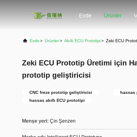
Evde
Ürünler
V
Evde
>
Ürünler
>
Akıllı ECU Prototipi
>
Zeki ECU Prototip
Zeki ECU Prototip Üretimi için H
prototip geliştiricisi
CNC freze prototip geliştiricisi
hassas p
hassas akıllı ECU prototipi
Menşe yeri:
Çin Şenzen