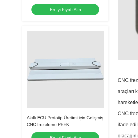
Parçaları
En İyi Fiyatı Alın
CNC freze
araçları 
hareketler
CNC freze
Akıllı ECU Prototip Üretimi için Gelişmiş
CNC frezeleme PEEK
ifade edi
olacağını 
En İyi Fiyatı Alın