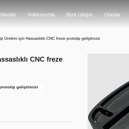
ideolar
Hakkımızda
Bize Ulaşın
Olaylar
 Üretimi için Hassaslıklı CNC freze prototip geliştiricisi
assaslıklı CNC freze
rototip geliştiricisi