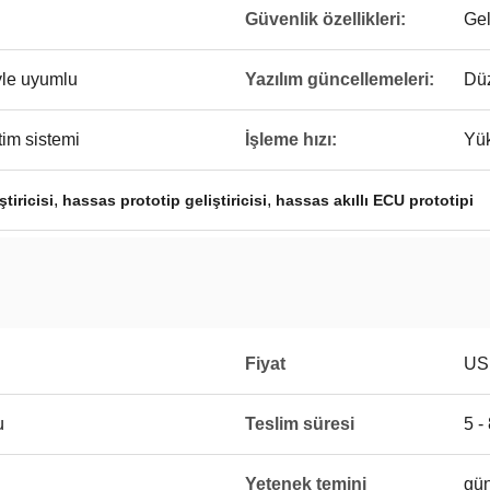
Güvenlik özellikleri:
Gel
iyle uyumlu
Yazılım güncellemeleri:
Düz
etim sistemi
İşleme hızı:
Yük
,
,
tiricisi
hassas prototip geliştiricisi
hassas akıllı ECU prototipi
Fiyat
US
u
Teslim süresi
5 -
Yetenek temini
gün