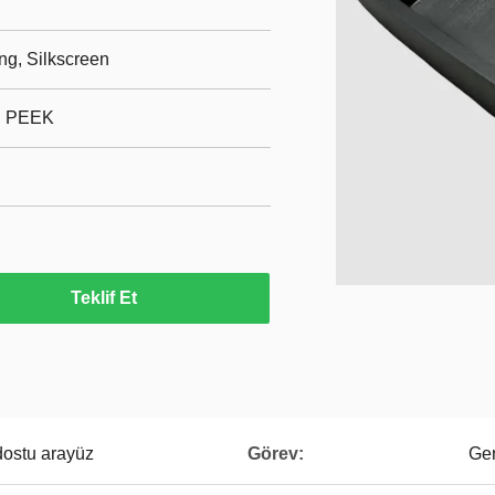
ng, Silkscreen
, PEEK
Teklif Et
dostu arayüz
Görev:
Ger