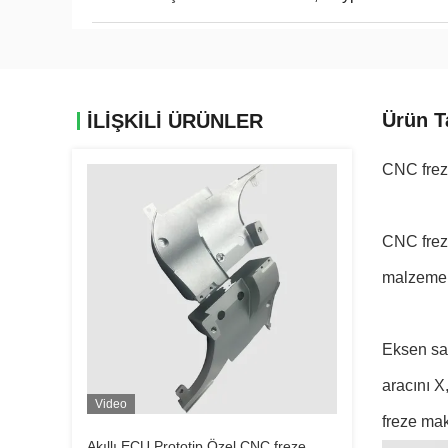
Ürün T
İLIŞKILI ÜRÜNLER
CNC fre
CNC freze
malzeme ç
Eksen say
aracını X
Video
freze mak
Akıllı ECU Prototip Özel CNC freze