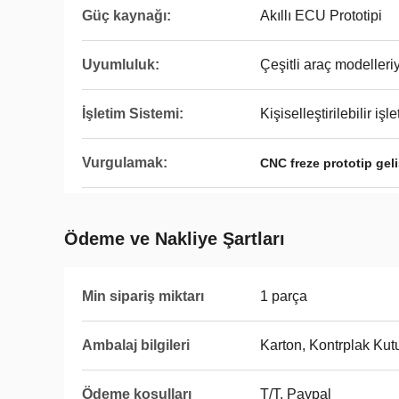
Güç kaynağı:
Akıllı ECU Prototipi
Uyumluluk:
Çeşitli araç modeller
İşletim Sistemi:
Kişiselleştirilebilir işl
Vurgulamak:
CNC freze prototip geliş
Ödeme ve Nakliye Şartları
Min sipariş miktarı
1 parça
Ambalaj bilgileri
Karton, Kontrplak Kut
Ödeme koşulları
T/T, Paypal