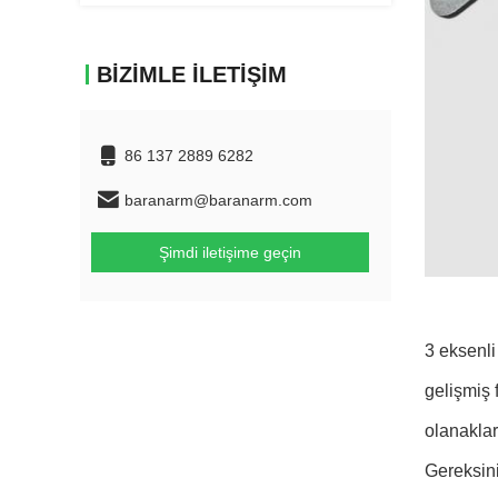
BIZIMLE İLETIŞIM
86 137 2889 6282
baranarm@baranarm.com
Şimdi iletişime geçin
3 eksenli
gelişmiş 
olanaklar
Gereksini