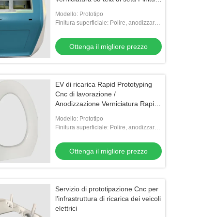
superficiale
Modello: Prototipo
Finitura superficiale: Polire, anodizzare,
dipingere, cromare, serigrafia
Ottenga il migliore prezzo
EV di ricarica Rapid Prototyping
Cnc di lavorazione /
Anodizzazione Verniciatura Rapid
Cnc Servizi
Modello: Prototipo
Finitura superficiale: Polire, anodizzare,
dipingere, cromare, serigrafia
Ottenga il migliore prezzo
Servizio di prototipazione Cnc per
l'infrastruttura di ricarica dei veicoli
elettrici