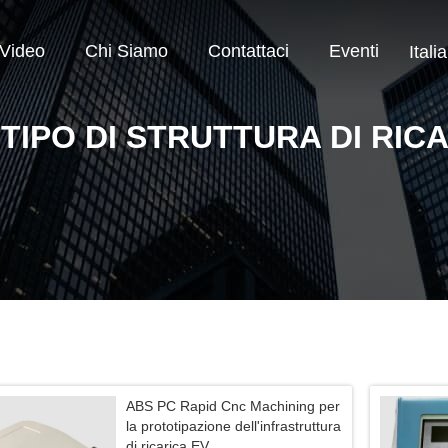
Video
Chi Siamo
Contattaci
Eventi
Itali
TIPO DI STRUTTURA DI RIC
ABS PC Rapid Cnc Machining per
la prototipazione dell'infrastruttura
di ricarica EV