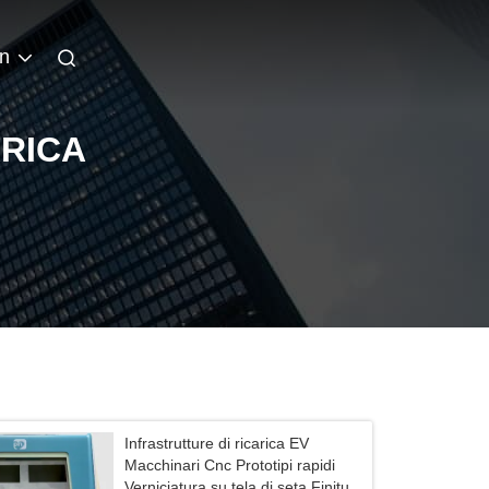
an
ARICA
Infrastrutture di ricarica EV
Macchinari Cnc Prototipi rapidi
Verniciatura su tela di seta Finitura