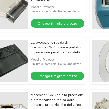
Modello: Prototipo
Finitura superficiale: Polire, anodizzare,
dipingere, cromare, serigrafia
Ottenga il migliore prezzo
La lavorazione rapida di
precisione CNC fornisce prototipi
di precisione per il mercato della
ricarica EV
Modello: Prototipo
Finitura superficiale: Polire, anodizzare,
dipingere, cromare, serigrafia
Ottenga il migliore prezzo
Macchinari CNC ad alta precisione
e prototipazione rapida delle
infrastrutture di ricarica dei veicoli