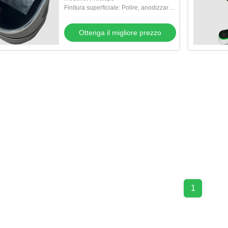
di Barana che rafforzano la
Finitura superficiale: Polire, anodizzare,
rivoluzione dei veicoli elettrici con
dipingere, cromare, serigrafia
soluzioni per prototipi)
Ottenga il migliore prezzo
1