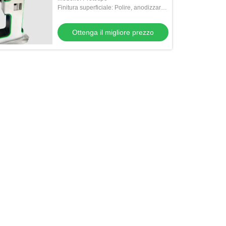
Finitura superficiale: Polire, anodizzare,
dipingere, cromare, serigrafia
Ottenga il migliore prezzo