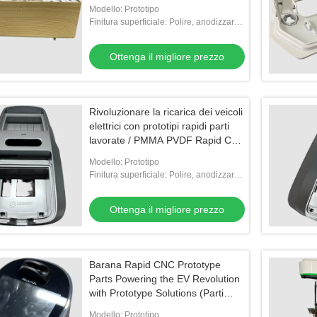
elettrici
Modello: Prototipo
Finitura superficiale: Polire, anodizzare,
dipingere, cromare, serigrafia
Ottenga il migliore prezzo
Rivoluzionare la ricarica dei veicoli
elettrici con prototipi rapidi parti
lavorate / PMMA PVDF Rapid Cnc
Prototyping
Modello: Prototipo
Finitura superficiale: Polire, anodizzare,
dipingere, cromare, serigrafia
Ottenga il migliore prezzo
Barana Rapid CNC Prototype
Parts Powering the EV Revolution
with Prototype Solutions (Parti
meccanici per prototipi CNC rapidi
Modello: Prototipo