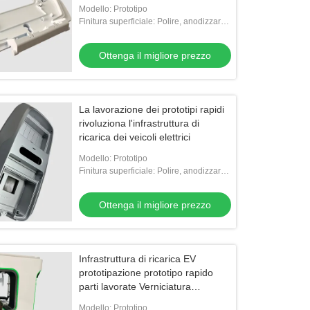
Modello: Prototipo
Finitura superficiale: Polire, anodizzare,
dipingere, cromare, serigrafia
Ottenga il migliore prezzo
La lavorazione dei prototipi rapidi
rivoluziona l'infrastruttura di
ricarica dei veicoli elettrici
Modello: Prototipo
Finitura superficiale: Polire, anodizzare,
dipingere, cromare, serigrafia
Ottenga il migliore prezzo
Infrastruttura di ricarica EV
prototipazione prototipo rapido
parti lavorate Verniciatura
Anodizzazione
Modello: Prototipo