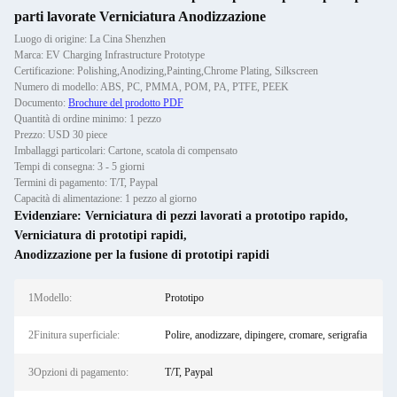
parti lavorate Verniciatura Anodizzazione
Luogo di origine: La Cina Shenzhen
Marca: EV Charging Infrastructure Prototype
Certificazione: Polishing,Anodizing,Painting,Chrome Plating, Silkscreen
Numero di modello: ABS, PC, PMMA, POM, PA, PTFE, PEEK
Documento:
Brochure del prodotto PDF
Quantità di ordine minimo: 1 pezzo
Prezzo: USD 30 piece
Imballaggi particolari: Cartone, scatola di compensato
Tempi di consegna: 3 - 5 giorni
Termini di pagamento: T/T, Paypal
Capacità di alimentazione: 1 pezzo al giorno
Evidenziare:
Verniciatura di pezzi lavorati a prototipo rapido
,
Verniciatura di prototipi rapidi
,
Anodizzazione per la fusione di prototipi rapidi
1Modello:
Prototipo
2Finitura superficiale:
Polire, anodizzare, dipingere, cromare, serigrafia
3Opzioni di pagamento:
T/T, Paypal