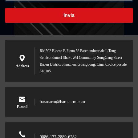
Invia
RM502 Blocco B Piano 5° Parco industriale LiTong
Semiconduttori ShaPuWei Community SongGang Street
Baoan District Shenzhen, Guangdong, Cina, Codice postale
Address
518105
baranarm@baranarm.com
E-mail
0086-137-2889-6282