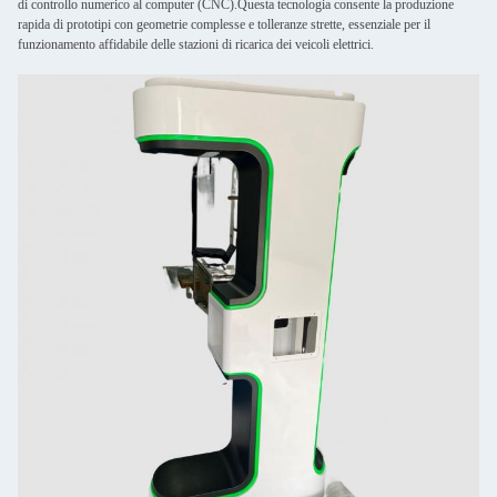
di controllo numerico al computer (CNC).Questa tecnologia consente la produzione
rapida di prototipi con geometrie complesse e tolleranze strette, essenziale per il
funzionamento affidabile delle stazioni di ricarica dei veicoli elettrici.