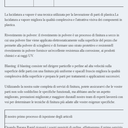
La lucidatura a vapore è una tecnica utilizzata per la lavorazione di parti di plastica.La
lucidatura a vapore migliora la qualità complessiva e l'attrattiva visiva dei componenti in
plastica.
Rivestimento in polvere: il rivestimento in polvere è un processo di finitura a secco in
cui una polvere fine viene applicata elettrostaticamente sulla superficie del pezzo.che
permette alla polvere di sciogliersi e di formare uno strato protettivo e resistenteIl
rivestimento in polvere fornisce un'eccellente resistenza alla corrosione, ai prodotti
chimici e ai raggi UV.
Blasting: il blasting consiste nel dirigere particelle o perline ad alta velocità sulla
superficie delle parti.con una finitura più uniforme e opacaIl fruscio migliora la qualità
complessiva della superficie e prepara le parti per trattamenti o applicazioni successivi.
Utilizzando la nostra suite completa di servizi di finitura, potete assicurarvi che le vostre
parti non solo soddisfino le specifiche funzionali, ma abbiano anche un aspetto
migliorato, prestazioni migliorate,e maggiore durataIl nostro team di esperti lavorerà con
voi per determinare le tecniche di finitura più adatte alle vostre esigenze specifiche.
Il nostro primo processo di ispezione degli articoli
Quando Barana Rapid riceverà i vostri requisiti di ordine, effettueremo il primo servizio di i