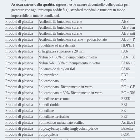
Assicurazione della qualità
: rigorosi test e misure di controllo della qualità per
garantire che ogni prototipo soddisfi gli standard mondiali e funzioni in modo
impeccabile in tutte le condizioni.
Prodotti di plastica
Acrilonitrile butadiene stirene
ABS
Prodotti di plastica
Acrilonitrile butadiene stirene
ABS Tempera
Prodotti di plastica
Acrilonitrile butadiene stirene
ABS antistat
Prodotti di plastica
Acrilonitrile butadiene styrene + policarbonato
ABS + PC
Prodotti di plastica
Polietilene ad alta densità
HDPE, PE
Prodotti di plastica
di larghezza superiore a 20 mm
PA6
Prodotti di plastica
Nylon 6 + 30% di riempimento in vetro
PA6 + 30%
Prodotti di plastica
Nylon 6-6 + 30% di riempimento in vetro
PA66 + 30
Prodotti di plastica
Poliammide di nylon 6-6
PA66
Prodotti di plastica
Polipropilene
PBT
Prodotti di plastica
Policarbonato
PC
Prodotti di plastica
Policarbonato ️ Riempimento in vetro
PC + GF
Prodotti di plastica
Policarbonato + 30% Riempimento in vetro
PC + 30% 
Prodotti di plastica
Polietilene-ter-cetone
PEEK
Prodotti di plastica
Polietil-rimide
PEI
Prodotti di plastica
Polietilene
PE
Prodotti di plastica
Polietilene tereftalato
PET
Prodotti di plastica
Polimetilico metacrilato acrilico
Acrilico 
Prodotti di plastica
Polyoxybenzylmethylenglycolanhydride
Bakelite
Prodotti di plastica
Polipropilene
POM