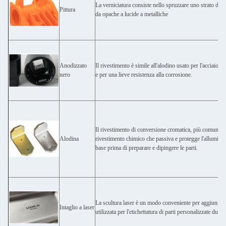
La verniciatura consiste nello spruzzare uno strato di ve
Pittura
da opache a lucide a metalliche
Anodizzato
Il rivestimento è simile all'alodino usato per l'acciaio e 
nero
e per una lieve resistenza alla corrosione.
Il rivestimento di conversione cromatica, più comunem
Alodina
rivestimento chimico che passiva e protegge l'alluminio
base prima di preparare e dipingere le parti.
La scultura laser è un modo conveniente per aggiungere 
Intaglio a laser
utilizzata per l'etichettatura di parti personalizzate dura