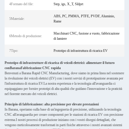
4Formato del file:
Step, igs, X_T, Sldprt
ABS, PC, PMMA, PTFE, PVDF, Aluminio,
5Materiale:
Rame
Macchinari CNC, fusione a vuoto, fabbricazione
6Metodo di produzione:
di lamiere
7Tipo:
Prototipo di infrastruttura di ricarica EV
Prototipo di infrastrutture di ricarica di veicoli elettrici: alimentare il futuro
con
Barana
Fabbricazione CNC rapida
Benvenuti a Barana Rapid CNC Manufacturing, dove siamo in prima linea nel sostenere
la rivoluzione dei veicoli elettrici (EV) con i nostri servizi di prototipazione avanzata per
l'infrastruttura di ricarica EV.La nostra esperienza e la tecnologia all'avanguardia ci
equipaggiano per fornire prototipi di alta qualità che guidano l'innovazione e la praticità
nel fiorente mercato dei veicoli elettrici.
Principio di fabbricazione: alta precisione per elevate prestazioni
In Barana, operiamo sulla base di un'ingegneria di precisione, utilizzando la tecnologia
CNC all'avanguardia per creare componenti per le stazioni di ricarica EV con precisione
estrema.I nostri processi di produzione iniziano con i vostri disegni dettagliati, che
vengono meticolosamente trasformati in parti fisiche attraverso i nostri avanzati sistemi