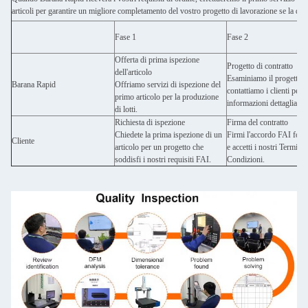
articoli per garantire un migliore completamento del vostro progetto di lavorazione se la d
Fase 1
Fase 2
Offerta di prima ispezione
Progetto di contratto
dell'articolo
Esaminiamo il progetto e
Barana Rapid
Offriamo servizi di ispezione del
contattiamo i clienti per
primo articolo per la produzione
informazioni dettagliate.
di lotti.
Richiesta di ispezione
Firma del contratto
Chiedete la prima ispezione di un
Firmi l'accordo FAI forni
Cliente
articolo per un progetto che
e accetti i nostri Termini 
soddisfi i nostri requisiti FAI.
Condizioni.