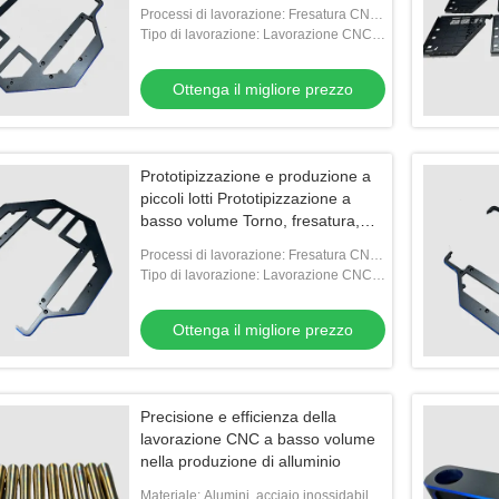
volume
Processi di lavorazione: Fresatura CNC,
tornitura CNC, perforazione, tappatura,
Tipo di lavorazione: Lavorazione CNC a
filatura
basso volume
Ottenga il migliore prezzo
Prototipizzazione e produzione a
piccoli lotti Prototipizzazione a
basso volume Torno, fresatura,
tornitura
Processi di lavorazione: Fresatura CNC,
tornitura CNC, perforazione, tappatura,
Tipo di lavorazione: Lavorazione CNC a
filatura
basso volume
Ottenga il migliore prezzo
Precisione e efficienza della
lavorazione CNC a basso volume
nella produzione di alluminio
Materiale: Alumini, acciaio inossidabile,