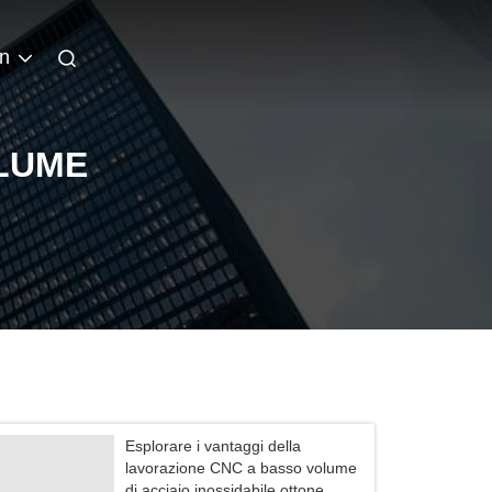
an
LUME
Esplorare i vantaggi della
lavorazione CNC a basso volume
di acciaio inossidabile ottone