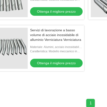
metallo
Ottenga il migliore prezzo
Servizi di lavorazione a basso
volume di acciaio inossidabile di
alluminio Verniciatura Verniciatura
Materiale: Alumini, acciaio inossidabile,
ottone, titanio, plastica
Caratteristica: Modello meccanico in
metallo
Ottenga il migliore prezzo
1