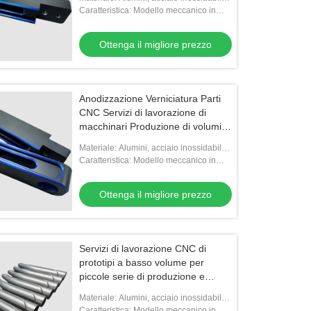
ottone, titanio, plastica
Caratteristica: Modello meccanico in
metallo
Ottenga il migliore prezzo
Anodizzazione Verniciatura Parti
CNC Servizi di lavorazione di
macchinari Produzione di volumi
elevati e bassi
Materiale: Alumini, acciaio inossidabile,
ottone, titanio, plastica
Caratteristica: Modello meccanico in
metallo
Ottenga il migliore prezzo
Servizi di lavorazione CNC di
prototipi a basso volume per
piccole serie di produzione e
prototipazione rapida
Materiale: Alumini, acciaio inossidabile,
ottone, titanio, plastica
Caratteristica: Modello meccanico in