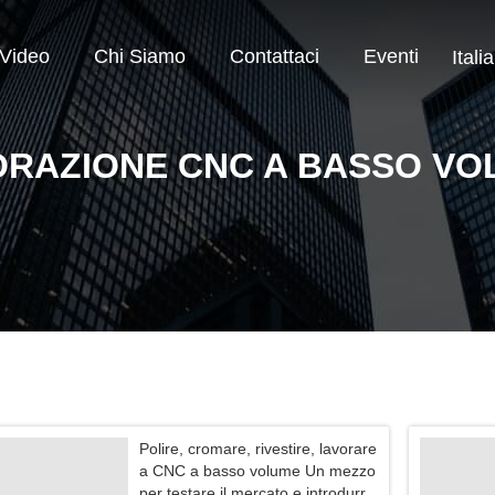
Video
Chi Siamo
Contattaci
Eventi
Itali
ORAZIONE CNC A BASSO VO
Polire, cromare, rivestire, lavorare
a CNC a basso volume Un mezzo
per testare il mercato e introdurre