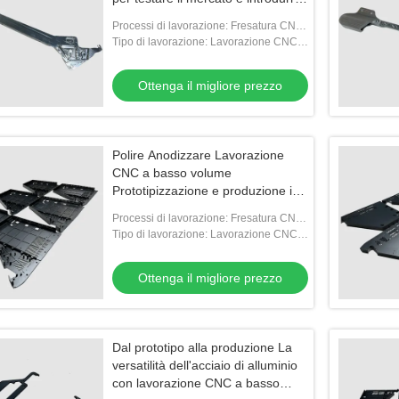
nuovi prodotti
Processi di lavorazione: Fresatura CNC,
tornitura CNC, perforazione, tappatura,
Tipo di lavorazione: Lavorazione CNC a
filatura
basso volume
Ottenga il migliore prezzo
Polire Anodizzare Lavorazione
CNC a basso volume
Prototipizzazione e produzione in
serie
Processi di lavorazione: Fresatura CNC,
tornitura CNC, perforazione, tappatura,
Tipo di lavorazione: Lavorazione CNC a
filatura
basso volume
Ottenga il migliore prezzo
Dal prototipo alla produzione La
versatilità dell'acciaio di alluminio
con lavorazione CNC a basso