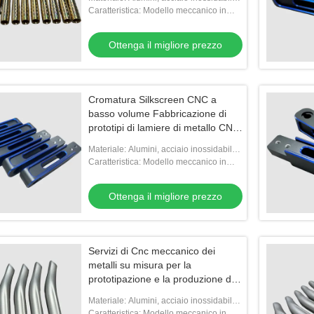
ottone, titanio, plastica
Caratteristica: Modello meccanico in
metallo
Ottenga il migliore prezzo
Cromatura Silkscreen CNC a
basso volume Fabbricazione di
prototipi di lamiere di metallo CNC
Torno CNC
Materiale: Alumini, acciaio inossidabile,
ottone, titanio, plastica
Caratteristica: Modello meccanico in
metallo
Ottenga il migliore prezzo
Servizi di Cnc meccanico dei
metalli su misura per la
prototipazione e la produzione di
piccoli lotti
Materiale: Alumini, acciaio inossidabile,
ottone, titanio, plastica
Caratteristica: Modello meccanico in