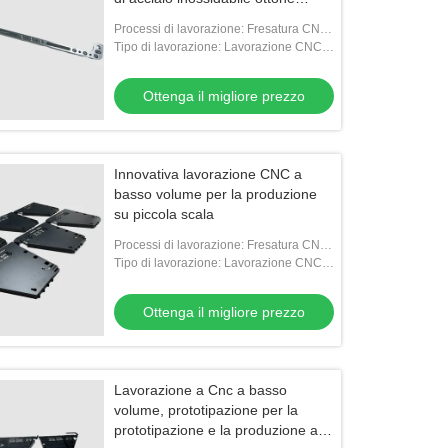
cromo rivestimento a seta
Processi di lavorazione: Fresatura CNC,
tornitura CNC, perforazione, tappatura,
Tipo di lavorazione: Lavorazione CNC a
filatura
basso volume
Ottenga il migliore prezzo
Innovativa lavorazione CNC a
basso volume per la produzione
su piccola scala
Processi di lavorazione: Fresatura CNC,
tornitura CNC, perforazione, tappatura,
Tipo di lavorazione: Lavorazione CNC a
filatura
basso volume
Ottenga il migliore prezzo
Lavorazione a Cnc a basso
volume, prototipazione per la
prototipazione e la produzione a