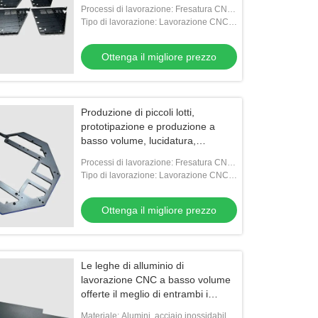
piccoli lotti
Processi di lavorazione: Fresatura CNC,
tornitura CNC, perforazione, tappatura,
Tipo di lavorazione: Lavorazione CNC a
filatura
basso volume
Ottenga il migliore prezzo
Produzione di piccoli lotti,
prototipazione e produzione a
basso volume, lucidatura,
anodizzazione
Processi di lavorazione: Fresatura CNC,
tornitura CNC, perforazione, tappatura,
Tipo di lavorazione: Lavorazione CNC a
filatura
basso volume
Ottenga il migliore prezzo
Le leghe di alluminio di
lavorazione CNC a basso volume
offerte il meglio di entrambi i
mondi
Materiale: Alumini, acciaio inossidabile,