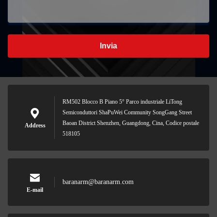
Invia
RM502 Blocco B Piano 5° Parco industriale LiTong
Semiconduttori ShaPuWei Community SongGang Street
Baoan District Shenzhen, Guangdong, Cina, Codice postale
Address
518105
baranarm@baranarm.com
E-mail