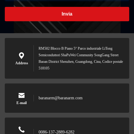
Invia
RM502 Blocco B Piano 5° Parco industriale LiTong
Semiconduttori ShaPuWei Community SongGang Street
Baoan District Shenzhen, Guangdong, Cina, Codice postale
Address
518105
baranarm@baranarm.com
E-mail
0086-137-2889-6282