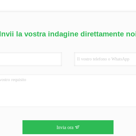
Invii la vostra indagine direttamente no
Invia ora