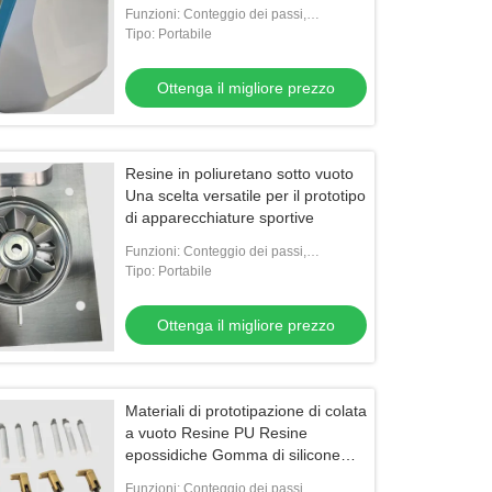
apparecchiature sportive
Funzioni: Conteggio dei passi,
monitoraggio della distanza,
Tipo: Portabile
monitoraggio della frequenza cardiaca
Ottenga il migliore prezzo
Resine in poliuretano sotto vuoto
Una scelta versatile per il prototipo
di apparecchiature sportive
Funzioni: Conteggio dei passi,
monitoraggio della distanza,
Tipo: Portabile
monitoraggio della frequenza cardiaca
Ottenga il migliore prezzo
Materiali di prototipazione di colata
a vuoto Resine PU Resine
epossidiche Gomma di silicone
per dispositivi sportivi
Funzioni: Conteggio dei passi,