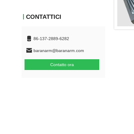
CONTATTICI
86-137-2889-6282
baranarm@baranarm.com
Contatto ora