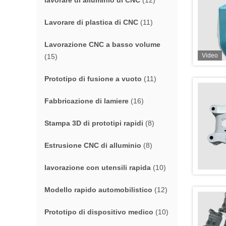
lavorare di alluminio di CNC
(12)
Lavorare di plastica di CNC
(11)
Lavorazione CNC a basso volume
Video
(15)
Prototipo di fusione a vuoto
(11)
Fabbricazione di lamiere
(16)
Stampa 3D di prototipi rapidi
(8)
Estrusione CNC di alluminio
(8)
lavorazione con utensili rapida
(10)
Modello rapido automobilistico
(12)
Prototipo di dispositivo medico
(10)