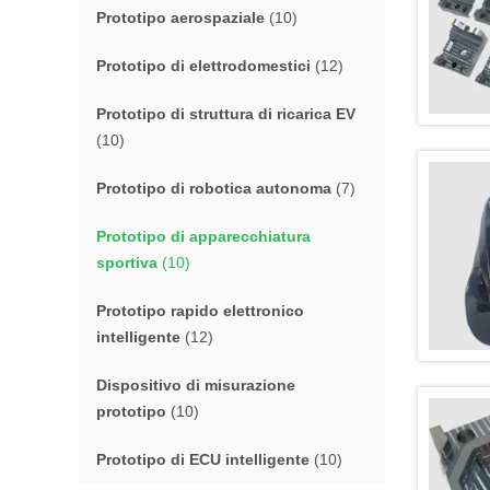
Prototipo aerospaziale
(10)
Prototipo di elettrodomestici
(12)
Prototipo di struttura di ricarica EV
(10)
Prototipo di robotica autonoma
(7)
Prototipo di apparecchiatura
sportiva
(10)
Prototipo rapido elettronico
intelligente
(12)
Dispositivo di misurazione
prototipo
(10)
Prototipo di ECU intelligente
(10)