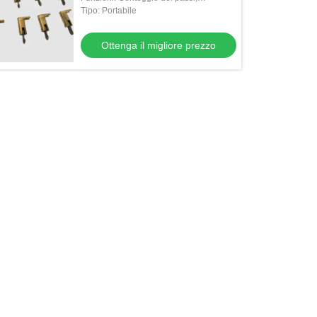
monitoraggio della distanza,
Tipo: Portabile
monitoraggio della frequenza cardiaca
Ottenga il migliore prezzo