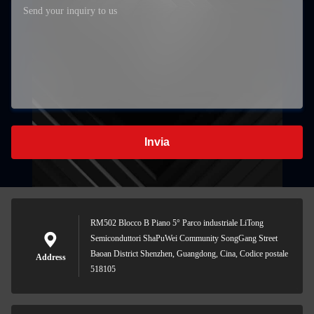
Invia
RM502 Blocco B Piano 5° Parco industriale LiTong
Semiconduttori ShaPuWei Community SongGang Street
Baoan District Shenzhen, Guangdong, Cina, Codice postale
Address
518105