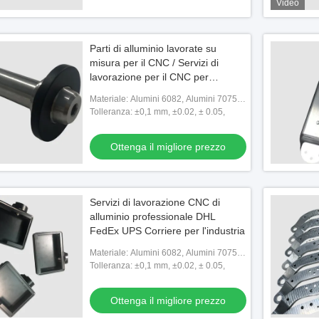
Video
Parti di alluminio lavorate su
misura per il CNC / Servizi di
lavorazione per il CNC per
l'automobile
Materiale: Alumini 6082, Alumini 7075,
Alumini 6063, Alumini 6061, rame,
Tolleranza: ±0,1 mm, ±0.02, ± 0.05,
ottone, SS304
Ottenga il migliore prezzo
Servizi di lavorazione CNC di
alluminio professionale DHL
FedEx UPS Corriere per l'industria
Materiale: Alumini 6082, Alumini 7075,
Alumini 6063, Alumini 6061, rame,
Tolleranza: ±0,1 mm, ±0.02, ± 0.05,
ottone, SS304
Ottenga il migliore prezzo