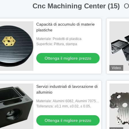
Cnc Machining Center (15)
On
Capacità di accumulo di materie
plastiche
Materiale: Prodotti di plastica
Superficie: Pittura, stampa
Ottenga il migliore prezzo
Video
Servizi industriali di lavorazione di
alluminio
Materiale: Alumini 6082, Alumini 7075,
Alumini 6063, Alumini 6061, rame,
Tolleranza: ±0,1 mm, ±0.02, ± 0.05,
ottone, SS304
Ottenga il migliore prezzo