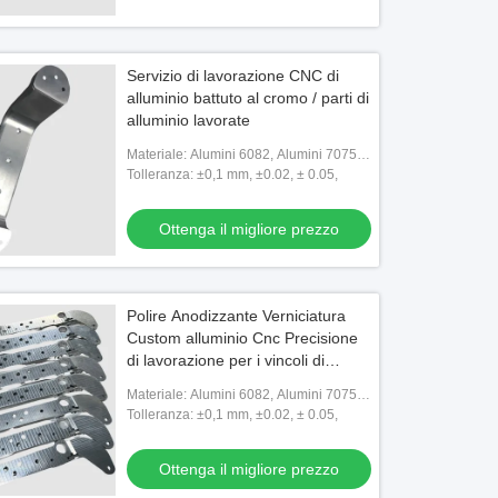
Servizio di lavorazione CNC di
alluminio battuto al cromo / parti di
alluminio lavorate
Materiale: Alumini 6082, Alumini 7075,
Alumini 6063, Alumini 6061, rame,
Tolleranza: ±0,1 mm, ±0.02, ± 0.05,
ottone, SS304
Ottenga il migliore prezzo
Polire Anodizzante Verniciatura
Custom alluminio Cnc Precisione
di lavorazione per i vincoli di
bilancio
Materiale: Alumini 6082, Alumini 7075,
Alumini 6063, Alumini 6061, rame,
Tolleranza: ±0,1 mm, ±0.02, ± 0.05,
ottone, SS304
Ottenga il migliore prezzo