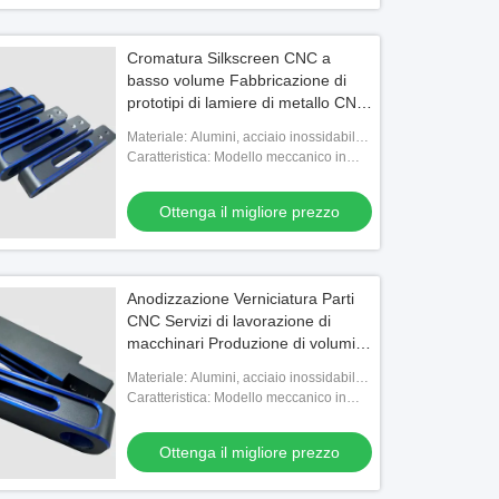
Cromatura Silkscreen CNC a
basso volume Fabbricazione di
prototipi di lamiere di metallo CNC
Torno CNC
Materiale: Alumini, acciaio inossidabile,
ottone, titanio, plastica
Caratteristica: Modello meccanico in
metallo
Ottenga il migliore prezzo
Anodizzazione Verniciatura Parti
CNC Servizi di lavorazione di
macchinari Produzione di volumi
elevati e bassi
Materiale: Alumini, acciaio inossidabile,
ottone, titanio, plastica
Caratteristica: Modello meccanico in
metallo
Ottenga il migliore prezzo