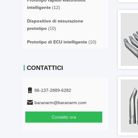
Prototipo rapido elettronico
intelligente
(12)
Dispositivo di misurazione
prototipo
(10)
Prototipo di ECU intelligente
(10)
CONTATTICI
86-137-2889-6282
baranarm@baranarm.com
Contatto ora