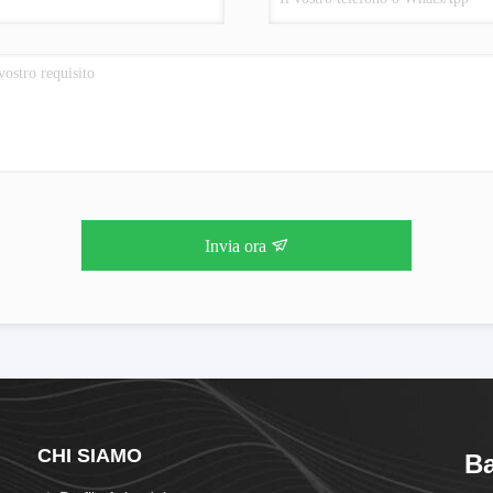
Invia ora
CHI SIAMO
Ba