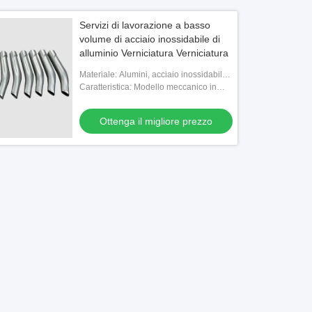
Servizi di lavorazione a basso
volume di acciaio inossidabile di
alluminio Verniciatura Verniciatura
Materiale: Alumini, acciaio inossidabile,
ottone, titanio, plastica
Caratteristica: Modello meccanico in
metallo
Ottenga il migliore prezzo