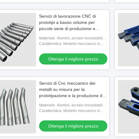
Servizi di lavorazione CNC di
prototipi a basso volume per
piccole serie di produzione e
prototipazione rapida
Materiale: Alumini, acciaio inossidabile,
ottone, titanio, plastica
Caratteristica: Modello meccanico in
metallo
Ottenga il migliore prezzo
Servizi di Cnc meccanico dei
metalli su misura per la
prototipazione e la produzione di
piccoli lotti
Materiale: Alumini, acciaio inossidabile,
ottone, titanio, plastica
Caratteristica: Modello meccanico in
metallo
Ottenga il migliore prezzo