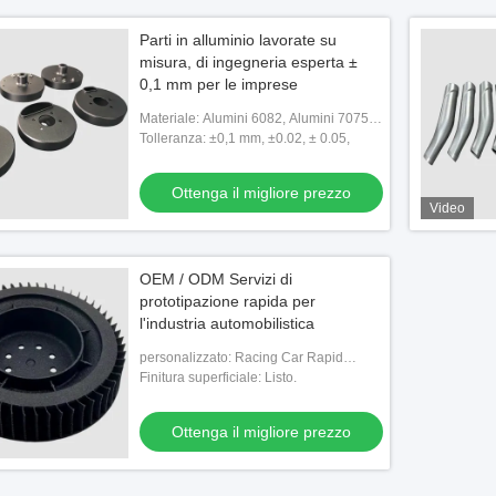
Parti in alluminio lavorate su
misura, di ingegneria esperta ±
0,1 mm per le imprese
Materiale: Alumini 6082, Alumini 7075,
Alumini 6063, Alumini 6061, rame,
Tolleranza: ±0,1 mm, ±0.02, ± 0.05,
ottone, SS304
Ottenga il migliore prezzo
Video
OEM / ODM Servizi di
prototipazione rapida per
l'industria automobilistica
personalizzato: Racing Car Rapid
Prototyping Mockup
Finitura superficiale: Listo.
Ottenga il migliore prezzo