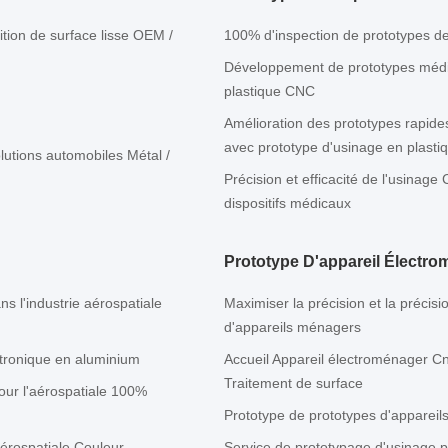
tion de surface lisse OEM /
100% d'inspection de prototypes de
Développement de prototypes médic
plastique CNC
Amélioration des prototypes rapides
avec prototype d'usinage en plast
olutions automobiles Métal /
Précision et efficacité de l'usina
dispositifs médicaux
Prototype D'appareil Électr
s l'industrie aérospatiale
Maximiser la précision et la précis
d'appareils ménagers
ctronique en aluminium
Accueil Appareil électroménager C
Traitement de surface
ur l'aérospatiale 100%
Prototype de prototypes d'apparei
érospatiale Couleur
Service de prototypage d'usinage p