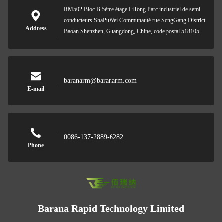
RM502 Bloc B 5ème étage LiTong Parc industriel de semi-
conducteurs ShaPuWei Communauté rue SongGang District
Address
Baoan Shenzhen, Guangdong, Chine, code postal 518105
baranarm@baranarm.com
E-mail
0086-137-2889-6282
Phone
Barana Rapid Technology Limited