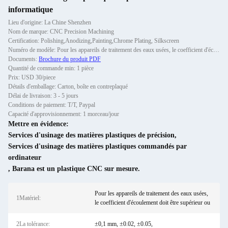
informatique
Lieu d'origine: La Chine Shenzhen
Nom de marque: CNC Precision Machining
Certification: Polishing,Anodizing,Painting,Chrome Plating, Silkscreen
Numéro de modèle: Pour les appareils de traitement des eaux usées, le coefficient d'écoulement doit être supérieur ou
Documents:
Brochure du produit PDF
Quantité de commande min: 1 pièce
Prix: USD 30/piece
Détails d'emballage: Carton, boîte en contreplaqué
Délai de livraison: 3 - 5 jours
Conditions de paiement: T/T, Paypal
Capacité d'approvisionnement: 1 morceau/jour
Mettre en évidence:
Services d'usinage des matières plastiques de précision
,
Services d'usinage des matières plastiques commandés par
ordinateur
,
Barana est un plastique CNC sur mesure.
Pour les appareils de traitement des eaux usées,
1Matériel:
le coefficient d'écoulement doit être supérieur ou
2La tolérance:
±0,1 mm, ±0.02, ±0.05,