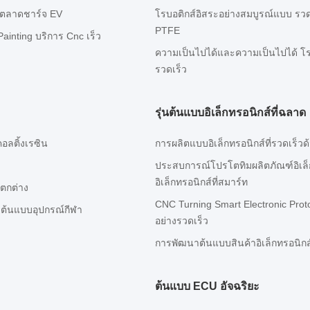
ับตลาดชาร์จ EV
โรบอติกส์อิสระอย่างสมบูรณ์แบบ ร
PTFE
ainting บริการ Cnc เร็ว
ความเป็นไปได้และความเป็นไปได้ โรบ
รวดเร็ว
รุ่นต้นแบบอิเล็กทรอนิกส์ที่ฉลาด
คอลติ้งเรซิน
การผลิตแบบอิเล็กทรอนิกส์ที่รวดเร็ว
ประสบการณ์โปรโตทิมผลิตภัณฑ์อิเล็ก
อิเล็กทรอนิกส์ที่สมาร์ท
แตกต่าง
CNC Turning Smart Electronic Pro
ต้นแบบอุปกรณ์กีฬา
อย่างรวดเร็ว
การพัฒนาต้นแบบสินค้าอิเล็กทรอนิกส
ต้นแบบ ECU อัจฉริยะ