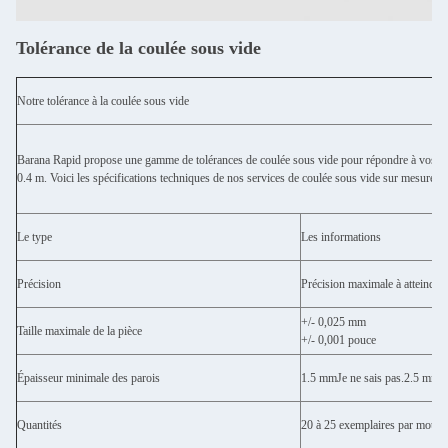
Tolérance de la coulée sous vide
Notre tolérance à la coulée sous vide
Barana Rapid propose une gamme de tolérances de coulée sous vide pour répondre à vos e
0.4 m. Voici les spécifications techniques de nos services de coulée sous vide sur mesure.
Le type
Les informations
Précision
Précision maximale à atteindr
+/- 0,025 mm
Taille maximale de la pièce
+/- 0,001 pouce
Épaisseur minimale des parois
1.5 mm
Je ne sais pas.
2.5 mm
Quantités
20 à 25 exemplaires par moule