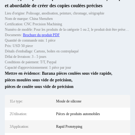
et abordable de créer des copies coulées précises
Lieu d'origine: Polissage, anodisation, peinture, chromage, sérigraphie
Nom de marque: China Shenzhen
Certification: CNC Precision Machining
Numéro de modèle: Pour les produits de la catégorie 1 ou 2, le produit doit être présenté sous forme d'une marque.
Documents:
Brochure du produit PDF
Quantité de commande min: 1 pièce
Prix: USD 50 piece
Détails d'emballage: Cartons, boîtes en contreplaqué
Délai de livraison: 3 - 5 jours
Conditions de paiement: T/T, Paypal
Capacité d'approvisionnement: 1 pièce par jour
Mettre en évidence:
Barana pièces coulées sous vide rapide
,
pièces moulées sous vide de précision
,
pièces de coulée sous vide de précision
1Le type:
Moule de silicone
2Utilisation:
Pièces de produits automobiles
3Application:
Rapid Prototyping