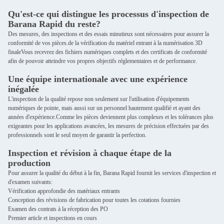
Qu'est-ce qui distingue les processus d'inspection de
Barana Rapid du reste?
Des mesures, des inspections et des essais minutieux sont nécessaires pour assurer la
conformité de vos pièces.de la vérification du matériel entrant à la numérisation 3D
finaleVous recevrez des fichiers numériques complets et des certificats de conformité
afin de pouvoir atteindre vos propres objectifs réglementaires et de performance.
Une équipe internationale avec une expérience
inégalée
L'inspection de la qualité repose non seulement sur l'utilisation d'équipements
numériques de pointe, mais aussi sur un personnel hautement qualifié et ayant des
années d'expérience.Comme les pièces deviennent plus complexes et les tolérances plus
exigeantes pour les applications avancées, les mesures de précision effectuées par des
professionnels sont le seul moyen de garantir la perfection.
Inspection et révision à chaque étape de la
production
Pour assurer la qualité du début à la fin, Barana Rapid fournit les services d'inspection et
d'examen suivants:
Vérification approfondie des matériaux entrants
Conception des révisions de fabrication pour toutes les cotations fournies
Examen des contrats à la réception des PO
Premier article et inspections en cours