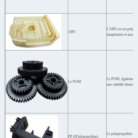
L'ABS est un polymère
ABS
température et aux pr
Le POM, également con
Le POM
une stabilité dimensio
Le polypropylène (PP)
PP ((Polypropylène)