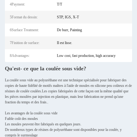
4Payment:
T/T
5Format du dessin:
STP, IGS, X-T
6Surface Treatment:
De burr, Painting
7Finition de surface:
Il est lisse.
8Advantages:
Low cost, fast production, high accuracy
Qu'est- ce que la coulée sous vide?
La coulée sous vide au polyuréthane est une technique spécialisée pour fabriquer des
copies de haute fidélité de motifs maîtres à l'aide de moules en silicone peu coûteux et de
résines de coulée coulées.Les copies fabriquées de cette façon ont la même qualité que
les pièces moulées par injection en plastique, mais leur fabrication ne prend qu'une
fraction du temps et des frais..
Les avantages de la coulée sous vide
Faible coût des moules
Les moules peuvent être fabriqués en quelques jours.
De nombreux types de résines de polyuréthane sont disponibles pour la coulée, y
compris le surmoulage