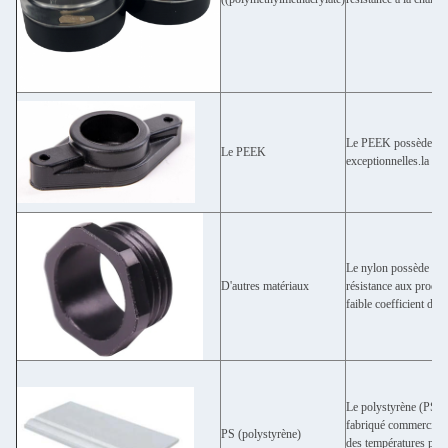
Le PEEK possède une r
Le PEEK
exceptionnelles.la fat
Le nylon possède des p
D'autres matériaux
résistance aux produi
faible coefficient de f
Le polystyrène (PS) e
fabriqué commercialem
PS (polystyrène)
des températures plus