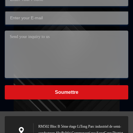
Soumettre
RM502 Bloc B 5ème étage LiTong Parc industriel de semi-
conducteurs ShaPuWei Communauté rue SongGang District