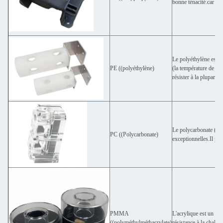
bonne ténacité.car il 
Le polyéthylène est i
PE ((polyéthylène)
(la température de fo
résister à la plupart d
Le polycarbonate (PC
PC ((Polycarbonate)
exceptionnelles.Il po
PMMA
L'acrylique est un mat
((polyméthylméthacrylate)
résistance à la chaleur