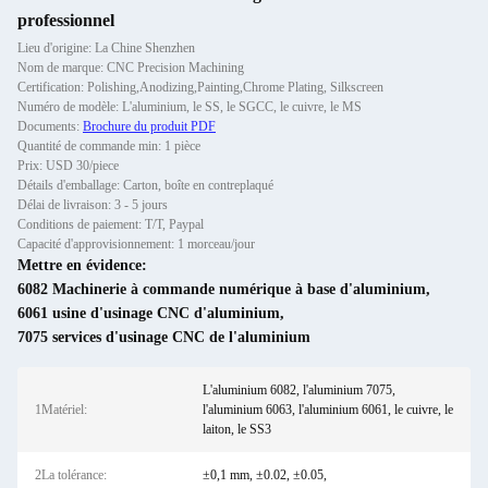
professionnel
Lieu d'origine: La Chine Shenzhen
Nom de marque: CNC Precision Machining
Certification: Polishing,Anodizing,Painting,Chrome Plating, Silkscreen
Numéro de modèle: L'aluminium, le SS, le SGCC, le cuivre, le MS
Documents:
Brochure du produit PDF
Quantité de commande min: 1 pièce
Prix: USD 30/piece
Détails d'emballage: Carton, boîte en contreplaqué
Délai de livraison: 3 - 5 jours
Conditions de paiement: T/T, Paypal
Capacité d'approvisionnement: 1 morceau/jour
Mettre en évidence:
6082 Machinerie à commande numérique à base d'aluminium
,
6061 usine d'usinage CNC d'aluminium
,
7075 services d'usinage CNC de l'aluminium
L'aluminium 6082, l'aluminium 7075,
1Matériel:
l'aluminium 6063, l'aluminium 6061, le cuivre, le
laiton, le SS3
2La tolérance:
±0,1 mm, ±0.02, ±0.05,