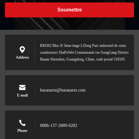
Soumettre
RM502 Bloc B 5ème étage LiTong Parc industriel de semi-
conducteurs ShaPuWei Communauté rue SongGang District
Address
Baoan Shenzhen, Guangdong, Chine, code postal 518105
baranarm@baranarm.com
E-mail
0086-137-2889-6282
Phone