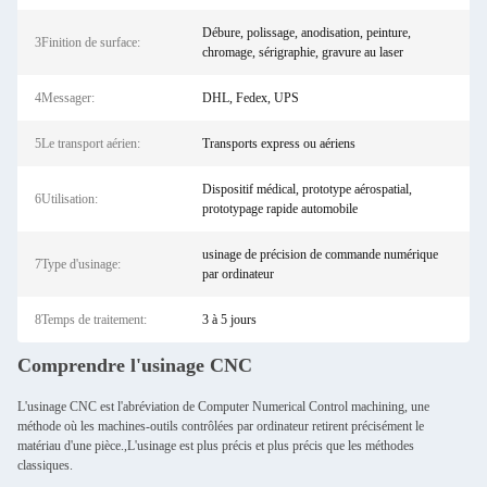
Débure, polissage, anodisation, peinture,
3Finition de surface:
chromage, sérigraphie, gravure au laser
4Messager:
DHL, Fedex, UPS
5Le transport aérien:
Transports express ou aériens
Dispositif médical, prototype aérospatial,
6Utilisation:
prototypage rapide automobile
usinage de précision de commande numérique
7Type d'usinage:
par ordinateur
8Temps de traitement:
3 à 5 jours
Comprendre l'usinage CNC
L'usinage CNC est l'abréviation de Computer Numerical Control machining, une
méthode où les machines-outils contrôlées par ordinateur retirent précisément le
matériau d'une pièce.,L'usinage est plus précis et plus précis que les méthodes
classiques.