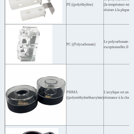
PE ((polyéthylène)
(la température minim
résister à la plupart 
Le polycarbonate (PC
PC ((Polycarbonate)
exceptionnelles.Il po
PMMA
L'acrylique est un ma
((polyméthylméthacrylate)
résistance à la chaleur