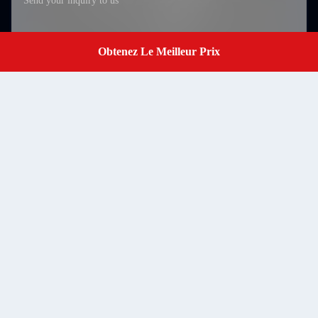
Obtenez Le Meilleur Prix
Get A Quote
Soumettre
RM502 Bloc B 5ème étage LiTong Parc industriel de semi-
conducteurs ShaPuWei Communauté rue SongGang District
Address
Baoan Shenzhen, Guangdong, Chine, code postal 518105
baranarm@baranarm.com