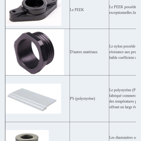
Le PEEK possède une r
Le PEEK
exceptionnelles.fatigu
Le nylon possède des 
D'autres matériaux
résistance aux produi
faible coefficient de f
Le polystyrène (PS) e
fabriqué commercialem
PS (polystyrène)
des températures plus
offrant un large évent
Les élastomères sont 