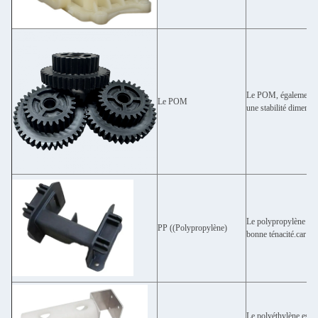
Le POM, également co
Le POM
une stabilité dimensio
Le polypropylène (PP)
PP ((Polypropylène)
bonne ténacité.car il
Le polyéthylène est i