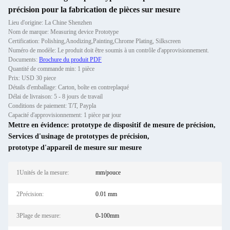
précision pour la fabrication de pièces sur mesure
Lieu d'origine: La Chine Shenzhen
Nom de marque: Measuring device Prototype
Certification: Polishing,Anodizing,Painting,Chrome Plating, Silkscreen
Numéro de modèle: Le produit doit être soumis à un contrôle d'approvisionnement.
Documents:
Brochure du produit PDF
Quantité de commande min: 1 pièce
Prix: USD 30 piece
Détails d'emballage: Carton, boîte en contreplaqué
Délai de livraison: 5 - 8 jours de travail
Conditions de paiement: T/T, Paypla
Capacité d'approvisionnement: 1 pièce par jour
Mettre en évidence:
prototype de dispositif de mesure de précision
,
Services d'usinage de prototypes de précision
,
prototype d'appareil de mesure sur mesure
1Unités de la mesure:
mm/pouce
2Précision:
0.01 mm
3Plage de mesure:
0-100mm