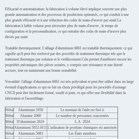
Efficacité et automatisation: la fabrication à volume élevé implique souvent une plus
grande automatisation et des processus de production optimisés, ce qui conduit à une
plus grande efficacité et à une réduction des coûts de main-d'œuvre par unité.La
fabrication à faible volume peut nécessiter plus de main-d'œuvre., le temps de
configuration et la personnalisation, ce qui entraîne des coûts de main-d'œuvre plus
élevés par unité.
Traitable thermiquement: L'alliage d'aluminium 6061 est traitable thermiquement, ce qui
signifie qu'il peut être renforcé par des procédés de traitement thermique tels que le
traitement thermique par solution et le vieillissement.Cela permet d'améliorer encore les
propriétés mécaniques des pièces usinées, y compris une résistance et une dureté
accrues, tout en maintenant une bonne usinabilité.
Versatilité: l'alliage d'aluminium 6061 est très polyvalent et peut être utilisé dans un large
éventail d'applications.ce qui en fait un choix privilégié pour les procédés d'usinage
CNCIl peut être facilement formé, soudé et joint, ce qui offre une flexibilité dans la
fabrication et l'assemblage.
Métal
Aluminium 1050
Le montant de l'aide est fixé à:
Métal
Alumine 1060
Le nombre de personnes concernées
Métal
D'aluminium 2024
L.A. 2024
Métal
Aluminium 5052-H11
L'utilisation de produits chimiques est autorisée.
Métal
Aluminium 5083
Les États membres