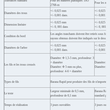
Tolérances standard
Pour les matières plastiques: ISO
Pour les mat
2768-m
+/- 0,025 mm
+/- 0,025 m
Diamètres des trous
+/- 0,001 dans.
+/- 0,001 dan
+/- 0,025 mm
+/- 0,025 m
Dimension linéaire
+/- 0, 001 dans
+/- 0, 001 da
Les angles tranchants doivent être retirés sous forme
Condition du bord
rayons obtenus doivent être indiqués sur le dessin.
+/- 0,025 mm
+/- 0,025 m
Diamètres de l'arbre
+/- 0,001 dans.
+/- 0,001 dan
Diamètre: Φ 1,5-5 mm, profondeur: 3
× diamètre
Diamètre: Φ 
Les fils et les trous creusés
Diamètre: Φ 5 mm ou plus,
Diamètre: Φ 
profondeur: 4-6 × diamètre
Types de fils
Barana Rapid peut produire des fils de n'importe quell
Largeur minimale de 0,5 mm,
Barana Rapid 
Le texte
profondeur de 0,1 mm
standard pou
Temps de réalisation
3 jours ouvrables
3 jours ouvra