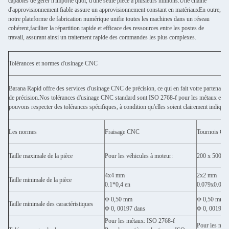
capables de gérer n'importe quoi, d'une seule pièce à plusieurs millions.Une chaîne
d'approvisionnement fiable assure un approvisionnement constant en matériauxEn outre,
notre plateforme de fabrication numérique unifie toutes les machines dans un réseau
cohérent,faciliter la répartition rapide et efficace des ressources entre les postes de
travail, assurant ainsi un traitement rapide des commandes les plus complexes.
Tolérances et normes d'usinage CNC
Barana Rapid offre des services d'usinage CNC de précision, ce qui en fait votre partenaire 
de précision.Nos tolérances d'usinage CNC standard sont ISO 2768-f pour les métaux et I
pouvons respecter des tolérances spécifiques, à condition qu'elles soient clairement indiqué
Les normes
Fraisage CNC
Tournois C
Taille maximale de la pièce
Pour les véhicules à moteur:
200 x 500 
4x4 mm
2x2 mm
Taille minimale de la pièce
0.1*0,4 en
0.079x0.079
Φ 0,50 mm
Φ 0,50 mm
Taille minimale des caractéristiques
Φ 0, 00197 dans
Φ 0, 00197 
Pour les métaux: ISO 2768-f
Pour les mét