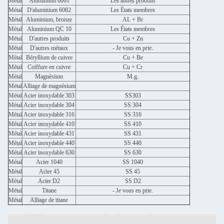
Métal
Aluminium 6061
Les autres produits
Métal
D'aluminium 6082
Les États membres
Métal
Aluminium, bronze
AL + Br
Métal
Aluminium QC 10
Les États membres
Métal
D'autres produits
Cu + Zn
Métal
D'autres métaux
- Je vous en prie.
Métal
Béryllium de cuivre
Cu + Be
Métal
Coiffure en cuivre
Cu + Cr
Métal
Magnésium
M.g.
Métal
Alliage de magnésium
Métal
Acier inoxydable 303
SS303
Métal
Acier inoxydable 304
SS 304
Métal
Acier inoxydable 316
SS 316
Métal
Acier inoxydable 410
SS 410
Métal
Acier inoxydable 431
SS 431
Métal
Acier inoxydable 440
SS 440
Métal
Acier inoxydable 630
SS 630
Métal
Acier 1040
SS 1040
Métal
Acier 45
SS 45
Métal
Acier D2
SS D2
Métal
Titane
- Je vous en prie.
Métal
Alliage de titane