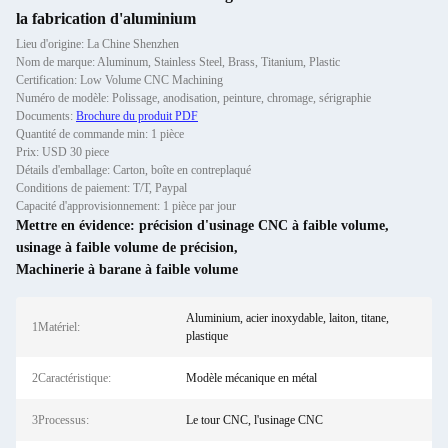
la fabrication d'aluminium
Lieu d'origine: La Chine Shenzhen
Nom de marque: Aluminum, Stainless Steel, Brass, Titanium, Plastic
Certification: Low Volume CNC Machining
Numéro de modèle: Polissage, anodisation, peinture, chromage, sérigraphie
Documents:
Brochure du produit PDF
Quantité de commande min: 1 pièce
Prix: USD 30 piece
Détails d'emballage: Carton, boîte en contreplaqué
Conditions de paiement: T/T, Paypal
Capacité d'approvisionnement: 1 pièce par jour
Mettre en évidence:
précision d'usinage CNC à faible volume
,
usinage à faible volume de précision
,
Machinerie à barane à faible volume
Aluminium, acier inoxydable, laiton, titane,
1Matériel:
plastique
2Caractéristique:
Modèle mécanique en métal
3Processus:
Le tour CNC, l'usinage CNC