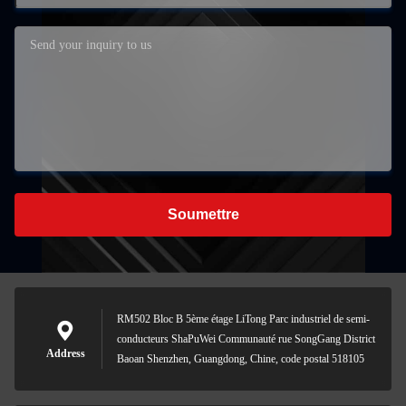
Soumettre
RM502 Bloc B 5ème étage LiTong Parc industriel de semi-
conducteurs ShaPuWei Communauté rue SongGang District
Address
Baoan Shenzhen, Guangdong, Chine, code postal 518105