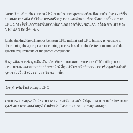
โดยเปรียบเทียบกัน การบด CNC รวมถึงการหมุนของเครื่องมือการตัด ในขณะที่ชิ้น
งานยังคงหยุดนิ่ง ทําให้สามารถสร้างรูปร่างและลักษณะที่ซับซ้อนมากขึ้นการบด
CNC มักจะใช้ในการผลิตชิ้นส่วนที่มีกณิตศาสตร์ที่ซับซ้อนเช่น สล็อต กระเป๋า และ
โปรไฟล์ 3 มิติที่ซับซ้อน
Understanding the difference between CNC milling and CNC turning is valuable in
determining the appropriate machining process based on the desired outcome and the
specific requirements of the part or component.
ถ้าคุณต้องการข้อมูลเพิ่มเติม เกี่ยวกับความแตกต่างระหว่าง CNC milling และ
CNC turnsคุณสามารถอ้างอิงจากลิงค์ที่คุณให้มา หรือสํารวจแหล่งข้อมูลเพิ่มเติมที่
ขุดเข้าไปในหัวข้ออย่างละเอียดมากขึ้น.
วัสดุสําหรับชิ้นส่วนหมุน CNC
กระบวนการหมุน CNC ของเราสามารถใช้งานได้กับวัสดุมากมาย รวมถึงโลหะและพลาสติ
สูงเช็คบางส่วนของวัสดุทั่วไปสําหรับโครงการ CNC การหมุนของคุณ