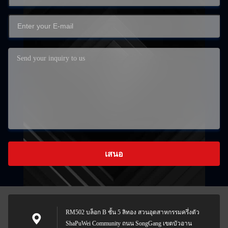
เสนอ
RM502 บล็อก B ชั้น 5 ลิทอง สวนอุตสาหกรรมครึ่งตัว
ShaPuWei Community ถนน SongGang เขตบัวอาน