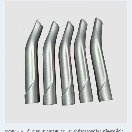
การหมุน CNC เป็นรูปแบบของการแปรรูปแม่นยําที่วัสดุถูกตัดโดยเครื่องตัดที่เข้า