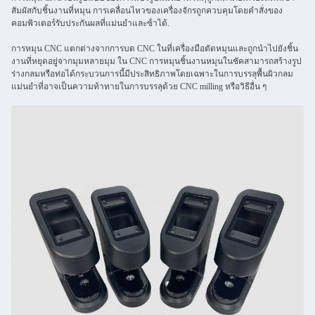
สัมผัสกับชิ้นงานที่หมุน การเคลื่อนไหวของเครื่องจักรถูกควบคุมโดยคําสั่งของ
คอมพิวเตอร์รับประกันผลที่แม่นยําและซ้ําได้.
การหมุน CNC แตกต่างจากการบด CNC ในที่เครื่องมือตัดหมุนและถูกนําไปยังชิ้น
งานที่หยุดอยู่จากมุมหลายมุม ใน CNC การหมุนชิ้นงานหมุนในชัคสามารถสร้างรูป
ร่างกลมหรือท่อได้กระบวนการนี้มีประสิทธิภาพโดยเฉพาะในการบรรลุพื้นผิวกลม
แม่นยําที่อาจเป็นความท้าทายในการบรรลุด้วย CNC milling หรือวิธีอื่น ๆ