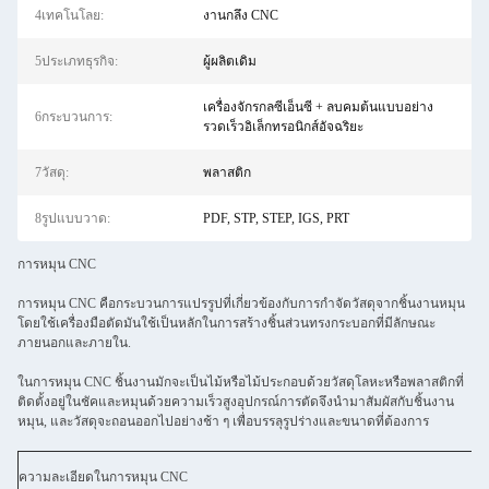
4เทคโนโลย:
งานกลึง CNC
5ประเภทธุรกิจ:
ผู้ผลิตเดิม
เครื่องจักรกลซีเอ็นซี + ลบคมต้นแบบอย่าง
6กระบวนการ:
รวดเร็วอิเล็กทรอนิกส์อัจฉริยะ
7วัสดุ:
พลาสติก
8รูปแบบวาด:
PDF, STP, STEP, IGS, PRT
การหมุน CNC
การหมุน CNC คือกระบวนการแปรรูปที่เกี่ยวข้องกับการกําจัดวัสดุจากชิ้นงานหมุน
โดยใช้เครื่องมือตัดมันใช้เป็นหลักในการสร้างชิ้นส่วนทรงกระบอกที่มีลักษณะ
ภายนอกและภายใน.
ในการหมุน CNC ชิ้นงานมักจะเป็นไม้หรือไม้ประกอบด้วยวัสดุโลหะหรือพลาสติกที่
ติดตั้งอยู่ในชัคและหมุนด้วยความเร็วสูงอุปกรณ์การตัดจึงนํามาสัมผัสกับชิ้นงาน
หมุน, และวัสดุจะถอนออกไปอย่างช้า ๆ เพื่อบรรลุรูปร่างและขนาดที่ต้องการ
ความละเอียดในการหมุน CNC