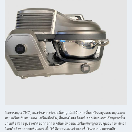
ในการหมุน CNC, แผงว่างของวัสดุสต็อปถูกถือไว้อย่างมั่นคงในหมุนของหมุนและ
หมุนพร้อมกับหมุนเอง. เครื่องมือตัด, ที่ยังคงไม่เคลื่อนที่,จากนั้นจะถอนวัสดุจากชิ้น
งานเพื่อสร้างรูปร่างที่ต้องการการเคลื่อนไหวของเครื่องจักรถูกควบคุมอย่างแม่นยํา
โดยคําสั่งของคอมพิวเตอร์ เพื่อให้มีความแม่นยําและซ้ําในกระบวนการผลิต