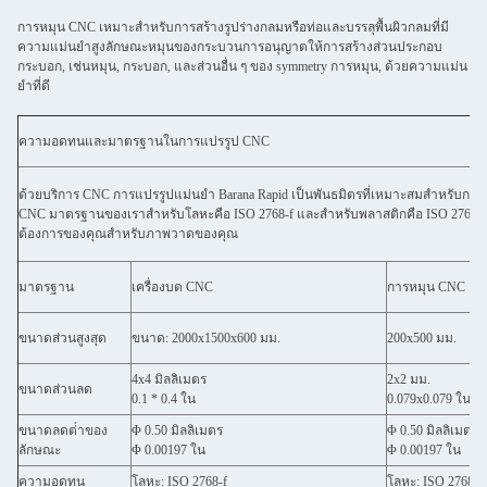
การหมุน CNC เหมาะสําหรับการสร้างรูปร่างกลมหรือท่อและบรรลุพื้นผิวกลมที่มี
ความแม่นยําสูงลักษณะหมุนของกระบวนการอนุญาตให้การสร้างส่วนประกอบ
กระบอก, เช่นหมุน, กระบอก, และส่วนอื่น ๆ ของ symmetry การหมุน, ด้วยความแม่น
ยําที่ดี
ความอดทนและมาตรฐานในการแปรรูป CNC
ด้วยบริการ CNC การแปรรูปแม่นยํา Barana Rapid เป็นพันธมิตรที่เหมาะสมสําหรับก
CNC มาตรฐานของเราสําหรับโลหะคือ ISO 2768-f และสําหรับพลาสติกคือ ISO 2768
ต้องการของคุณสําหรับภาพวาดของคุณ
มาตรฐาน
เครื่องบด CNC
การหมุน CNC
ขนาดส่วนสูงสุด
ขนาด: 2000x1500x600 มม.
200x500 มม.
4x4 มิลลิเมตร
2x2 มม.
ขนาดส่วนลด
0.1 * 0.4 ใน
0.079x0.079 ใน
ขนาดลดต่ําของ
Φ 0.50 มิลลิเมตร
Φ 0.50 มิลลิเมตร
ลักษณะ
Φ 0.00197 ใน
Φ 0.00197 ใน
ความอดทน
โลหะ: ISO 2768-f
โลหะ: ISO 2768-f