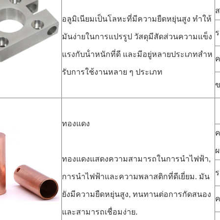
ส
อลูมิเนียมเป็นโลหะที่มีความยืดหยุ่นสูง ทําให้
ร
มันง่ายในการแปรรูป วัสดุมีสัดส่วนความแข็ง
แรงกับน้ําหนักที่ดี และมีอยู่หลายประเภทสําห
รับการใช้งานหลาย ๆ ประเภท
ข
ทองแดง
ค
ผ
ทองแดงแสดงความสามารถในการนําไฟฟ้า,
ร
การนําไฟฟ้าและความพลาสติกที่ดีเยี่ยม. มัน
ยังมีความยืดหยุ่นสูง, ทนทานต่อการกัดสนอง
และสามารถเชื่อมง่าย.