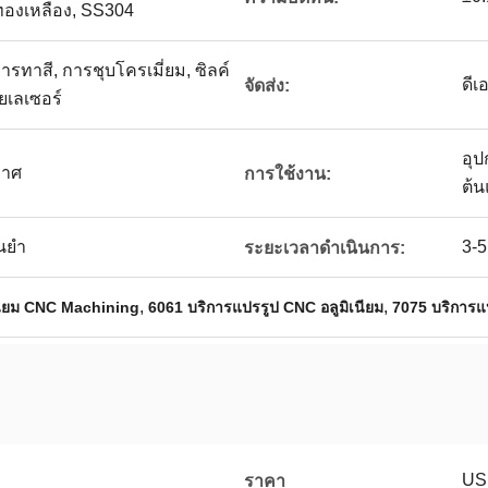
ทองเหลือง, SS304
ารทาสี, การชุบโครเมี่ยม, ซิลค์
ดีเ
จัดส่ง:
ยเลเซอร์
อุ
กาศ
การใช้งาน:
ต้
่นยำ
3-5
ระยะเวลาดำเนินการ:
,
,
เนียม CNC Machining
6061 บริการแปรรูป CNC อลูมิเนียม
7075 บริการแป
US
ราคา