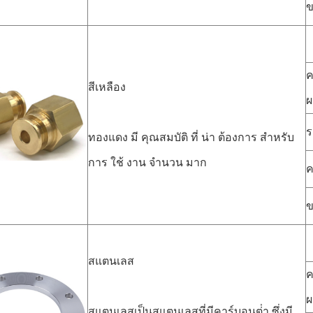
ข
ค
สีเหลือง
ผ
ร
ทองแดง มี คุณสมบัติ ที่ น่า ต้องการ สําหรับ
การ ใช้ งาน จํานวน มาก
ข
สแตนเลส
ค
ผ
สแตนเลสเป็นสแตนเลสที่มีคาร์บอนต่ํา ซึ่งมี