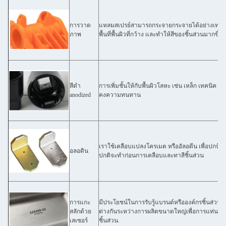
การวาด
แหลมสเปรย์สามารถกระจายกระจายได้อย่างเท่าเที
ภาพ
พื้นที่พื้นผิวที่กว้าง และทําให้สีของชิ้นส่วนมากขึ้น
สีดํา
การเพิ่มชั้นให้กับพื้นผิวโลหะ เช่น เหล็ก เทคนิค 
anodized
คงความทนทาน
เราใช้เคลือบแปลงโครเมต หรืออัลอดีน เพื่อปกป้องอ
อลอดิน
ปกติจะทําก่อนการเคลือบและทาสีชิ้นส่วน
การแกะ
มีประโยชน์ในการรับรู้แบรนด์หรือองค์กรชิ้นส่วน เรา
สลักด้วย
ต่างกันระหว่างการผลิตขนาดใหญ่เพื่อการแท่นบาร
เลเซอร์
ชิ้นส่วน.