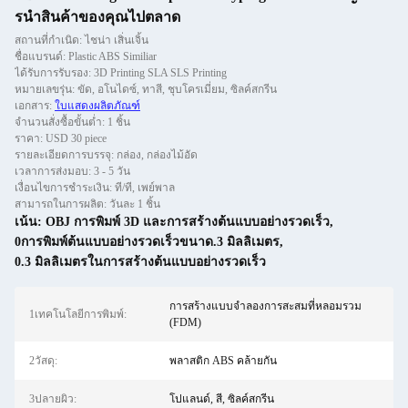
รนําสินค้าของคุณไปตลาด
สถานที่กำเนิด: ไชน่า เสิ่นเจิ้น
ชื่อแบรนด์: Plastic ABS Similiar
ได้รับการรับรอง: 3D Printing SLA SLS Printing
หมายเลขรุ่น: ขัด, อโนไดซ์, ทาสี, ชุบโครเมี่ยม, ซิลค์สกรีน
เอกสาร:
ใบแสดงผลิตภัณฑ์
จำนวนสั่งซื้อขั้นต่ำ: 1 ชิ้น
ราคา: USD 30 piece
รายละเอียดการบรรจุ: กล่อง, กล่องไม้อัด
เวลาการส่งมอบ: 3 - 5 วัน
เงื่อนไขการชำระเงิน: ที/ที, เพย์พาล
สามารถในการผลิต: วันละ 1 ชิ้น
เน้น:
OBJ การพิมพ์ 3D และการสร้างต้นแบบอย่างรวดเร็ว
,
0การพิมพ์ต้นแบบอย่างรวดเร็วขนาด.3 มิลลิเมตร
,
0.3 มิลลิเมตรในการสร้างต้นแบบอย่างรวดเร็ว
การสร้างแบบจำลองการสะสมที่หลอมรวม
1เทคโนโลยีการพิมพ์:
(FDM)
2วัสดุ:
พลาสติก ABS คล้ายกัน
3ปลายผิว:
โปแลนด์, สี, ซิลค์สกรีน