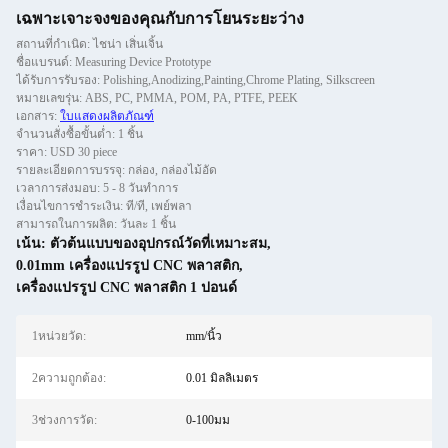
เฉพาะเจาะจงของคุณกับการโยนระยะว่าง
สถานที่กำเนิด: ไชน่า เสิ่นเจิ้น
ชื่อแบรนด์: Measuring Device Prototype
ได้รับการรับรอง: Polishing,Anodizing,Painting,Chrome Plating, Silkscreen
หมายเลขรุ่น: ABS, PC, PMMA, POM, PA, PTFE, PEEK
เอกสาร:
ใบแสดงผลิตภัณฑ์
จำนวนสั่งซื้อขั้นต่ำ: 1 ชิ้น
ราคา: USD 30 piece
รายละเอียดการบรรจุ: กล่อง, กล่องไม้อัด
เวลาการส่งมอบ: 5 - 8 วันทำการ
เงื่อนไขการชำระเงิน: ที/ที, เพย์พลา
สามารถในการผลิต: วันละ 1 ชิ้น
เน้น:
ตัวต้นแบบของอุปกรณ์วัดที่เหมาะสม
,
0.01mm เครื่องแปรรูป CNC พลาสติก
,
เครื่องแปรรูป CNC พลาสติก 1 ปอนด์
1หน่วยวัด:
mm/นิ้ว
2ความถูกต้อง:
0.01 มิลลิเมตร
3ช่วงการวัด:
0-100มม