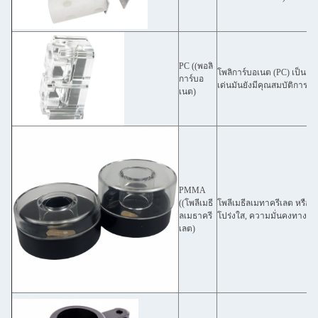
PC ((พอลิ
โพลิการ์บอเนต (PC) เป็นเท
การ์บอ
เด่นมันยังมีคุณสมบัติการ
เนต)
PMMA
((โพลีเมธี
โพลีเมธีลเมทาครีเลต หรือ เ
ลเมธาครี
โปร่งใส, ความมั่นคงทางเ
เลต)