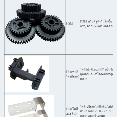
POM หรือที่รู้จักกันในชื่อ 
POM
แรง, ความทนทานต่ออุณหภู
โพลีโปรพีเลน (PP) เป็นวัส
PP ((พอลิ
คุณลักษณะที่โดดเด่นที่สุด
โพรพีเลน)
หลาย.
โพลีเอธีเลนไม่มีกลิ่น ไม่เป็
PE ((โพลี
สามารถถึง -100 ~ -70 °C)
เอเธลีน)
ต่อการออกซิเดชั่น)