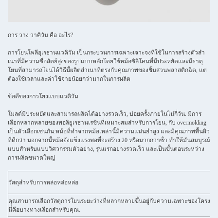
การ วาง วาคิวัม คือ อะไร?
การโยนโพลีอุเรธานแวคิวัม เป็นกระบวนการเฉพาะเจาะจงที่ใช้ในการสร้างตัวสํา
เนาที่มีความซื่อสัตย์สูงของรูปแบบหลักโดยใช้หม้อซิลิโคนที่มีประหยัดและมีธาตุ
โยนที่สามารถโยนได้วิธีนี้ผลิตสําเนาที่ตรงกับคุณภาพของชิ้นส่วนพลาสติกฉีด, แต่
ต้องใช้เวลาและค่าใช้จ่ายน้อยกว่ามากในการผลิต
ข้อดีของการโยงแบบแวคิวัม
โมลด์มีประหยัดและสามารถผลิตได้อย่างรวดเร็ว, บ่อยครั้งภายในไม่กี่วัน. มีการ
เลือกหลากหลายของพอลิยูเรธานเรซินที่เหมาะสมสําหรับการโยน, กับ overmolding
เป็นตัวเลือกเช่นกัน.หม้อที่ทําจากหม้อเหล่านี้มีความแม่นยําสูง และมีคุณภาพพื้นผิว
ที่ดีกว่า นอกจากนี้หม้อยังแข็งแรงพอที่จะสร้าง 20 หรือมากกว่าซ้ํา ทําให้มันสมบูรณ์
แบบสําหรับแบบวิศวกรรมตัวอย่าง, รุ่นแรกอย่างรวดเร็ว และเป็นขั้นตอนระหว่าง
การผลิตขนาดใหญ่
วัสดุสําหรับการหล่อหล่อหล่อ
คุณสามารถเลือกวัสดุการโยนระยะว่างที่หลากหลายขึ้นอยู่กับความเฉพาะของโครงก
นี่คือบางทางเลือกสําหรับคุณ: