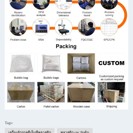
Tags:
เครื่องจักรกลซีเอ็นซีพลาสติก
พลาสติก cnc รุ่นต้น