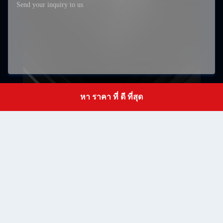
หา ราคา ที่ ดี ที่สุด
เสนอ
Get a Quote
RM502 บล็อก B ชั้น 5 ลิทอง สวนอุตสาหกรรมครึ่งตัว
ShaPuWei Community ถนน SongGang เขตบัวอาน
Address
เชียงใหม่ กวางดง จีน ซีปโค้ด 518105