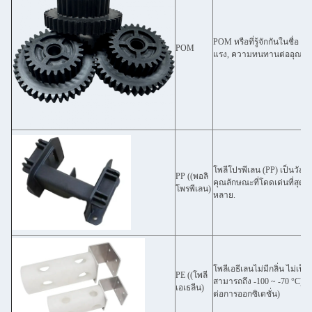
POM หรือที่รู้จักกันในชื่อ 
POM
แรง, ความทนทานต่ออุณหภู
โพลีโปรพีเลน (PP) เป็นวัส
PP ((พอลิ
คุณลักษณะที่โดดเด่นที่สุด
โพรพีเลน)
หลาย.
โพลีเอธีเลนไม่มีกลิ่น ไม่เป็
PE ((โพลี
สามารถถึง -100 ~ -70 °C)
เอเธลีน)
ต่อการออกซิเดชั่น)