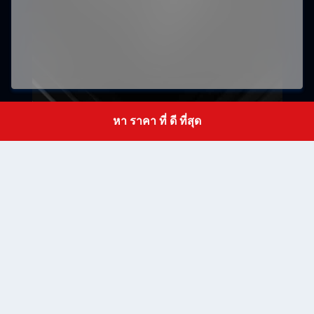
หา ราคา ที่ ดี ที่สุด
เสนอ
Get a Quote
RM502 บล็อก B ชั้น 5 ลิทอง สวนอุตสาหกรรมครึ่งตัว
ShaPuWei Community ถนน SongGang เขตบัวอาน
Address
เชียงใหม่ กวางดง จีน ซีปโค้ด 518105
baranarm@baranarm.com