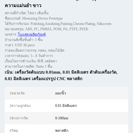
ความแม่นยํา ขาว
สถานที่กำเนิด: ไชน่า เสิ่นเจิ้น
ชื่อแบรนด์: Measuring Device Prototype
ได้รับการรับรอง: Polishing,Anodizing,Painting,Chrome Plating, Silkscreen
หมายเลขรุ่น: ABS, PC, PMMA, POM, PA, PTFE, PEEK
เอกสาร:
ใบแสดงผลิตภัณฑ์
จำนวนสั่งซื้อขั้นต่ำ: 1 ชิ้น
ราคา: USD 30 piece
รายละเอียดการบรรจุ: กล่อง, กล่องไม้อัด
เวลาการส่งมอบ: 5 - 8 วันทำการ
เงื่อนไขการชำระเงิน: ที/ที, เพย์พลา
สามารถในการผลิต: วันละ 1 ชิ้น
เน้น:
เครื่องวัดต้นแบบ 0.01mm
,
0.01 มิลลิเมตร ตัวต้นเครื่องวัด
,
0.01 มิลลิเมตร เครื่องแปรรูป CNC พลาสติก
1หน่วยวัด:
mm/นิ้ว
2ความถูกต้อง:
0.01 มิลลิเมตร
3ช่วงการวัด:
0-100มม
4วัสดุ:
พลาสติก