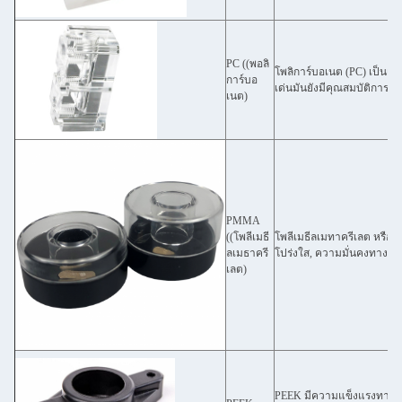
PC ((พอลิ
โพลิการ์บอเนต (PC) เป็นเท
การ์บอ
เด่นมันยังมีคุณสมบัติการ
เนต)
PMMA
((โพลีเมธี
โพลีเมธีลเมทาครีเลต หรือ เ
ลเมธาครี
โปร่งใส, ความมั่นคงทางเ
เลต)
PEEK มีความแข็งแรงทางกล