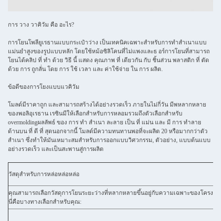
การ วาง วาคิวัม คือ อะไร?
การโยนโพลียูเรธานแบบกระเป๋าว่าง เป็นเทคนิคเฉพาะสําหรับการทําสําเนาแบบ
แม่นยําสูงของรูปแบบหลัก โดยใช้หม้อซิลิโคนที่ไม่แพงและธ อร์การโยนที่สามารถ
โยนได้คลิป ที่ ทํา ด้วย วิธี นี้ แสดง คุณภาพ ที่ เดียวกัน กับ ชิ้นส่วน พลาสติก ที่ ตัด
ด้วย การ ถูกลั่น โดย การ ใช้ เวลา และ ค่าใช้จ่าย ใน การ ผลิต.
ข้อดีของการโยงแบบแวคิวัม
โมลด์มีราคาถูก และสามารถสร้างได้อย่างรวดเร็ว ภายในไม่กี่วัน มีพหลากหลาย
ของพอลิอุเรธาน เรซินมีให้เลือกสําหรับการหลอมรวมถึงตัวเลือกสําหรับ
overmoldingผลลัพธ์ ของ การ ทํา สําเนา ละลาย เป็น ที่ แม่น และ มี การ ทําลาย
ด้านบน ที่ ดี ที่ สุดนอกจากนี้ โมลด์มีความทนทานพอที่จะผลิต 20 หรือมากกว่าตัว
สําเนา ซึ่งทําให้มันเหมาะสมสําหรับการออกแบบวิศวกรรม, ตัวอย่าง, แบบต้นแบบ
อย่างรวดเร็ว และเป็นสะพานสู่การผลิต
วัสดุสําหรับการหล่อหล่อหล่อ
คุณสามารถเลือกวัสดุการโยนระยะว่างที่หลากหลายขึ้นอยู่กับความเฉพาะของโครงก
นี่คือบางทางเลือกสําหรับคุณ: