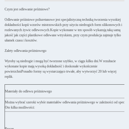
Czym jest odlewanie próżniowe?
Odlewanie próżniowe poliuretanowe jest specjalistyczną techniką tworzenia wysokiej
dokładności kopii wzorów mistrzowskich przy użyciu niedrogich form silikonowych i
rozlewanych żywic odlewowych.Kopie wykonane w ten sposób wykazują taką samą
jakość jak części plastikowe odlewane wtryskiem, przy czym produkcja zajmuje tylko
ułamek czasu i kosztów.
Zalety odlewania próżniowego
Wyroby są niedrogie i mogą być tworzone szybko, w ciągu kilku dni.W rezultacie
wykonane kopie mają wysoką dokładność i doskonałe wykończenie
powierzchniPonadto formy są wystarczająco trwałe, aby wytworzyć 20 lub więcej
replik.
Materiały do odlewu próżniowego
Można wybrać szeroki wybór materiałów odlewania próżniowego w zależności od specyfik
Oto kilka możliwości:
Proces