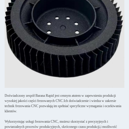
Doświadczony zespół Barana Rapid jest cennym atutem w zapewnieniu produkcji
wysokiej jakości części frezowanych CNC.Ich doświadczenie i wiedza w zakresie
technik frezowania CNC pozwalają im spełniać specyficzne wymagania i oczekiwania
klientów.
Wykorzystując usługi frezowania CNC, możesz skorzystać z precyzyjnych i
powtarzalnych procesów produkcyjnych, skróconego czasu produkcji,i możliwość