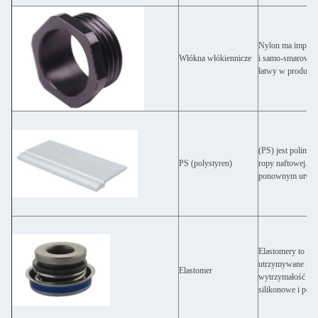
Nylon ma imponują
Włókna włókiennicze
i samo-smarowanie
łatwy w produkcj
(PS) jest polim
PS (polystyren)
ropy naftowej.PS
ponownym utwardz
Elastomery to pol
utrzymywane raze
Elastomer
wytrzymałość wyd
silikonowe i poli