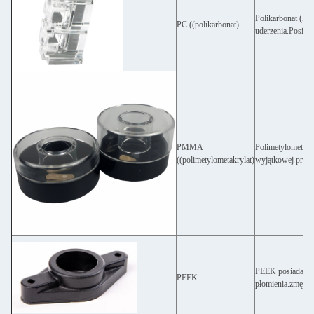
Polikarbonat (PC)
PC ((polikarbonat)
uderzenia.Posiad
PMMA
Polimetylometakr
((polimetylometakrylat)
wyjątkowej przejr
PEEK posiada wyj
PEEK
płomienia.zmęczen