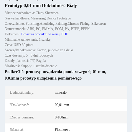
Prototyp 0,01 mm Dokładność Biały
Miejsce pochodzenia: Chiny Shenzhen
Nazwa handlowa: Measuring Device Prototype
Orzecznictwo: Polishing,Anodizing,Painting,Chrome Plating, Silkscreen
Numer modelu: ABS, PC, PMMA, POM, PA, PTFE, PEEK
Dokument:
Broszura produktu w wersji PDF
Minimalne zamówienie: 1 sztukę
Cena: USD 30 piece
Szczegóły pakowania: Karton, pudełko ze sklejki
Czas dostawy: 5 - 8 dni roboczych
Zasady płatności: T/T, Paypla
Możliwość Supply: 1 sztuka dziennie
Podkreślić:
prototyp urządzenia pomiarowego 0
,
01 mm
,
0.01mm prototyp urządzenia pomiarowego
1Jednostki miary:
mm/calo
2Dokładność:
00,01 mm
3Zakres pomiaru:
0-100mm
4Materiał:
Plastikowe