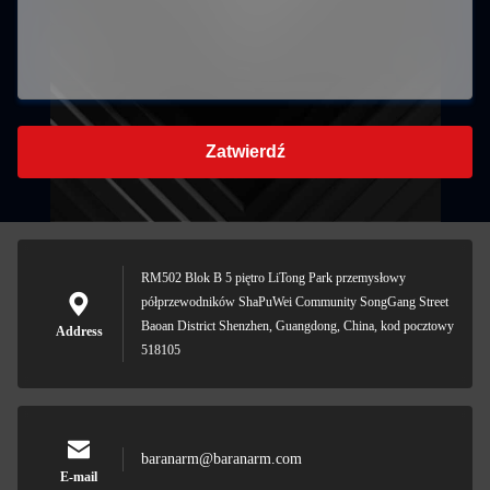
Zatwierdź
RM502 Blok B 5 piętro LiTong Park przemysłowy
półprzewodników ShaPuWei Community SongGang Street
Baoan District Shenzhen, Guangdong, China, kod pocztowy
Address
518105
baranarm@baranarm.com
E-mail