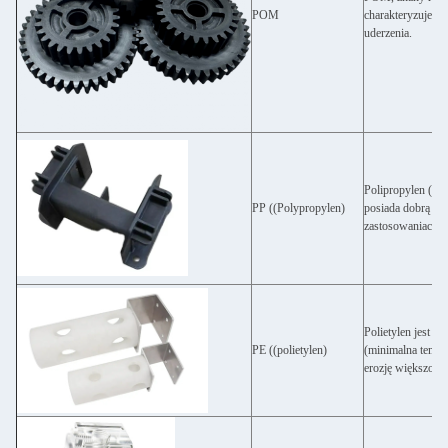
POM
charakteryzuje si
uderzenia.
Polipropylen (PP)
PP ((Polypropylen)
posiada dobrą wy
zastosowaniach.
Polietylen jest 
PE ((polietylen)
(minimalna tempe
erozję większości