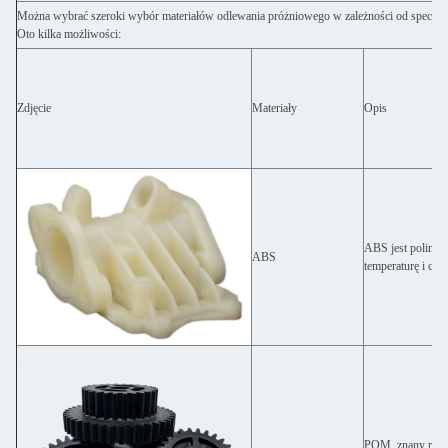
Można wybrać szeroki wybór materiałów odlewania próżniowego w zależności od specyfik
Oto kilka możliwości:
Zdjęcie
Materiały
Opis
ABS jest polimer
ABS
temperaturę i che
POM, znany równie