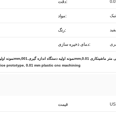
دقت:
تیک
مواد:
ید
رنگ:
یری
دمای ذخیره سازی:
,
ice prototype
0.01 mm plastic cnc machining
US
قیمت