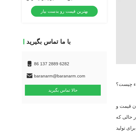
بهترین قیمت رو بدست بیار
با ما تماس بگیرید
86 137 2889 6282
baranarm@baranarm.com
اء چیست؟
حالا تماس بگیرید
ان قیمت و
 حالی که