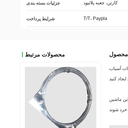
کارتن، جعبه پلائیود
جزئیات بسته بندی
T/T، Paypla
شرایط پرداخت
محصول
محصولات مرتبط
قطعات سفارشی با دقت و دقت ایفا می کنند. با استفاده از ماشین آلات آسیاب CNC پیشرفته،
این ماشین