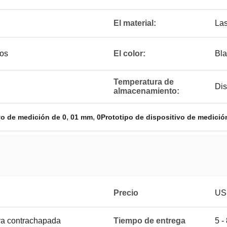
El material:
La
dos
El color:
Bl
Temperatura de
Dis
almacenamiento:
,
,
vo de medición de 0
01 mm
0Prototipo de dispositivo de medici
Precio
US
ra contrachapada
Tiempo de entrega
5 -