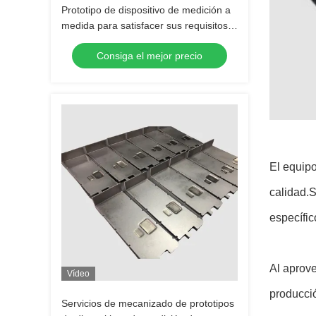
Prototipo de dispositivo de medición a
medida para satisfacer sus requisitos
específicos con fundición al vacío
Consiga el mejor precio
El equip
calidad.S
específic
Al aprove
Vídeo
producci
Servicios de mecanizado de prototipos