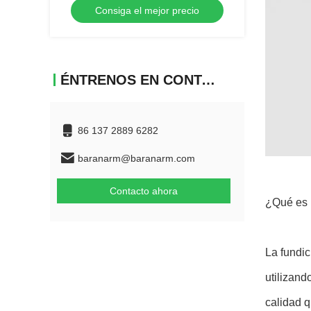
Consiga el mejor precio
ÉNTRENOS EN CONTACTO CON
86 137 2889 6282
baranarm@baranarm.com
Contacto ahora
¿Qué es l
La fundic
utilizand
calidad q