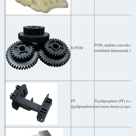
POM, también conocido como a
El POM
estabilidad dimensional, rigid
PP
El polipropileno (PP) es un m
((polipropileno)
una buena dureza.ya que es 