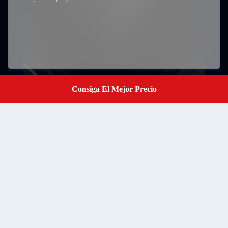
Consiga El Mejor Precio
Get A Quote
Presentación
RM502 Bloque B Piso 5o Parque industrial LiTong
Semiconductor Comunidad ShaPuWei calle SongGang
Distrito Baoan Shenzhen, Guangdong, China, Código postal
Address
518105