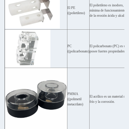
El polietileno es inodoro, no 
El PE
mínima de funcionamiento pue
((polietileno)
de la erosión ácida y alcalina
PC
El policarbonato (PC) es un 
((policarbonato)
posee fuertes propiedades ais
PMMA
El acrílico es un material muy
((polimetil
frío y la corrosión.
metacrilato)