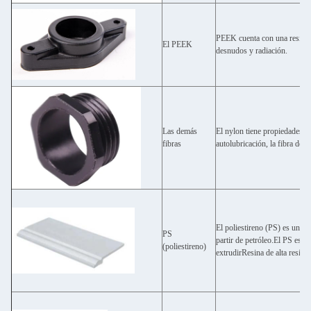
PEEK cuenta con una resistenc
El PEEK
desnudos y radiación.
Las demás
El nylon tiene propiedades me
fibras
autolubricación, la fibra de p
El poliestireno (PS) es un p
PS
partir de petróleo.El PS es 
(poliestireno)
extrudirResina de alta resist