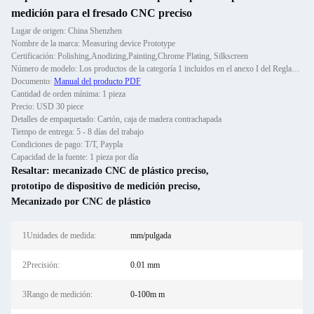
medición para el fresado CNC preciso
Lugar de origen: China Shenzhen
Nombre de la marca: Measuring device Prototype
Certificación: Polishing,Anodizing,Painting,Chrome Plating, Silkscreen
Número de modelo: Los productos de la categoría 1 incluidos en el anexo I del Reglamento (CE) n.o 1907/2006 se clasifi
Documento:
Manual del producto PDF
Cantidad de orden mínima: 1 pieza
Precio: USD 30 piece
Detalles de empaquetado: Cartón, caja de madera contrachapada
Tiempo de entrega: 5 - 8 días del trabajo
Condiciones de pago: T/T, Paypla
Capacidad de la fuente: 1 pieza por día
Resaltar:
mecanizado CNC de plástico preciso
,
prototipo de dispositivo de medición preciso
,
Mecanizado por CNC de plástico
1Unidades de medida:
mm/pulgada
2Precisión:
0.01 mm
3Rango de medición:
0-100m m