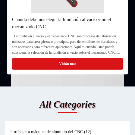
Cuando debemos elegir la fundición al vacío y no el
mecanizado CNC
La fundición al vacío y el mecanizado CNC son procesos de fabricación
utilizados para crear piezas o prototipos, pero tienen diferentes fortalezas y
son adecuados para diferentes aplicaciones.Aquí es cuando usted podría
considerar la selección de la fundición al vacío sobre el mecanizado CNC:
Producción de bajo volumen: la fundición al vacío es adecuada para producir
volúmenes de piezas pequeños a medianos.Se trata de crear un molde de
Visión más
silicona a partir de un patrón maestro y luego usar el molde para moldear
múltiples réplicasSi necesita una cantidad limitada de piezas, la fundición al
vacío puede ser una opción rentable en comparación con el mecanizado CNC,
que generalmente es más adecuado para la producción de gran volumen.
Geometrías complejas: la fundición al vacío es particularmente ventajosa
cuando se trata de geometrías de piezas intrincadas o complejas.Los moldes
All Categories
de silicona flexibles utilizados en el proceso pueden capturar detalles finos y
características complejas que pueden ser difíciles o demoradas para la
máquina utilizando métodos CNCSi su pieza tiene recortes, paredes delgadas
o cavidades internas complejas, la fundición al vacío puede ser una mejor
opción. Amplia selección de materiales: la fundición al vacío ofrece una gama
más amplia de opciones de materiales en comparación con el mecanizado
el trabajar a máquina de aluminio del CNC
(12)
CNC.incluidos los diversos tipos de resinas de poliuretanoEl mecanizado