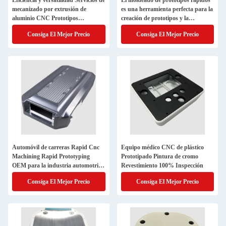
Eficiencia y versatilidad Servicios de
El moldeado de prototipos rápidos
mecanizado por extrusión de
es una herramienta perfecta para la
aluminio CNC Prototipos
creación de prototipos y la
aeroespaciales
producción de bajo volumen.
Consiga El Mejor Precio
Consiga El Mejor Precio
Automóvil de carreras Rapid Cnc
Equipo médico CNC de plástico
Machining Rapid Prototyping
Prototipado Pintura de cromo
OEM para la industria automotriz
Revestimiento 100% Inspección
de ritmo rápido
Consiga El Mejor Precio
Consiga El Mejor Precio