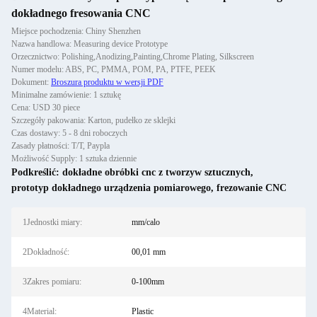
dokładnego fresowania CNC
Miejsce pochodzenia: Chiny Shenzhen
Nazwa handlowa: Measuring device Prototype
Orzecznictwo: Polishing,Anodizing,Painting,Chrome Plating, Silkscreen
Numer modelu: ABS, PC, PMMA, POM, PA, PTFE, PEEK
Dokument:
Broszura produktu w wersji PDF
Minimalne zamówienie: 1 sztukę
Cena: USD 30 piece
Szczegóły pakowania: Karton, pudełko ze sklejki
Czas dostawy: 5 - 8 dni roboczych
Zasady płatności: T/T, Paypla
Możliwość Supply: 1 sztuka dziennie
Podkreślić:
dokładne obróbki cnc z tworzyw sztucznych
,
prototyp dokładnego urządzenia pomiarowego
,
frezowanie CNC
1Jednostki miary:
mm/calo
2Dokładność:
00,01 mm
3Zakres pomiaru:
0-100mm
4Material:
Plastic