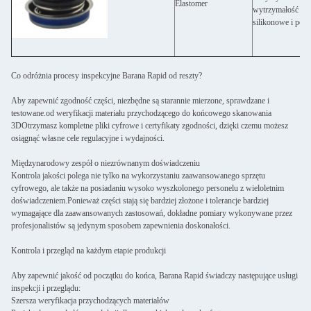
Elastomer
wytrzymałość wyd
silikonowe i poli
Co odróżnia procesy inspekcyjne Barana Rapid od reszty?
Aby zapewnić zgodność części, niezbędne są starannie mierzone, sprawdzane i
testowane.od weryfikacji materiału przychodzącego do końcowego skanowania
3DOtrzymasz kompletne pliki cyfrowe i certyfikaty zgodności, dzięki czemu możesz
osiągnąć własne cele regulacyjne i wydajności.
Międzynarodowy zespół o niezrównanym doświadczeniu
Kontrola jakości polega nie tylko na wykorzystaniu zaawansowanego sprzętu
cyfrowego, ale także na posiadaniu wysoko wyszkolonego personelu z wieloletnim
doświadczeniem.Ponieważ części stają się bardziej złożone i tolerancje bardziej
wymagające dla zaawansowanych zastosowań, dokładne pomiary wykonywane przez
profesjonalistów są jedynym sposobem zapewnienia doskonałości.
Kontrola i przegląd na każdym etapie produkcji
Aby zapewnić jakość od początku do końca, Barana Rapid świadczy następujące usługi
inspekcji i przeglądu:
Szersza weryfikacja przychodzących materiałów