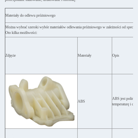
Materiały do odlewu próżniowego
Można wybrać szeroki wybór materiałów odlewania próżniowego w zależności od specyfik
Oto kilka możliwości:
Zdjęcie
Materiały
Opis
ABS jest polimer
ABS
temperaturę i che