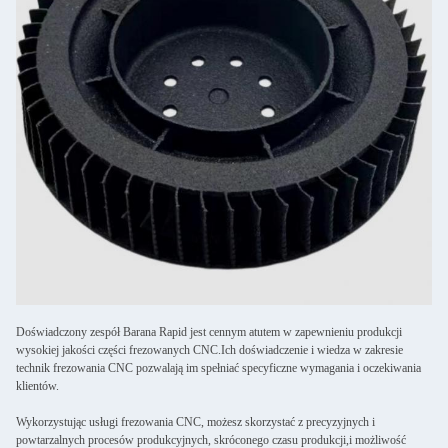
Doświadczony zespół Barana Rapid jest cennym atutem w zapewnieniu produkcji
wysokiej jakości części frezowanych CNC.Ich doświadczenie i wiedza w zakresie
technik frezowania CNC pozwalają im spełniać specyficzne wymagania i oczekiwania
klientów.
Wykorzystując usługi frezowania CNC, możesz skorzystać z precyzyjnych i
powtarzalnych procesów produkcyjnych, skróconego czasu produkcji,i możliwość