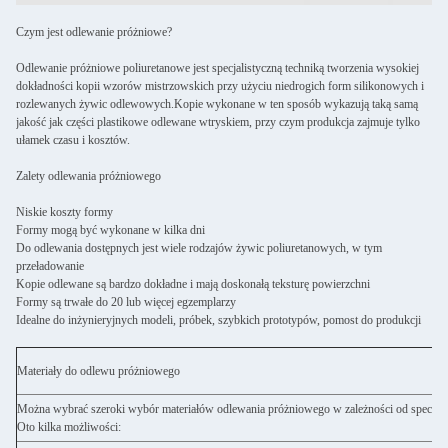
Czym jest odlewanie próżniowe?
Odlewanie próżniowe poliuretanowe jest specjalistyczną techniką tworzenia wysokiej
dokładności kopii wzorów mistrzowskich przy użyciu niedrogich form silikonowych i
rozlewanych żywic odlewowych.Kopie wykonane w ten sposób wykazują taką samą
jakość jak części plastikowe odlewane wtryskiem, przy czym produkcja zajmuje tylko
ułamek czasu i kosztów.
Zalety odlewania próżniowego
Niskie koszty formy
Formy mogą być wykonane w kilka dni
Do odlewania dostępnych jest wiele rodzajów żywic poliuretanowych, w tym
przeładowanie
Kopie odlewane są bardzo dokładne i mają doskonałą teksturę powierzchni
Formy są trwałe do 20 lub więcej egzemplarzy
Idealne do inżynieryjnych modeli, próbek, szybkich prototypów, pomost do produkcji
Materiały do odlewu próżniowego
Można wybrać szeroki wybór materiałów odlewania próżniowego w zależności od specyfik
Oto kilka możliwości: