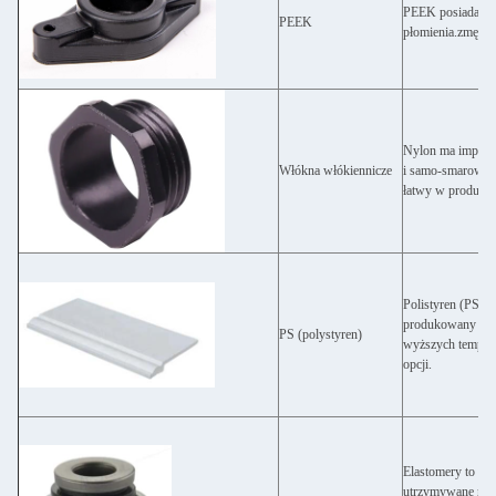
PEEK posiada wyj
PEEK
płomienia.zmęczen
Nylon ma imponują
Włókna włókiennicze
i samo-smarowanie
łatwy w produkcj
Polistyren (PS) 
produkowany kome
PS (polystyren)
wyższych tempera
opcji.
Elastomery to pol
utrzymywane raze