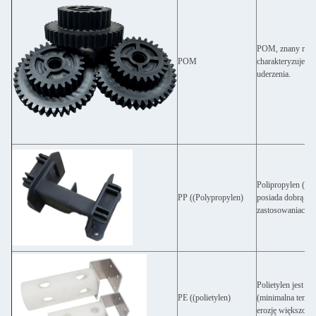
POM, znany równie
POM
charakteryzuje si
uderzenia.
Polipropylen (PP)
PP ((Polypropylen)
posiada dobrą wy
zastosowaniach.
Polietylen jest 
PE ((polietylen)
(minimalna tempe
erozję większości