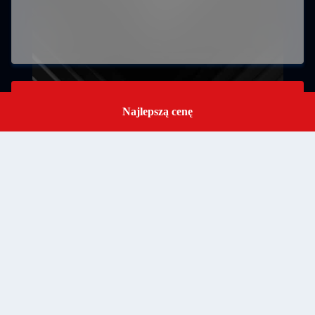
Zatwierdź
Najlepszą cenę
Get a Quote
RM502 Blok B 5 piętro LiTong Park przemysłowy
półprzewodników ShaPuWei Community SongGang Street
Baoan District Shenzhen, Guangdong, China, kod pocztowy
Address
518105
baranarm@baranarm.com
E-mail