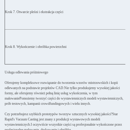
Krok 7. Otwarcie pleśni i ekstrakcja części
Krok 8. Wykończenie i obróbka powierzchni
Usługa odlewania próżniowego
Oferujemy kompleksowe rozwiązanie do tworzenia wzorów mistrzowskich i kopii
odlewanych na podstawie projektów CAD.Nie tylko produkujemy wysokiej jakości
formy, ale oferujemy również pełną linię usług wykończenia, w tym
malowaniePomożemy tworzyć części do wystawienniczych modeli wystawienniczych,
prób testowych, kampanii crowdfundingowych i wielu innych.
Czy potrzebujesz szybkich prototypów tworzyw sztucznych wysokiej jakości?Star
Rapid's Vacuum Casting jest znany z produkcji wystawowych modeli
wystawienniczych.I oczywiście wszystkie części są profesjonalnie wykończone przez
profesjonalne malowanie, drukowanie i obróbkę.