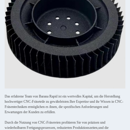
Das erfahrene Team von Barana Rapid ist ein wertvolles Kapital, um die Herstellung
hochwertiger CNC-Fräseteile zu gewährleisten.Ihre Expertise und ihr Wissen in CNC-
Fräsentechniken ermöglichen es ihnen, die spezifischen Anforderungen und
Erwartungen der Kunden zu erfüllen.
Durch die Nutzung von CNC-Fräsereien profitieren Sie von präzisen und
wiederholbaren Fertigungsprozessen, reduzierten Produktionszeiten,und die