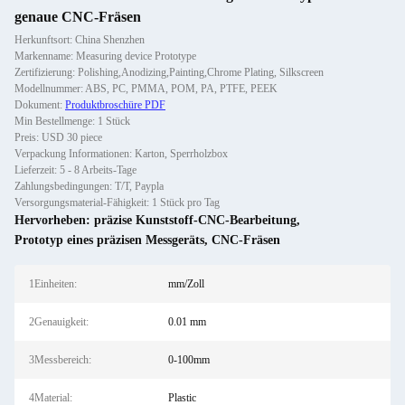
genaue CNC-Fräsen
Herkunftsort: China Shenzhen
Markenname: Measuring device Prototype
Zertifizierung: Polishing,Anodizing,Painting,Chrome Plating, Silkscreen
Modellnummer: ABS, PC, PMMA, POM, PA, PTFE, PEEK
Dokument:
Produktbroschüre PDF
Min Bestellmenge: 1 Stück
Preis: USD 30 piece
Verpackung Informationen: Karton, Sperrholzbox
Lieferzeit: 5 - 8 Arbeits-Tage
Zahlungsbedingungen: T/T, Paypla
Versorgungsmaterial-Fähigkeit: 1 Stück pro Tag
Hervorheben:
präzise Kunststoff-CNC-Bearbeitung
,
Prototyp eines präzisen Messgeräts
,
CNC-Fräsen
1Einheiten:
mm/Zoll
2Genauigkeit:
0.01 mm
3Messbereich:
0-100mm
4Material:
Plastic