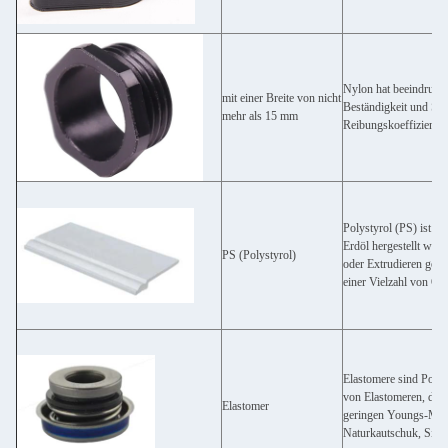
Nylon hat beeindruck
mit einer Breite von nicht
Beständigkeit und Sel
mehr als 15 mm
Reibungskoeffizienten,
Polystyrol (PS) ist e
Erdöl hergestellt wir
PS (Polystyrol)
oder Extrudieren gesc
einer Vielzahl von Op
Elastomere sind Polyme
von Elastomeren, die 
Elastomer
geringen Youngs-Modul
Naturkautschuk, Silic