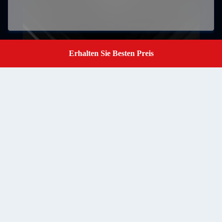
Erhalten Sie Besten Preis
Einreichungen
Get A Quote
RM502 Block B 5. Stock LiTong Halbleiter-Industriepark
ShaPuWei Community SongGang Straße Baoan Bezirk
Address
Shenzhen, Guangdong, China, Postleitzahl 518105
baranarm@baranarm.com
E-mail