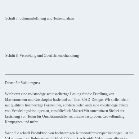
Schritt 7. Schimmelöffnung und Teileentnahme
Schritt 8. Veredelung und Oberflächenbehandlung
Dienst für Vakuumguss
Wir bieten eine vollständige schlüsselfertige Lösung für die Erstellung von
Mastermustern und Gusskopien basierend auf Ihren CAD-Designs.Wir stellen nicht
nur qualitativ hochwertige Formen her, sondern bieten auch eine vollständige Palette
von Veredelungsleistungen an, einschließlich Malerei.Wir unterstützen Sie bei der
Erstellung von Teilen für Qualitätsmodelle, technische Testproben, Crowdfunding-
Kampagnen und mehr.
Wenn Sie schnell Produktion von hochwertigen Kunststoffprototypen benötigen, ist die
Vakuumguss aus Polyurethan die ideale Lösung.Star Rapid's Vakuumgussdienst ist