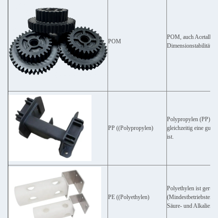
POM, auch Acetall ode
POM
Dimensionstabilität, S
Polypropylen (PP) ist
PP ((Polypropylen)
gleichzeitig eine gut
ist.
Polyethylen ist geruch
PE ((Polyethylen)
(Mindestbetriebstempe
Säure- und Alkalieros