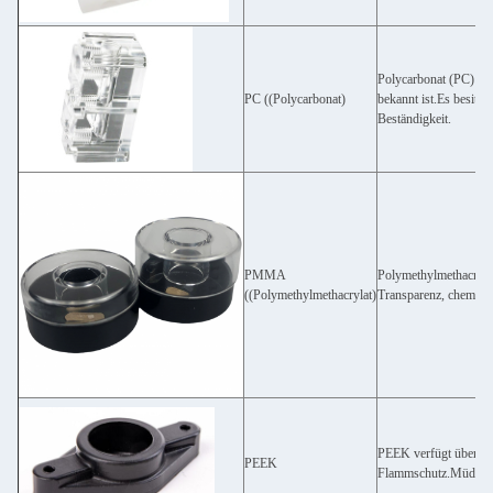
Polycarbonat (PC) ist
PC ((Polycarbonat)
bekannt ist.Es besitz
Beständigkeit.
PMMA
Polymethylmethacrylat,
((Polymethylmethacrylat)
Transparenz, chemisch
PEEK verfügt über ein
PEEK
Flammschutz.Müdigkei