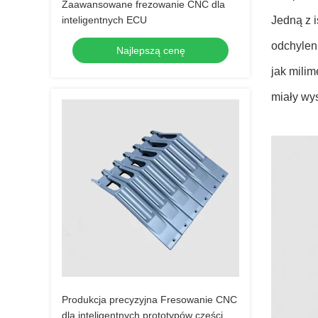
Zaawansowane frezowanie CNC dla
inteligentnych ECU
Jedną z i
odchylen
Najlepszą cenę
jak milim
miały wys
Produkcja precyzyjna Fresowanie CNC
dla inteligentnych prototypów części