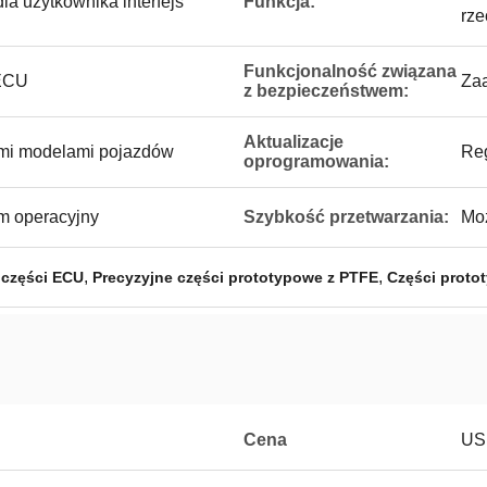
dla użytkownika interfejs
Funkcja:
rze
Funkcjonalność związana
 ECU
Za
z bezpieczeństwem:
Aktualizacje
ymi modelami pojazdów
Reg
oprogramowania:
m operacyjny
Szybkość przetwarzania:
Moż
,
,
 części ECU
Precyzyjne części prototypowe z PTFE
Części prot
Cena
US