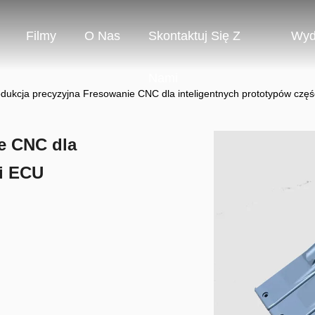
Filmy
O Nas
Skontaktuj Się Z
Wyd
Nami
dukcja precyzyjna Fresowanie CNC dla inteligentnych prototypów czę
e CNC dla
ci ECU