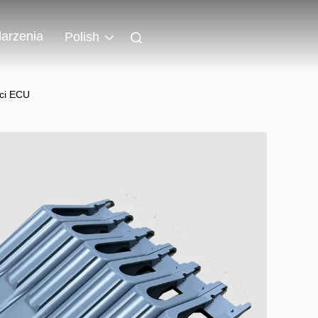
arzenia
Polish
ści ECU