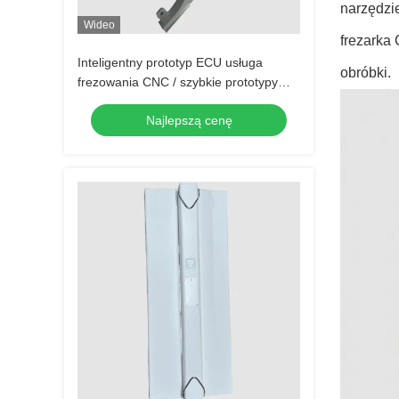
narzędzi
Wideo
frezarka
Inteligentny prototyp ECU usługa
obróbki.
frezowania CNC / szybkie prototypy
części ABS PC PMMA
Najlepszą cenę