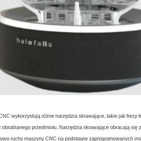
CNC wykorzystują różne narzędzia skrawające, takie jak frezy tr
 z obrabianego przedmiotu. Narzędzia skrawające obracają się 
owo ruchy maszyny CNC na podstawie zaprogramowanych instr