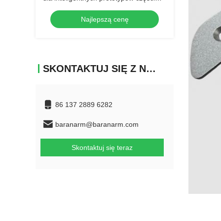
ECU
Najlepszą cenę
SKONTAKTUJ SIĘ Z NAMI
86 137 2889 6282
baranarm@baranarm.com
Skontaktuj się teraz