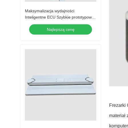
Maksymalizacja wydajności
Inteligentne ECU Szybkie prototypowe
części do frezowania CNC
Najlepszą cenę
Frezarki 
materiał
komputer