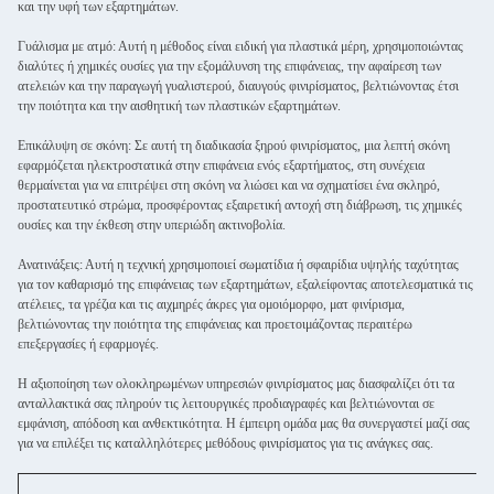
και την υφή των εξαρτημάτων.
Γυάλισμα με ατμό: Αυτή η μέθοδος είναι ειδική για πλαστικά μέρη, χρησιμοποιώντας
διαλύτες ή χημικές ουσίες για την εξομάλυνση της επιφάνειας, την αφαίρεση των
ατελειών και την παραγωγή γυαλιστερού, διαυγούς φινιρίσματος, βελτιώνοντας έτσι
την ποιότητα και την αισθητική των πλαστικών εξαρτημάτων.
Επικάλυψη σε σκόνη: Σε αυτή τη διαδικασία ξηρού φινιρίσματος, μια λεπτή σκόνη
εφαρμόζεται ηλεκτροστατικά στην επιφάνεια ενός εξαρτήματος, στη συνέχεια
θερμαίνεται για να επιτρέψει στη σκόνη να λιώσει και να σχηματίσει ένα σκληρό,
προστατευτικό στρώμα, προσφέροντας εξαιρετική αντοχή στη διάβρωση, τις χημικές
ουσίες και την έκθεση στην υπεριώδη ακτινοβολία.
Ανατινάξεις: Αυτή η τεχνική χρησιμοποιεί σωματίδια ή σφαιρίδια υψηλής ταχύτητας
για τον καθαρισμό της επιφάνειας των εξαρτημάτων, εξαλείφοντας αποτελεσματικά τις
ατέλειες, τα γρέζια και τις αιχμηρές άκρες για ομοιόμορφο, ματ φινίρισμα,
βελτιώνοντας την ποιότητα της επιφάνειας και προετοιμάζοντας περαιτέρω
επεξεργασίες ή εφαρμογές.
Η αξιοποίηση των ολοκληρωμένων υπηρεσιών φινιρίσματος μας διασφαλίζει ότι τα
ανταλλακτικά σας πληρούν τις λειτουργικές προδιαγραφές και βελτιώνονται σε
εμφάνιση, απόδοση και ανθεκτικότητα. Η έμπειρη ομάδα μας θα συνεργαστεί μαζί σας
για να επιλέξει τις καταλληλότερες μεθόδους φινιρίσματος για τις ανάγκες σας.