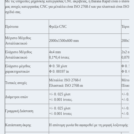
Με τις υπηρεσίες μηχανικής κατεργασίας CNC ακριβείας, η Barana Rapid είναι ο ιδανικό
μας ανοχές κατεργασίας CNC για μέταλλα είναι ISO 2768-f και για πλαστικά είναι ISO 276
σχέδιό σας.
Πρότυπα
Φρέζα CNC
Τόρνευ
Μέγιστο Μέγεθος
2000x1500x600 mm
200x50
Ανταλλακτικού
Ελάχιστο Μέγεθος
4x4 mm
2x2 mm
Ανταλλακτικού
0,1*0,4 ίντσες
0,079x0,
Ελάχιστο μέγεθος
Φ 0. 50 χλστ
Φ 0. 50 
χαρακτηριστικών
Φ 0. 00197 in
Φ 0. 001
Μέταλλα: ISO 2768-f
Μέταλλα
Τυπικές ανοχές
Πλαστικά: ISO 2768-m
Πλαστικ
+/- 0. 025 χλστ
+/- 0. 0
Διάμετροι οπών
+/- 0.001 ίντσες.
+/- 0.001
+/- 0. 025 χλστ
+/- 0. 0
Γραμμική Διάσταση
+/- 0.001 ίντσες
+/- 0.00
Κατάσταση άκρης
Η απότομη γωνία θα αφαιρεθεί με τη μορφή λοξοτομής ή ακ