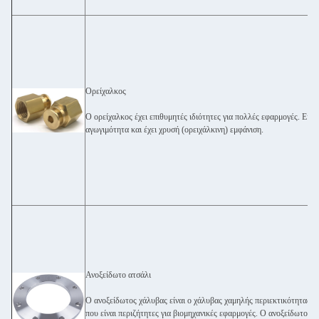
Ορείχαλκος
Ο ορείχαλκος έχει επιθυμητές ιδιότητες για πολλές εφαρμογές. Είναι
αγωγιμότητα και έχει χρυσή (ορειχάλκινη) εμφάνιση.
Ανοξείδωτο ατσάλι
Ο ανοξείδωτος χάλυβας είναι ο χάλυβας χαμηλής περιεκτικότητας σ
που είναι περιζήτητες για βιομηχανικές εφαρμογές. Ο ανοξείδωτος 