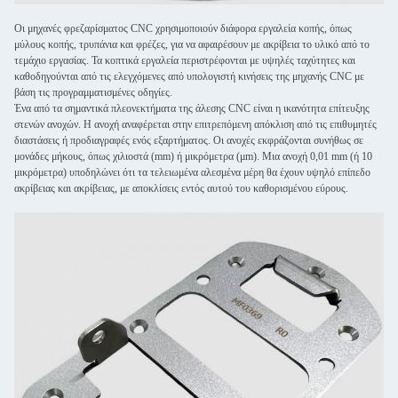
Οι μηχανές φρεζαρίσματος CNC χρησιμοποιούν διάφορα εργαλεία κοπής, όπως
μύλους κοπής, τρυπάνια και φρέζες, για να αφαιρέσουν με ακρίβεια το υλικό από το
τεμάχιο εργασίας. Τα κοπτικά εργαλεία περιστρέφονται με υψηλές ταχύτητες και
καθοδηγούνται από τις ελεγχόμενες από υπολογιστή κινήσεις της μηχανής CNC με
βάση τις προγραμματισμένες οδηγίες.
Ένα από τα σημαντικά πλεονεκτήματα της άλεσης CNC είναι η ικανότητα επίτευξης
στενών ανοχών. Η ανοχή αναφέρεται στην επιτρεπόμενη απόκλιση από τις επιθυμητές
διαστάσεις ή προδιαγραφές ενός εξαρτήματος. Οι ανοχές εκφράζονται συνήθως σε
μονάδες μήκους, όπως χιλιοστά (mm) ή μικρόμετρα (μm). Μια ανοχή 0,01 mm (ή 10
μικρόμετρα) υποδηλώνει ότι τα τελειωμένα αλεσμένα μέρη θα έχουν υψηλό επίπεδο
ακρίβειας και ακρίβειας, με αποκλίσεις εντός αυτού του καθορισμένου εύρους.