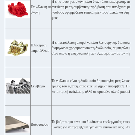
Η επίστρωση σε σκόνη είναι ένας τύπος επίστρωσης που 
Επικάλυψη σε
αντίθεση με τη συμβατική υγρή βαφή που παρέχεται μέσω
σκόνη
πούδρας εφαρμόζεται τυπικά ηλεκτροστατικά και στη συν
φως.
Η επιμετάλλωση μπορεί να είναι λειτουργική, διακοσμητι
Ηλεκτρική
βιομηχανίες χρησιμοποιούν τη διαδικασία, συμπεριλαμβαν
επιμετάλλωση
στον οποίο η επιχρωμίωση των εξαρτημάτων αυτοκινήτων 
Το γυάλισμα είναι η διαδικασία δημιουργίας μιας λείας κα
Στίλβωμα
τριβής του εξαρτήματος είτε με χημική παρέμβαση. Η διαδ
κατοπτρική ανάκλαση, αλλά σε ορισμένα υλικά μπορεί να 
Το βούρτσισμα είναι μια διαδικασία επεξεργασίας επιφανε
Βούρτσισμα
ιμάντες για να τραβήξουν ίχνη στην επιφάνεια ενός υλικο