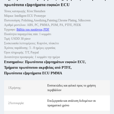
πρωτότυπα εξαρτήματα ευφυών ECU
Τόπος καταγωγής: Κίνα Shenzhen
Μάρκα: Intelligent ECU Prototype
Πιστοποίηση: Polishing,Anodizing,Painting,Chrome Plating, Silkscreen
Αριθμό μοντέλου: ABS, PC, PMMA, POM, PA, PTFE, PEEK
Έγγραφο:
Βιβλίο του προϊόντος PDF
Ποσότητα παραγγελίας min: 1 κομμάτι
Τιμή: USDD 30 piece
Συσκευασία λεπτομέρειες: Καρτόνι, πλακέτο
Χρόνος παράδοσης: 5 - 8 ημέρες εργασίας
Όροι πληρωμής: Τ/Τ, Paypal
Δυνατότητα προσφοράς: 1 κομμάτι την ημέρα
Επισημαίνω:
Πρωτότυπα εξαρτημάτων ευφυών ECU
,
Τμήματα πρωτότυπου ακριβείας από PTFE
,
Πρωτότυπα εξαρτήματα ECU PMMA
Ενστικτώδες και φιλικό προς το χρήστη
1Χρήστης:
περιβάλλον
Επεξεργασία και ανάλυση δεδομένων σε
2Λειτουργία:
πραγματικό χρόνο