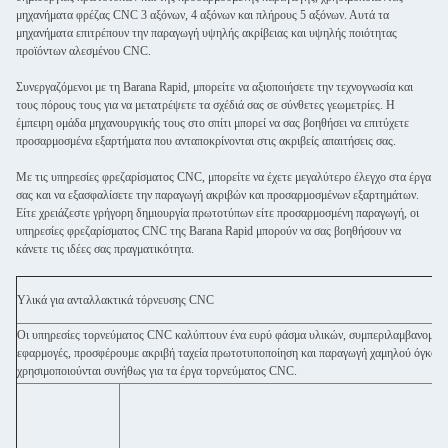
μηχανήματα φρέζας CNC 3 αξόνων, 4 αξόνων και πλήρους 5 αξόνων. Αυτά τα
μηχανήματα επιτρέπουν την παραγωγή υψηλής ακρίβειας και υψηλής ποιότητας
προϊόντων αλεσμένου CNC.
Συνεργαζόμενοι με τη Barana Rapid, μπορείτε να αξιοποιήσετε την τεχνογνωσία και
τους πόρους τους για να μετατρέψετε τα σχέδιά σας σε σύνθετες γεωμετρίες. Η
έμπειρη ομάδα μηχανουργικής τους στο σπίτι μπορεί να σας βοηθήσει να επιτύχετε
προσαρμοσμένα εξαρτήματα που ανταποκρίνονται στις ακριβείς απαιτήσεις σας.
Με τις υπηρεσίες φρεζαρίσματος CNC, μπορείτε να έχετε μεγαλύτερο έλεγχο στα έργα
σας και να εξασφαλίσετε την παραγωγή ακριβών και προσαρμοσμένων εξαρτημάτων.
Είτε χρειάζεστε γρήγορη δημιουργία πρωτοτύπων είτε προσαρμοσμένη παραγωγή, οι
υπηρεσίες φρεζαρίσματος CNC της Barana Rapid μπορούν να σας βοηθήσουν να
κάνετε τις ιδέες σας πραγματικότητα.
Υλικά για ανταλλακτικά τόρνευσης CNC
Οι υπηρεσίες τορνεύματος CNC καλύπτουν ένα ευρύ φάσμα υλικών, συμπεριλαμβανομένων
εφαρμογές, προσφέρουμε ακριβή ταχεία πρωτοτυποποίηση και παραγωγή χαμηλού όγκου χρ
χρησιμοποιούνται συνήθως για τα έργα τορνεύματος CNC.