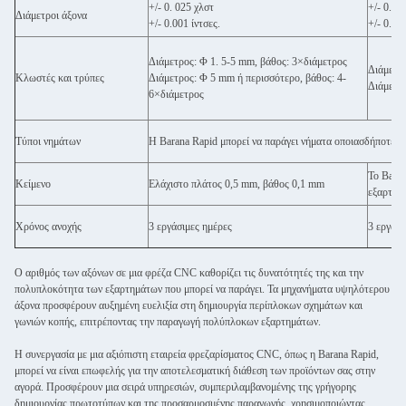
+/- 0. 025 χλστ
+/- 0. 0
Διάμετροι άξονα
+/- 0.001 ίντσες.
+/- 0.001
Διάμετρος: Φ 1. 5-5 mm, βάθος: 3×διάμετρος
Διάμετρο
Κλωστές και τρύπες
Διάμετρος: Φ 5 mm ή περισσότερο, βάθος: 4-
Διάμετρ
6×διάμετρος
Τύποι νημάτων
Η Barana Rapid μπορεί να παράγει νήματα οποιασδήποτε πρ
Το Baran
Κείμενο
Ελάχιστο πλάτος 0,5 mm, βάθος 0,1 mm
εξαρτήμ
Χρόνος ανοχής
3 εργάσιμες ημέρες
3 εργάσι
Ο αριθμός των αξόνων σε μια φρέζα CNC καθορίζει τις δυνατότητές της και την
πολυπλοκότητα των εξαρτημάτων που μπορεί να παράγει. Τα μηχανήματα υψηλότερου
άξονα προσφέρουν αυξημένη ευελιξία στη δημιουργία περίπλοκων σχημάτων και
γωνιών κοπής, επιτρέποντας την παραγωγή πολύπλοκων εξαρτημάτων.
Η συνεργασία με μια αξιόπιστη εταιρεία φρεζαρίσματος CNC, όπως η Barana Rapid,
μπορεί να είναι επωφελής για την αποτελεσματική διάθεση των προϊόντων σας στην
αγορά. Προσφέρουν μια σειρά υπηρεσιών, συμπεριλαμβανομένης της γρήγορης
δημιουργίας πρωτοτύπων και της προσαρμοσμένης παραγωγής, χρησιμοποιώντας