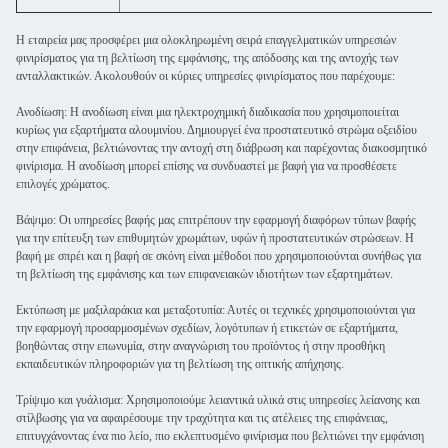
Η εταιρεία μας προσφέρει μια ολοκληρωμένη σειρά επαγγελματικών υπηρεσιών
φινιρίσματος για τη βελτίωση της εμφάνισης, της απόδοσης και της αντοχής των
ανταλλακτικών. Ακολουθούν οι κύριες υπηρεσίες φινιρίσματος που παρέχουμε:
Ανοδίωση: Η ανοδίωση είναι μια ηλεκτροχημική διαδικασία που χρησιμοποιείται
κυρίως για εξαρτήματα αλουμινίου. Δημιουργεί ένα προστατευτικό στρώμα οξειδίου
στην επιφάνεια, βελτιώνοντας την αντοχή στη διάβρωση και παρέχοντας διακοσμητικό
φινίρισμα. Η ανοδίωση μπορεί επίσης να συνδυαστεί με βαφή για να προσθέσετε
επιλογές χρώματος.
Βάψιμο: Οι υπηρεσίες βαφής μας επιτρέπουν την εφαρμογή διαφόρων τύπων βαφής
για την επίτευξη των επιθυμητών χρωμάτων, υφών ή προστατευτικών στρώσεων. Η
βαφή με σπρέι και η βαφή σε σκόνη είναι μέθοδοι που χρησιμοποιούνται συνήθως για
τη βελτίωση της εμφάνισης και των επιφανειακών ιδιοτήτων των εξαρτημάτων.
Εκτύπωση με μαξιλαράκια και μεταξοτυπία: Αυτές οι τεχνικές χρησιμοποιούνται για
την εφαρμογή προσαρμοσμένων σχεδίων, λογότυπων ή ετικετών σε εξαρτήματα,
βοηθώντας στην επωνυμία, στην αναγνώριση του προϊόντος ή στην προσθήκη
εκπαιδευτικών πληροφοριών για τη βελτίωση της οπτικής απήχησης.
Τρίψιμο και γυάλισμα: Χρησιμοποιούμε λειαντικά υλικά στις υπηρεσίες λείανσης και
στίλβωσης για να αφαιρέσουμε την τραχύτητα και τις ατέλειες της επιφάνειας,
επιτυγχάνοντας ένα πιο λείο, πιο εκλεπτυσμένο φινίρισμα που βελτιώνει την εμφάνιση