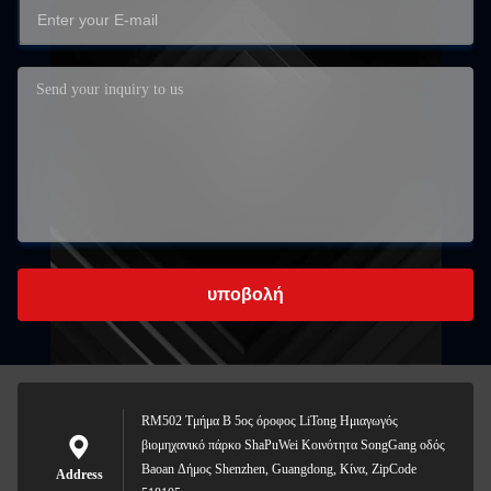
υποβολή
RM502 Τμήμα Β 5ος όροφος LiTong Ημιαγωγός
βιομηχανικό πάρκο ShaPuWei Κοινότητα SongGang οδός
Baoan Δήμος Shenzhen, Guangdong, Κίνα, ZipCode
Address