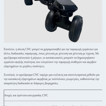
Επιπλέον, η άλεση CNC μπορεί να χρησιμοποιηθεί για την παραγωγή εργαλείων για
άλλες διαδικασίες παραγωγής, όπως χύτευση με χύτευση και χύτευση με έγχυση. Με
φρεζάρισμα καλουπιών ή μήτρων, οι κατασκευαστές μπορούν να δημιουργήσουν
εργαλεία υψηλής ποιότητας που επιτρέπουν την παραγωγή σταθερών και ακριβών
εξαρτημάτων σε μεγάλες ποσότητες.
Συνολικά, το φρεζάρισμα CNC παρέχει μια ευέλικτη και αποτελεσματική μέθοδο για
την κατασκευή εξαρτημάτων ακριβείας με πολύπλοκες γεωμετρίες, καθιστώντας την
απαραίτητη διαδικασία σε διάφορες βιομηχανίες.
Ανοχές και πρότυπα κατεργασίας CNC