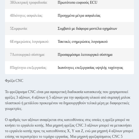
3Ηλεκτρική τροφοδοσία:
Πρωτότυπο ευφυούς ECU
4Ιδιότητες ασφαλείας:
Προηγμένα μέτρα ασφαλείας
5Συμφωνία:
Συμβατό με διάφορα μοντέλα οχημάτων
6Ενημερώσεις λογισμικού:
Τακτικές ενημερώσεις λογισμικού
7Λειτουργικό σύστημα:
Προσαρμόσιμο λειτουργικό σύστημα
8Ταχύτητα επεξεργασίας:
Ικανότητες επεξεργασίας υψηλής ταχύτητας
Φρέζα CNC
Το φρεζάρισμα CNC είναι μια αφαιρετική διαδικασία κατασκευής που χρησιμοποιεί
φρέζες 3 αξόνων, 4 αξόνων ή 5 αξόνων για την αφαίρεση υλικού από συμπαγή μπλοκ
πλαστικού ή μετάλλου προκειμένου να δημιουργηθούν τελικά μέρη με διαφορετικές
γεωμετρίες.
Ο αριθμός των αξόνων αναφέρεται στις κατευθύνσεις στις οποίες η φρέζα μπορεί να
κινήσει το εργαλείο κοπής. Μια μηχανή φρέζας CNC 3 αξόνων μπορεί να μετακινήσει
το εργαλείο κοπής προς τις κατευθύνσεις X, Y και Z, ενώ μια μηχανή 4 αξόνων μπορεί
επίσης να περιστρέψει το τεμάχιο εργασίας. Μια μηχανή φρεζαρίσματος CNC 5