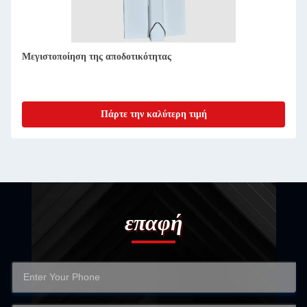
Προηγμένη ΣΧΣ για έξυπνη κατασκευή πρωτοτύπων ECU
PEEK
Πάρτε την καλύτερη τιμή
επαφή