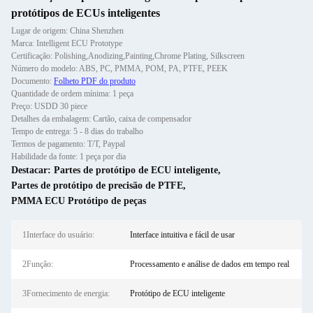
protótipos de ECUs inteligentes
Lugar de origem: China Shenzhen
Marca: Intelligent ECU Prototype
Certificação: Polishing,Anodizing,Painting,Chrome Plating, Silkscreen
Número do modelo: ABS, PC, PMMA, POM, PA, PTFE, PEEK
Documento:
Folheto PDF do produto
Quantidade de ordem mínima: 1 peça
Preço: USDD 30 piece
Detalhes da embalagem: Cartão, caixa de compensador
Tempo de entrega: 5 - 8 dias do trabalho
Termos de pagamento: T/T, Paypal
Habilidade da fonte: 1 peça por dia
Destacar:
Partes de protótipo de ECU inteligente
,
Partes de protótipo de precisão de PTFE
,
PMMA ECU Protótipo de peças
1Interface do usuário:
Interface intuitiva e fácil de usar
2Função:
Processamento e análise de dados em tempo real
3Fornecimento de energia:
Protótipo de ECU inteligente