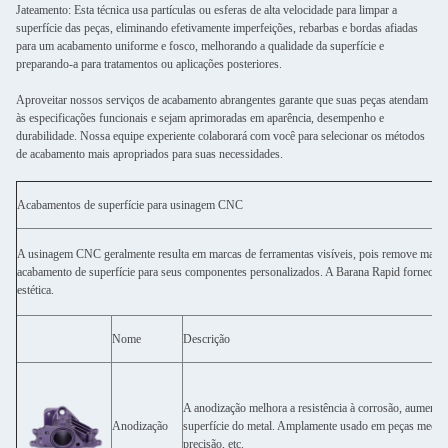
Jateamento: Esta técnica usa partículas ou esferas de alta velocidade para limpar a
superfície das peças, eliminando efetivamente imperfeições, rebarbas e bordas afiadas
para um acabamento uniforme e fosco, melhorando a qualidade da superfície e
preparando-a para tratamentos ou aplicações posteriores.
Aproveitar nossos serviços de acabamento abrangentes garante que suas peças atendam
às especificações funcionais e sejam aprimoradas em aparência, desempenho e
durabilidade. Nossa equipe experiente colaborará com você para selecionar os métodos
de acabamento mais apropriados para suas necessidades.
Acabamentos de superfície para usinagem CNC
A usinagem CNC geralmente resulta em marcas de ferramentas visíveis, pois remove material
acabamento de superfície para seus componentes personalizados. A Barana Rapid fornece u
estética.
Nome
Descrição
A anodização melhora a resistência à corrosão, aumentan
Anodização
superfície do metal. Amplamente usado em peças mecâni
precisão, etc.