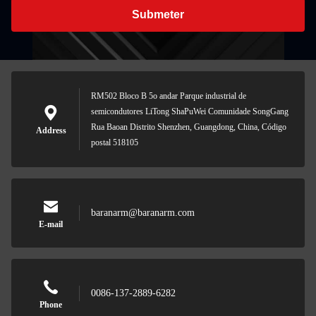
Submeter
RM502 Bloco B 5o andar Parque industrial de
semicondutores LiTong ShaPuWei Comunidade SongGang
Rua Baoan Distrito Shenzhen, Guangdong, China, Código
Address
postal 518105
baranarm@baranarm.com
E-mail
0086-137-2889-6282
Phone