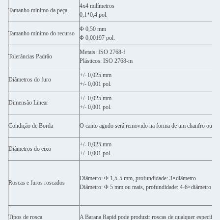
4x4 milímetros
Tamanho mínimo da peça
0,1*0,4 pol.
Φ 0,50 mm
Tamanho mínimo do recurso
Φ 0,00197 pol.
Metais: ISO 2768-f
Tolerâncias Padrão
Plásticos: ISO 2768-m
+/- 0,025 mm
Diâmetros do furo
+/- 0,001 pol.
+/- 0,025 mm
Dimensão Linear
+/- 0,001 pol.
Condição de Borda
O canto agudo será removido na forma de um chanfro ou raio
+/- 0,025 mm
Diâmetros do eixo
+/- 0,001 pol.
Diâmetro: Φ 1,5-5 mm, profundidade: 3×diâmetro
Roscas e furos roscados
Diâmetro: Φ 5 mm ou mais, profundidade: 4-6×diâmetro
Tipos de rosca
A Barana Rapid pode produzir roscas de qualquer especifica