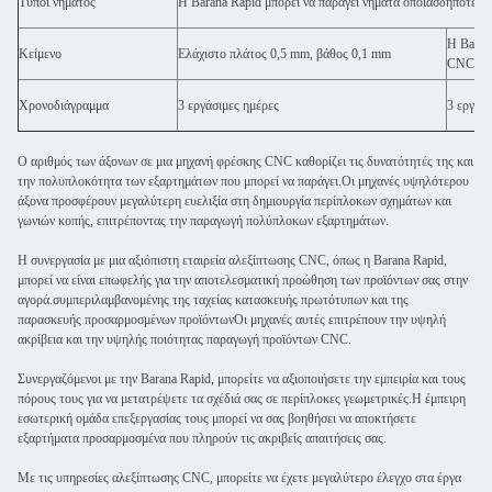
Τύποι νήματος
Η Barana Rapid μπορεί να παράγει νήματα οποιασδήποτε πρ
Η Barana
Κείμενο
Ελάχιστο πλάτος 0,5 mm, βάθος 0,1 mm
CNC γυρ
Χρονοδιάγραμμα
3 εργάσιμες ημέρες
3 εργάσι
Ο αριθμός των άξονων σε μια μηχανή φρέσκης CNC καθορίζει τις δυνατότητές της και
την πολυπλοκότητα των εξαρτημάτων που μπορεί να παράγει.Οι μηχανές υψηλότερου
άξονα προσφέρουν μεγαλύτερη ευελιξία στη δημιουργία περίπλοκων σχημάτων και
γωνιών κοπής, επιτρέποντας την παραγωγή πολύπλοκων εξαρτημάτων.
Η συνεργασία με μια αξιόπιστη εταιρεία αλεξίπτωσης CNC, όπως η Barana Rapid,
μπορεί να είναι επωφελής για την αποτελεσματική προώθηση των προϊόντων σας στην
αγορά.συμπεριλαμβανομένης της ταχείας κατασκευής πρωτότυπων και της
παρασκευής προσαρμοσμένων προϊόντωνΟι μηχανές αυτές επιτρέπουν την υψηλή
ακρίβεια και την υψηλής ποιότητας παραγωγή προϊόντων CNC.
Συνεργαζόμενοι με την Barana Rapid, μπορείτε να αξιοποιήσετε την εμπειρία και τους
πόρους τους για να μετατρέψετε τα σχέδιά σας σε περίπλοκες γεωμετρικές.Η έμπειρη
εσωτερική ομάδα επεξεργασίας τους μπορεί να σας βοηθήσει να αποκτήσετε
εξαρτήματα προσαρμοσμένα που πληρούν τις ακριβείς απαιτήσεις σας.
Με τις υπηρεσίες αλεξίπτωσης CNC, μπορείτε να έχετε μεγαλύτερο έλεγχο στα έργα