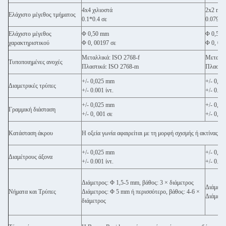
4x4 χιλιοστά
2x2 mm
Ελάχιστο μέγεθος τμήματος
0.1*0.4 σε
0.079x0
Ελάχιστο μέγεθος
Φ 0,50 mm
Φ 0,50
χαρακτηριστικού
Φ 0, 00197 σε
Φ 0, 00
Μεταλλικά: ISO 2768-f
Μεταλλι
Τυποποιημένες ανοχές
Πλαστικά: ISO 2768-m
Πλαστικ
+/- 0,025 mm
+/- 0,0
Διαμετρικές τρύπες
+/- 0.001 ίντ.
+/- 0.001
+/- 0,025 mm
+/- 0,0
Γραμμική διάσταση
+/- 0, 001 σε
+/- 0, 0
Κατάσταση άκρου
Η οξεία γωνία αφαιρείται με τη μορφή σχισμής ή ακτίνας, τ
+/- 0,025 mm
+/- 0,0
Διαμέτρους άξονα
+/- 0.001 ίντ.
+/- 0.001
Διάμετρος: Φ 1,5-5 mm, βάθος: 3 × διάμετρος
Διάμετρ
Νήματα και Τρύπες
Διάμετρος: Φ 5 mm ή περισσότερο, βάθος: 4-6 ×
Διάμετρ
διάμετρος