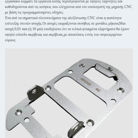
εργασιακό κομμάτι.Τα εργαλεία κοπής περιστρέφονται με υψηλές ταχύτητες και
καθοδηγούνται από τις κινήσεις που ελέγχονται από τον υπολογιστή της μηχανής CNC
με βάση τις προγραμματισμένες οδηγίες.
Ένα από τα σημαντικά πλεονεκτήματα της αλεξίπτωσης CNC είναι η ικανότητα
επίτευξης στενών ανοχής.Οι ανοχές εκφράζονται συνήθως σε μονάδες μήκουςΜια
ανοχή 0,01 mm (ή 10 μm) υποδηλώνει ότι τα τελικά φτιαγμένα εξαρτήματα θα έχουν
υψηλό επίπεδο ακρίβειας και ακρίβειας,με αποκλίσεις εντός του συγκεκριμένου
εύρους.