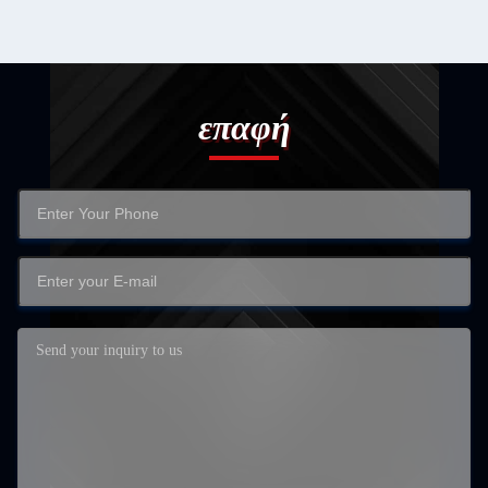
επαφή