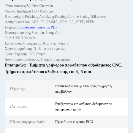
Τόπος καταγωγής: Κίνα Shenzhen
Μάρκα: Intelligent ECU Prototype
Πιστοποίηση: Polishing,Anodizing,Painting,Chrome Plating, Silkscreen
Αριθμό μοντέλου: ABS, PC, PMMA, POM, PA, PTFE, PEEK
Έγγραφο:
Βιβλίο του προϊόντος PDF
Ποσότητα παραγγελίας min: 1 κομμάτι
Τιμή: USDD 30 piece
Συσκευασία λεπτομέρειες: Καρτόνι, πλακέτο
Χρόνος παράδοσης: 5 - 8 ημέρες εργασίας
Όροι πληρωμής: Τ/Τ, Paypal
Δυνατότητα προσφοράς: 1 κομμάτι την ημέρα
Επισημαίνω:
Τμήματα γρήγορου πρωτότυπου αθροίσματος CNC
,
Τμήματα πρωτότυπου αλεξίπτωσης cnc 0
,
5 mm
Ενστικτώδες και φιλικό προς το χρήστη
1Χρήστης:
περιβάλλον
Επεξεργασία και ανάλυση δεδομένων σε
2Λειτουργία:
πραγματικό χρόνο
3Ηλεκτρική τροφοδοσία:
Πρωτότυπο ευφυούς ECU