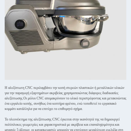
Η αλεξίπτωτη CNC περιλαμβάνει την κοπή στερεών πλαστικών ή μεταλλικών υλικών
για την παραγωγή εξαρτημάτων ακριβείας χρησιμοποιώντας διάφορες διαδικασίες
αλεξίπτωσης.Οι μύλοι CNC απομακρύνουν το υλικό περιστρέφοντας και μετακινώντας
ένα εργαλείο κοπής, συνήθως ένα κοπτήρα φρένου, ενώ τοποθετεί το εργασιακό
κομμάτι κατάλληλα για να επιτύχει το επιθυμητό σχήμα.
Το πλεονέκτημα της αλεξίπτωσης CNC έγκειται στην ικανότητά της να δημιουργεί
πολύπλοκες γεωμετρίες και χαρακτηριστικά με ακρίβεια και επαναληψιμότητα.και
μηχανές 5 άξονων, οι κατασκευαστές μπορούν να επιτύχουν μεγαλύτερη ευελιξία στη