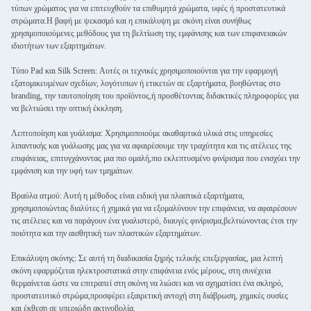
τύπων χρώματος για να επιτευχθούν τα επιθυμητά χρώματα, υφές ή προστατευτικά
στρώματα.Η βαφή με ψεκασμό και η επικάλυψη με σκόνη είναι συνήθως
χρησιμοποιούμενες μεθόδους για τη βελτίωση της εμφάνισης και των επιφανειακών
ιδιοτήτων των εξαρτημάτων.
Τύπο Pad και Silk Screen: Αυτές οι τεχνικές χρησιμοποιούνται για την εφαρμογή
εξατομικευμένων σχεδίων, λογότυπων ή ετικετών σε εξαρτήματα, βοηθώντας στο
branding, την ταυτοποίηση του προϊόντος,ή προσθέτοντας διδακτικές πληροφορίες για
να βελτιώσει την οπτική έκκληση.
Λεπτοποίηση και γυάλισμα: Χρησιμοποιούμε ακαθαρτικά υλικά στις υπηρεσίες
λιπαντικής και γυάλωσης μας για να αφαιρέσουμε την τραχύτητα και τις ατέλειες της
επιφάνειας, επιτυγχάνοντας μια πιο ομαλή,πιο εκλεπτυσμένο φινίρισμα που ενισχύει την
εμφάνιση και την υφή των τμημάτων.
Βραύλα ατμού: Αυτή η μέθοδος είναι ειδική για πλαστικά εξαρτήματα,
χρησιμοποιώντας διαλύτες ή χημικά για να εξομαλύνουν την επιφάνεια, να αφαιρέσουν
τις ατέλειες και να παράγουν ένα γυαλιστερό, διαυγές φινίρισμα,βελτιώνοντας έτσι την
ποιότητα και την αισθητική των πλαστικών εξαρτημάτων.
Επικάλυψη σκόνης: Σε αυτή τη διαδικασία ξηρής τελικής επεξεργασίας, μια λεπτή
σκόνη εφαρμόζεται ηλεκτροστατικά στην επιφάνεια ενός μέρους, στη συνέχεια
θερμαίνεται ώστε να επιτραπεί στη σκόνη να λιώσει και να σχηματίσει ένα σκληρό,
προστατευτικό στρώμα,προσφέρει εξαιρετική αντοχή στη διάβρωση, χημικές ουσίες
και έκθεση σε υπεριώδη ακτινοβολία.