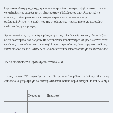
Εκρηκτικά: Αυτή η τεχνική χρησιμοποιεί σωματίδια ή χάντρες υψηλής ταχύτητας για
να καθαρίσει την επιφάνεια των εξαρτημάτων, εξαλείφοντας αποτελεσματικά τις
ατέλειες, τα σπασμένα και τις κοφτερές άκρες για ένα ομοιόμορφο, ματ
φινίρισμα,βελτίωση της ποιότητας της επιφάνειας και προετοιμασία για περαιτέρω
επεξεργασίες ή εφαρμογές.
Χρησιμοποιώντας τις ολοκληρωμένες υπηρεσίες τελικής επεξεργασίας, εξασφαλίζετε
ότι τα εξαρτήματά σας πληρούν τις λειτουργικές προδιαγραφές και βελτιώνονται στην
εμφάνιση, την απόδοση και την αντοχή.Η έμπειρη ομάδα μας θα συνεργαστεί μαζί σας
για να επιλέξει τις πιο κατάλληλες μεθόδους τελικής επεξεργασίας για τις ανάγκες σας.
Τελεία επιφάνειας για μηχανική επεξεργασία CNC
Η επεξεργασία CNC συχνά έχει ως αποτέλεσμα ορατά σημάδια εργαλείου, καθώς αφαιρεί υ
επιφανειακό φινίρισμα για τα εξαρτήματα σαςΗ Barana Rapid παρέχει μια ποικιλία δημοφι
Ονομασία
Περιγραφή