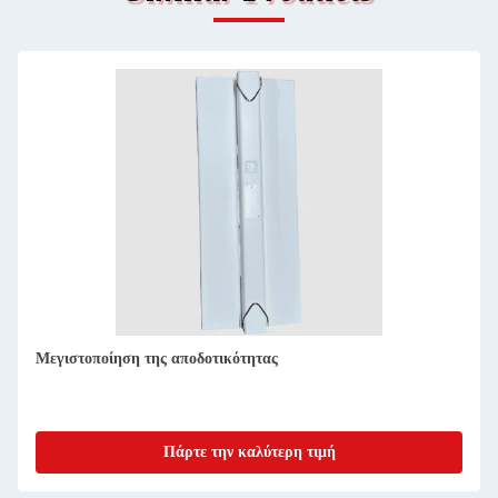
Προηγμένη ΣΧΣ για έξυπνη κατασκευή πρωτοτύπων ECU
PEEK
Πάρτε την καλύτερη τιμή