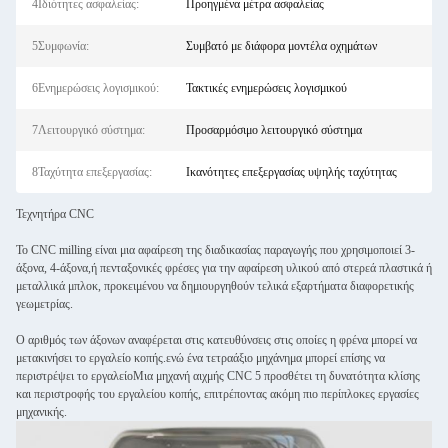
4Ιδιότητες ασφαλείας:
Προηγμένα μέτρα ασφαλείας
5Συμφωνία:
Συμβατό με διάφορα μοντέλα οχημάτων
6Ενημερώσεις λογισμικού:
Τακτικές ενημερώσεις λογισμικού
7Λειτουργικό σύστημα:
Προσαρμόσιμο λειτουργικό σύστημα
8Ταχύτητα επεξεργασίας:
Ικανότητες επεξεργασίας υψηλής ταχύτητας
Τεχνητήρα CNC
Το CNC milling είναι μια αφαίρεση της διαδικασίας παραγωγής που χρησιμοποιεί 3-
άξονα, 4-άξονα,ή πενταξονικές φρέσες για την αφαίρεση υλικού από στερεά πλαστικά ή
μεταλλικά μπλοκ, προκειμένου να δημιουργηθούν τελικά εξαρτήματα διαφορετικής
γεωμετρίας.
Ο αριθμός των άξονων αναφέρεται στις κατευθύνσεις στις οποίες η φρένα μπορεί να
μετακινήσει το εργαλείο κοπής.ενώ ένα τετραάξιο μηχάνημα μπορεί επίσης να
περιστρέψει το εργαλείοΜια μηχανή αιχμής CNC 5 προσθέτει τη δυνατότητα κλίσης
και περιστροφής του εργαλείου κοπής, επιτρέποντας ακόμη πιο περίπλοκες εργασίες
μηχανικής.