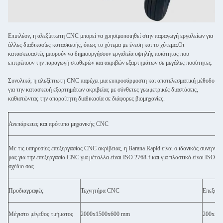
Επιπλέον, η αλεξίπτωτη CNC μπορεί να χρησιμοποιηθεί στην παραγωγή εργαλείων για
άλλες διαδικασίες κατασκευής, όπως το χύτεμα με ένεση και το χύτεμα.Οι
κατασκευαστές μπορούν να δημιουργήσουν εργαλεία υψηλής ποιότητας που
επιτρέπουν την παραγωγή σταθερών και ακριβών εξαρτημάτων σε μεγάλες ποσότητες.
Συνολικά, η αλεξίπτωτη CNC παρέχει μια ευπροσάρμοστη και αποτελεσματική μέθοδο
για την κατασκευή εξαρτημάτων ακριβείας με σύνθετες γεωμετρικές διαστάσεις,
καθιστώντας την απαραίτητη διαδικασία σε διάφορες βιομηχανίες.
Ανεπάρκειες και πρότυπα μηχανικής CNC
Με τις υπηρεσίες επεξεργασίας CNC ακρίβειας, η Barana Rapid είναι ο ιδανικός συνεργά
μας για την επεξεργασία CNC για μέταλλα είναι ISO 2768-f και για πλαστικά είναι ISO 2
σχέδιο σας.
Προδιαγραφές
Τεχνητήρα CNC
Επεξερ
Μέγιστο μέγεθος τμήματος
2000x1500x600 mm
200x500