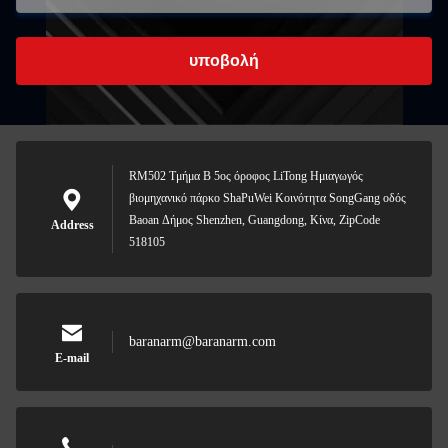
υποβολή
RM502 Τμήμα Β 5ος όροφος LiTong Ημιαγωγός
βιομηχανικό πάρκο ShaPuWei Κοινότητα SongGang οδός
Baoan Δήμος Shenzhen, Guangdong, Κίνα, ZipCode
Address
518105
baranarm@baranarm.com
E-mail