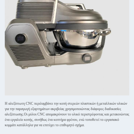
Η αλεξίπτωτη CNC περιλαμβάνει την κοπή στερεών πλαστικών ή μεταλλικών υλικών
για την παραγωγή εξαρτημάτων ακριβείας χρησιμοποιώντας διάφορες διαδικασίες
αλεξίπτωσης.Οι μύλοι CNC απομακρύνουν το υλικό περιστρέφοντας και μετακινώντας
ένα εργαλείο κοπής, συνήθως ένα κοπτήρα φρένου, ενώ τοποθετεί το εργασιακό
κομμάτι κατάλληλα για να επιτύχει το επιθυμητό σχήμα.