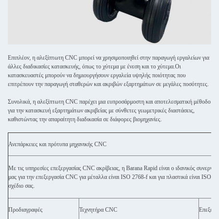
Επιπλέον, η αλεξίπτωτη CNC μπορεί να χρησιμοποιηθεί στην παραγωγή εργαλείων για
άλλες διαδικασίες κατασκευής, όπως το χύτεμα με ένεση και το χύτεμα.Οι
κατασκευαστές μπορούν να δημιουργήσουν εργαλεία υψηλής ποιότητας που
επιτρέπουν την παραγωγή σταθερών και ακριβών εξαρτημάτων σε μεγάλες ποσότητες.
Συνολικά, η αλεξίπτωτη CNC παρέχει μια ευπροσάρμοστη και αποτελεσματική μέθοδο
για την κατασκευή εξαρτημάτων ακριβείας με σύνθετες γεωμετρικές διαστάσεις,
καθιστώντας την απαραίτητη διαδικασία σε διάφορες βιομηχανίες.
Ανεπάρκειες και πρότυπα μηχανικής CNC
Με τις υπηρεσίες επεξεργασίας CNC ακρίβειας, η Barana Rapid είναι ο ιδανικός συνεργά
μας για την επεξεργασία CNC για μέταλλα είναι ISO 2768-f και για πλαστικά είναι ISO 2
σχέδιο σας.
Προδιαγραφές
Τεχνητήρα CNC
Επεξερ