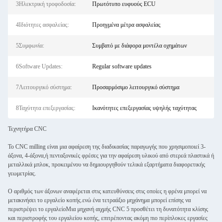
3Ηλεκτρική τροφοδοσία:
Πρωτότυπο ευφυούς ECU
4Ιδιότητες ασφαλείας:
Προηγμένα μέτρα ασφαλείας
5Συμφωνία:
Συμβατό με διάφορα μοντέλα οχημάτων
6Software Updates:
Regular software updates
7Λειτουργικό σύστημα:
Προσαρμόσιμο λειτουργικό σύστημα
8Ταχύτητα επεξεργασίας:
Ικανότητες επεξεργασίας υψηλής ταχύτητας
Τεχνητήρα CNC
Το CNC milling είναι μια αφαίρεση της διαδικασίας παραγωγής που χρησιμοποιεί 3-
άξονα, 4-άξονα,ή πενταξονικές φρέσες για την αφαίρεση υλικού από στερεά πλαστικά ή
μεταλλικά μπλοκ, προκειμένου να δημιουργηθούν τελικά εξαρτήματα διαφορετικής
γεωμετρίας.
Ο αριθμός των άξονων αναφέρεται στις κατευθύνσεις στις οποίες η φρένα μπορεί να
μετακινήσει το εργαλείο κοπής.ενώ ένα τετραάξιο μηχάνημα μπορεί επίσης να
περιστρέψει το εργαλείοΜια μηχανή αιχμής CNC 5 προσθέτει τη δυνατότητα κλίσης
και περιστροφής του εργαλείου κοπής, επιτρέποντας ακόμη πιο περίπλοκες εργασίες