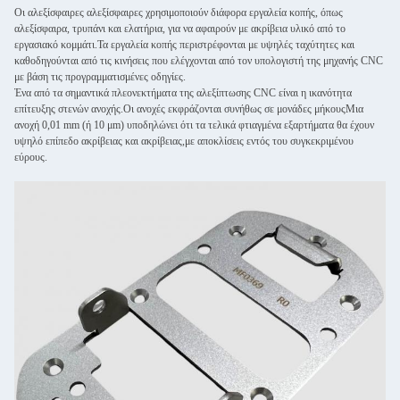
Οι αλεξίσφαιρες αλεξίσφαιρες χρησιμοποιούν διάφορα εργαλεία κοπής, όπως
αλεξίσφαιρα, τρυπάνι και ελατήρια, για να αφαιρούν με ακρίβεια υλικό από το
εργασιακό κομμάτι.Τα εργαλεία κοπής περιστρέφονται με υψηλές ταχύτητες και
καθοδηγούνται από τις κινήσεις που ελέγχονται από τον υπολογιστή της μηχανής CNC
με βάση τις προγραμματισμένες οδηγίες.
Ένα από τα σημαντικά πλεονεκτήματα της αλεξίπτωσης CNC είναι η ικανότητα
επίτευξης στενών ανοχής.Οι ανοχές εκφράζονται συνήθως σε μονάδες μήκουςΜια
ανοχή 0,01 mm (ή 10 μm) υποδηλώνει ότι τα τελικά φτιαγμένα εξαρτήματα θα έχουν
υψηλό επίπεδο ακρίβειας και ακρίβειας,με αποκλίσεις εντός του συγκεκριμένου
εύρους.