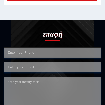
επαφή