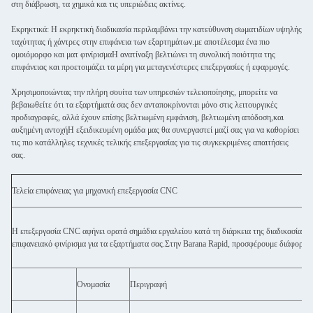
στη διάβρωση, τα χημικά και τις υπεριώδεις ακτίνες.
Εκρηκτικά: Η εκρηκτική διαδικασία περιλαμβάνει την κατεύθυνση σωματιδίων υψηλής
ταχύτητας ή χάντρες στην επιφάνεια των εξαρτημάτων.με αποτέλεσμα ένα πιο
ομοιόμορφο και ματ φινίρισμαΗ ανατίναξη βελτιώνει τη συνολική ποιότητα της
επιφάνειας και προετοιμάζει τα μέρη για μεταγενέστερες επεξεργασίες ή εφαρμογές.
Χρησιμοποιώντας την πλήρη σουίτα των υπηρεσιών τελειοποίησης, μπορείτε να
βεβαιωθείτε ότι τα εξαρτήματά σας δεν ανταποκρίνονται μόνο στις λειτουργικές
προδιαγραφές, αλλά έχουν επίσης βελτιωμένη εμφάνιση, βελτιωμένη απόδοση,και
αυξημένη αντοχήΗ εξειδικευμένη ομάδα μας θα συνεργαστεί μαζί σας για να καθορίσει
τις πιο κατάλληλες τεχνικές τελικής επεξεργασίας για τις συγκεκριμένες απαιτήσεις
σας.
Τελεία επιφάνειας για μηχανική επεξεργασία CNC
Η επεξεργασία CNC αφήνει ορατά σημάδια εργαλείου κατά τη διάρκεια της διαδικασίας α
επιφανειακό φινίρισμα για τα εξαρτήματα σας.Στην Barana Rapid, προσφέρουμε διάφορες 
Ονομασία
Περιγραφή