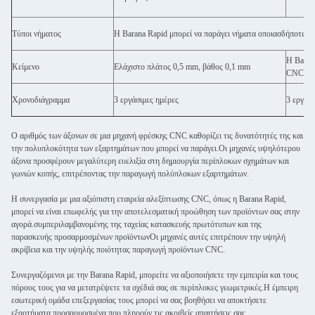
Τύποι νήματος
Η Barana Rapid μπορεί να παράγει νήματα οποιασδήποτε πρ
Η Barana
Κείμενο
Ελάχιστο πλάτος 0,5 mm, βάθος 0,1 mm
CNC γυρ
Χρονοδιάγραμμα
3 εργάσιμες ημέρες
3 εργάσι
Ο αριθμός των άξονων σε μια μηχανή φρέσκης CNC καθορίζει τις δυνατότητές της και
την πολυπλοκότητα των εξαρτημάτων που μπορεί να παράγει.Οι μηχανές υψηλότερου
άξονα προσφέρουν μεγαλύτερη ευελιξία στη δημιουργία περίπλοκων σχημάτων και
γωνιών κοπής, επιτρέποντας την παραγωγή πολύπλοκων εξαρτημάτων.
Η συνεργασία με μια αξιόπιστη εταιρεία αλεξίπτωσης CNC, όπως η Barana Rapid,
μπορεί να είναι επωφελής για την αποτελεσματική προώθηση των προϊόντων σας στην
αγορά.συμπεριλαμβανομένης της ταχείας κατασκευής πρωτότυπων και της
παρασκευής προσαρμοσμένων προϊόντωνΟι μηχανές αυτές επιτρέπουν την υψηλή
ακρίβεια και την υψηλής ποιότητας παραγωγή προϊόντων CNC.
Συνεργαζόμενοι με την Barana Rapid, μπορείτε να αξιοποιήσετε την εμπειρία και τους
πόρους τους για να μετατρέψετε τα σχέδιά σας σε περίπλοκες γεωμετρικές.Η έμπειρη
εσωτερική ομάδα επεξεργασίας τους μπορεί να σας βοηθήσει να αποκτήσετε
εξαρτήματα προσαρμοσμένα που πληρούν τις ακριβείς απαιτήσεις σας.