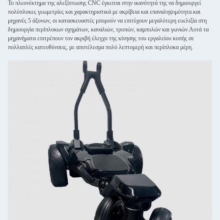
Το πλεονέκτημα της αλεξίπτωσης CNC έγκειται στην ικανότητά της να δημιουργεί
πολύπλοκες γεωμετρίες και χαρακτηριστικά με ακρίβεια και επαναληψιμότητα.και
μηχανές 5 άξονων, οι κατασκευαστές μπορούν να επιτύχουν μεγαλύτερη ευελιξία στη
δημιουργία περίπλοκων σχημάτων, καναλιών, τρυπών, καμπυλών και γωνιών.Αυτά τα
μηχανήματα επιτρέπουν τον ακριβή έλεγχο της κίνησης του εργαλείου κοπής σε
πολλαπλές κατευθύνσεις, με αποτέλεσμα πολύ λεπτομερή και περίπλοκα μέρη.