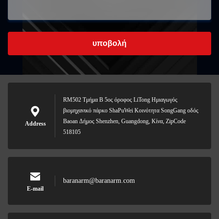
υποβολή
RM502 Τμήμα Β 5ος όροφος LiTong Ημιαγωγός
βιομηχανικό πάρκο ShaPuWei Κοινότητα SongGang οδός
Baoan Δήμος Shenzhen, Guangdong, Κίνα, ZipCode
Address
518105
baranarm@baranarm.com
E-mail