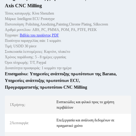
Axis CNC Milling
Τόπος καταγωγής: Κίνα Shenzhen
Μάρκα: Intelligent ECU Prototype
Πιστοποίηση: Polishing,Anodizing,Painting,Chrome Plating, Silkscreen
Αριθμό μοντέλου: ABS, PC, PMMA, POM, PA, PTFE, PEEK
Έγγραφο:
Βιβλίο του προϊόντος PDF
Ποσότητα παραγγελίας min: 1 κομμάτι
Τιμή: USDD 30 piece
Συσκευασία λεπτομέρειες: Καρτόνι, πλακέτο
Χρόνος παράδοσης: 5 - 8 ημέρες εργασίας
Όροι πληρωμής: Τ/Τ, Paypal
Δυνατότητα προσφοράς: 1 κομμάτι την ημέρα
Επισημαίνω:
Υπηρεσίες ανάπτυξης πρωτότυπων της Barana
,
Υπηρεσίες ανάπτυξης πρωτοτύπων ECU
,
Προγραμματιστής πρωτοτύπου CNC Milling
Ενστικτώδες και φιλικό προς το χρήστη
1Χρήστης:
περιβάλλον
Επεξεργασία και ανάλυση δεδομένων σε
2Λειτουργία:
πραγματικό χρόνο