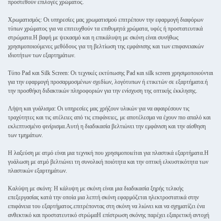
προστεθούν επιλογές χρώματος.
Χρωματισμός: Οι υπηρεσίες μας χρωματισμού επιτρέπουν την εφαρμογή διαφόρων
τύπων χρώματος για να επιτευχθούν τα επιθυμητά χρώματα, υφές ή προστατευτικά
στρώματα.Η βαφή με ψεκασμό και η επικάλυψη με σκόνη είναι συνήθως
χρησιμοποιούμενες μεθόδους για τη βελτίωση της εμφάνισης και των επιφανειακών
ιδιοτήτων των εξαρτημάτων.
Τύπο Pad και Silk Screen: Οι τεχνικές εκτύπωσης Pad και silk screen χρησιμοποιούνται
για την εφαρμογή προσαρμοσμένων σχεδίων, λογότυπων ή ετικετών σε εξαρτήματα.ή
την προσθήκη διδακτικών πληροφοριών για την ενίσχυση της οπτικής έκκλησης.
Λήψη και γυάλισμα: Οι υπηρεσίες μας χρήζουν υλικών για να αφαιρέσουν τις
τραχύτητες και τις ατέλειες από τις επιφάνειες, με αποτέλεσμα να έχουν πιο απαλό και
εκλεπτυσμένο φινίρισμα.Αυτή η διαδικασία βελτιώνει την εμφάνιση και την αίσθηση
των τμημάτων.
Η λαξεύση με ατμό είναι μια τεχνική που χρησιμοποιείται για πλαστικά εξαρτήματα.Η
γυάλωση με ατμό βελτιώνει τη συνολική ποιότητα και την οπτική ελκυστικότητα των
πλαστικών εξαρτημάτων.
Καλύψη με σκόνη: Η κάλυψη με σκόνη είναι μια διαδικασία ξηρής τελικής
επεξεργασίας κατά την οποία μια λεπτή σκόνη εφαρμόζεται ηλεκτροστατικά στην
επιφάνεια του εξαρτήματος.επιτρέποντας στη σκόνη να λιώνει και να σχηματίζει ένα
ανθεκτικό και προστατευτικό στρώμαΗ επίστρωση σκόνης παρέχει εξαιρετική αντοχή