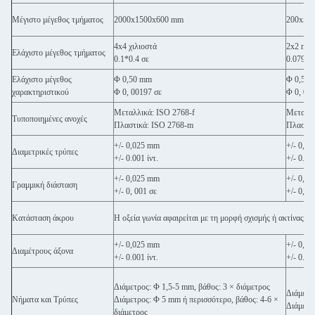
Μέγιστο μέγεθος τμήματος
2000x1500x600 mm
200x500
4x4 χιλιοστά
2x2 mm
Ελάχιστο μέγεθος τμήματος
0.1*0.4 σε
0.079x0
Ελάχιστο μέγεθος
Φ 0,50 mm
Φ 0,50
χαρακτηριστικού
Φ 0, 00197 σε
Φ 0, 00
Μεταλλικά: ISO 2768-f
Μεταλλι
Τυποποιημένες ανοχές
Πλαστικά: ISO 2768-m
Πλαστικ
+/- 0,025 mm
+/- 0,0
Διαμετρικές τρύπες
+/- 0.001 ίντ.
+/- 0.001
+/- 0,025 mm
+/- 0,0
Γραμμική διάσταση
+/- 0, 001 σε
+/- 0, 0
Κατάσταση άκρου
Η οξεία γωνία αφαιρείται με τη μορφή σχισμής ή ακτίνας, τ
+/- 0,025 mm
+/- 0,0
Διαμέτρους άξονα
+/- 0.001 ίντ.
+/- 0.001
Διάμετρος: Φ 1,5-5 mm, βάθος: 3 × διάμετρος
Διάμετρ
Νήματα και Τρύπες
Διάμετρος: Φ 5 mm ή περισσότερο, βάθος: 4-6 ×
Διάμετρ
διάμετρος