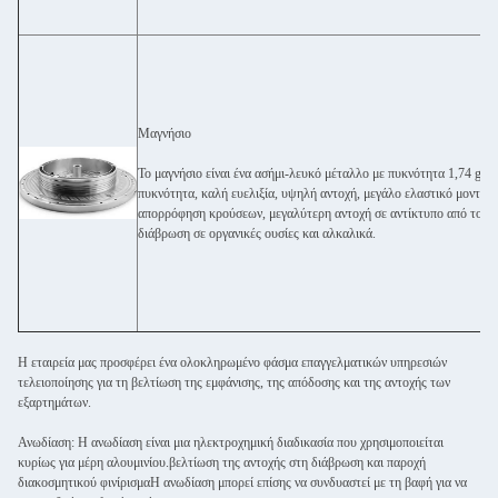
Μαγνήσιο
Το μαγνήσιο είναι ένα ασήμι-λευκό μέταλλο με πυκνότητα 1,74 g/cm
πυκνότητα, καλή ευελιξία, υψηλή αντοχή, μεγάλο ελαστικό μοντέλ
απορρόφηση κρούσεων, μεγαλύτερη αντοχή σε αντίκτυπο από το κρ
διάβρωση σε οργανικές ουσίες και αλκαλικά.
Η εταιρεία μας προσφέρει ένα ολοκληρωμένο φάσμα επαγγελματικών υπηρεσιών
τελειοποίησης για τη βελτίωση της εμφάνισης, της απόδοσης και της αντοχής των
εξαρτημάτων.
Ανωδίαση: Η ανωδίαση είναι μια ηλεκτροχημική διαδικασία που χρησιμοποιείται
κυρίως για μέρη αλουμινίου.βελτίωση της αντοχής στη διάβρωση και παροχή
διακοσμητικού φινίρισμαΗ ανωδίαση μπορεί επίσης να συνδυαστεί με τη βαφή για να